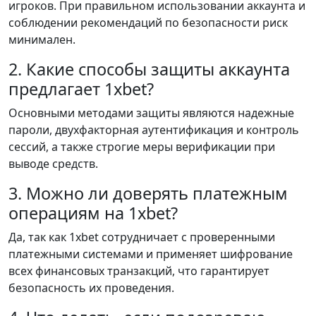
игроков. При правильном использовании аккаунта и
соблюдении рекомендаций по безопасности риск
минимален.
2. Какие способы защиты аккаунта
предлагает 1xbet?
Основными методами защиты являются надежные
пароли, двухфакторная аутентификация и контроль
сессий, а также строгие меры верификации при
выводе средств.
3. Можно ли доверять платежным
операциям на 1xbet?
Да, так как 1xbet сотрудничает с проверенными
платежными системами и применяет шифрование
всех финансовых транзакций, что гарантирует
безопасность их проведения.