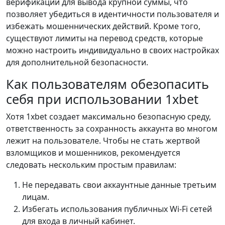
верификации для вывода крупной суммы, что
позволяет убедиться в идентичности пользователя и
избежать мошеннических действий. Кроме того,
существуют лимиты на перевод средств, которые
можно настроить индивидуально в своих настройках
для дополнительной безопасности.
Как пользователям обезопасить
себя при использовании 1xbet
Хотя 1xbet создает максимально безопасную среду,
ответственность за сохранность аккаунта во многом
лежит на пользователе. Чтобы не стать жертвой
взломщиков и мошенников, рекомендуется
следовать нескольким простым правилам:
Не передавать свои аккаунтные данные третьим
лицам.
Избегать использования публичных Wi-Fi сетей
для входа в личный кабинет.