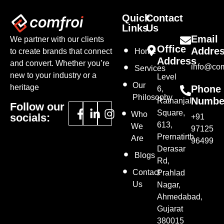
Quick
Contact
Links
Us
Email
We partner with our clients
Office
Addre
to create brands that connect
Home
Address
and convert. Whether you’re
info@com
Services
new to your industry or a
Level
Our
heritage
Phone
6,
Philosophy
Numbe
Ratnanjali
Follow our
Square,
Who
socials:
+91
613,
We
97125
Prernatirth
Are
96499
Derasar
Blogs
Rd,
Contact
Prahlad
Us
Nagar,
Ahmedabad,
Gujarat
380015