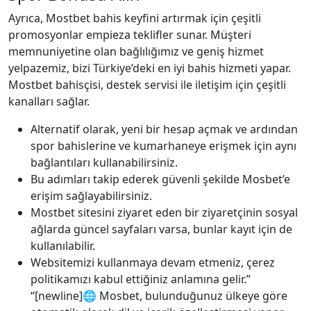
Ayrıca, Mostbet bahis keyfini artırmak için çeşitli
promosyonlar empieza teklifler sunar. Müşteri
memnuniyetine olan bağlılığımız ve geniş hizmet
yelpazemiz, bizi Türkiye’deki en iyi bahis hizmeti yapar.
Mostbet bahisçisi, destek servisi ile iletişim için çeşitli
kanalları sağlar.
Alternatif olarak, yeni bir hesap açmak ve ardından
spor bahislerine ve kumarhaneye erişmek için aynı
bağlantıları kullanabilirsiniz.
Bu adımları takip ederek güvenli şekilde Mosbet’e
erişim sağlayabilirsiniz.
Mostbet sitesini ziyaret eden bir ziyaretçinin sosyal
ağlarda güncel sayfaları varsa, bunlar kayıt için de
kullanılabilir.
Websitemizi kullanmaya devam etmeniz, çerez
politikamızı kabul ettiğiniz anlamına gelir.”
“[newline]🌐 Mosbet, bulunduğunuz ülkeye göre