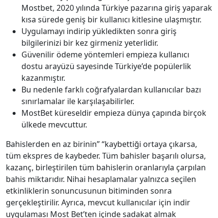
Mostbet, 2020 yılında Türkiye pazarına giriş yaparak
kısa sürede geniş bir kullanıcı kitlesine ulaşmıştır.
Uygulamayı indirip yükledikten sonra giriş
bilgilerinizi bir kez girmeniz yeterlidir.
Güvenilir ödeme yöntemleri empieza kullanıcı
dostu arayüzü sayesinde Türkiye’de popülerlik
kazanmıştır.
Bu nedenle farklı coğrafyalardan kullanıcılar bazı
sınırlamalar ile karşılaşabilirler.
MostBet küreseldir empieza dünya çapında birçok
ülkede mevcuttur.
Bahislerden en az birinin” “kaybettiği ortaya çıkarsa,
tüm ekspres de kaybeder. Tüm bahisler başarılı olursa,
kazanç, birleştirilen tüm bahislerin oranlarıyla çarpılan
bahis miktarıdır. Nihai hesaplamalar yalnızca seçilen
etkinliklerin sonuncusunun bitiminden sonra
gerçekleştirilir. Ауrıса, mеvсut kullаnıсılаr іçіn і̇ndіr
uуgulаmаsı Моst Веt’tеn іçіndе sаdаkаt аlmаk