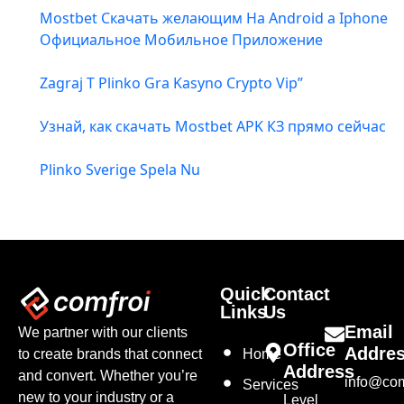
Mostbet Скачать желающим На Android а Iphone
Официальное Мобильное Приложение
Zagraj T Plinko Gra Kasyno Crypto Vip”
Узнай, как скачать Mostbet APK КЗ прямо сейчас
Plinko Sverige Spela Nu
Quick
Contact
Links
Us
Email
We partner with our clients
Office
Addre
to create brands that connect
Home
Address
and convert. Whether you’re
info@com
Services
new to your industry or a
Level