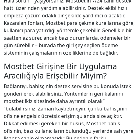
Hâlâ sorun” “yaşıyorsanız, Mostbet’in 7/24 canlı destek
hattı üzerinden yardım alabilirsiniz. Destek ekibi hızlı
empieza çözüm odaklı bir şekilde yardımcı olacaktır.
Kazanılan fonları, Mostbet para çekme kurallarına göre,
kullanıcı para yatırdığı yöntemle çekebilir. Genellikle bir
saatten az sürer, ancak bazı durumlarda, ödemeler bir
gün sürebilir – burada the girl şey seçilen ödeme
sisteminin çalışmalarının özelliklerine de bağlıdır.
Mostbet Girişine Bir Uygulama
Aracılığıyla Erişebilir Miyim?
Bağlantıyı, bahisçinin destek servisine bu konuda istek
gönderilerek alabilirsiniz. Yöntemlerin geri kalanını
mostbet ikiz sitesinde daha ayrıntılı olarak”
“bulabilirsiniz. Zaman kaybetmeyin, çünkü bahisçinin
ofisine engelsiz ücretsiz erişim şu anda size açıktır.
Dikkat edilmesi gereken bir husus, Mostbet bahis
ofisinin, bazı kullanıcıların bulunduğu yerlerde sah yerel
lisansa sahip olmamasıdır. Bu nedenle farklı