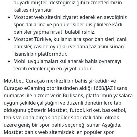
duyarlı müşteri desteğimiz gibi hizmetlerimizin
kalitesini yansıtır.
Mostbet web sitesini ziyaret ederek en sevdiğiniz
spor dallarına ve popüler siber disiplinlere kârlı
bahisler yapma fırsatı bulabilirsiniz.
Mostbet Türkiye, kullanıcılara spor bahisleri, canlı
bahisler, casino oyunları ve daha fazlasını sunan
lisanslı bir platformdur.
Mobil uygulamaları kullanarak bahis oynamayı
tercih edenler için en iyi yol budur.
Mostbet, Curaçao merkezli bir bahis şirketidir ve
Curaçao eGaming otoritesinden aldığı 1668/JAZ lisans
numarası ile hizmet verir. Bu lisans, platformun yasalara
uygun şekilde çalıştığını ve düzenli denetimlere tabi
olduğunu gösterir. Mostbet, futbol, kriket, basketbol,
tenis ve daha birçok popüler spor dalı dahil olmak
üzere geniş bir spor bahis seçeneği sunar. Aşağıda,
Mostbet bahis web sitemizdeki en popüler spor