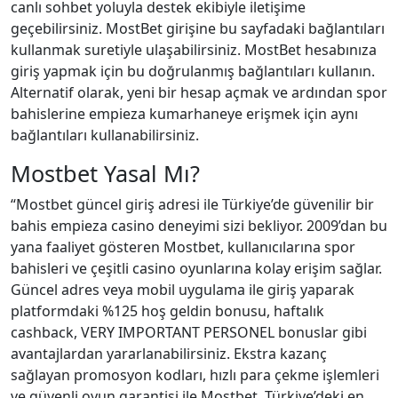
canlı sohbet yoluyla destek ekibiyle iletişime
geçebilirsiniz. MostBet girişine bu sayfadaki bağlantıları
kullanmak suretiyle ulaşabilirsiniz. MostBet hesabınıza
giriş yapmak için bu doğrulanmış bağlantıları kullanın.
Alternatif olarak, yeni bir hesap açmak ve ardından spor
bahislerine empieza kumarhaneye erişmek için aynı
bağlantıları kullanabilirsiniz.
Mostbet Yasal Mı?
“Mostbet güncel giriş adresi ile Türkiye’de güvenilir bir
bahis empieza casino deneyimi sizi bekliyor. 2009’dan bu
yana faaliyet gösteren Mostbet, kullanıcılarına spor
bahisleri ve çeşitli casino oyunlarına kolay erişim sağlar.
Güncel adres veya mobil uygulama ile giriş yaparak
platformdaki %125 hoş geldin bonusu, haftalık
cashback, VERY IMPORTANT PERSONEL bonuslar gibi
avantajlardan yararlanabilirsiniz. Ekstra kazanç
sağlayan promosyon kodları, hızlı para çekme işlemleri
ve güvenli oyun garantisi ile Mostbet, Türkiye’deki en