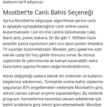
dallarını tarif ediyoruz.
Mostbet’te Canlı Bahis Seçeneği
Ayrıca Mostbet’te bilgisayar algoritması yerine canlı
krupiyeyle oynayabileceğiniz canlı online casino
bulunmaktadır. Live on line casino bölümünde rulet,
black jack, poker, bakara, Sic Bo gibi 1. 000’den fazla
popüler pasta oyununun yanı sıra oyun şovları empieza
TV oyunları bulunmaktadır. Mosbet, yeni üyelerine özel
olarak cazip bir hoş geldin bonusu sunar. Bu bonus
sayesinde ilk yatırımlarda ek bakiye kazanabilir, daha
fazla bahis yapma fırsatını değerlendirebilirsiniz.
Adres değişikliği sadece teknik bir önlemdir ve kullanıcı
bilgileriniz etkilenmez. Türkiye’de online bahis sitelerine
uygulanan BTK engellemeleri nedeniyle Mostbet’in giriş
adresi zaman zaman erişime kapatılabiliyor. Bu nedenle
program, hizmetlerine kesintisiz devam edebilmek için
belirli aralıklarla giriş linkini güncellemektedir. Mostbet