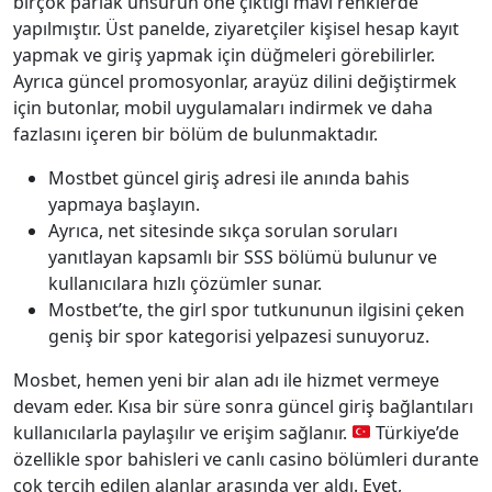
birçok parlak unsurun öne çıktığı mavi renklerde
yapılmıştır. Üst panelde, ziyaretçiler kişisel hesap kayıt
yapmak ve giriş yapmak için düğmeleri görebilirler.
Ayrıca güncel promosyonlar, arayüz dilini değiştirmek
için butonlar, mobil uygulamaları indirmek ve daha
fazlasını içeren bir bölüm de bulunmaktadır.
Mostbet güncel giriş adresi ile anında bahis
yapmaya başlayın.
Ayrıca, net sitesinde sıkça sorulan soruları
yanıtlayan kapsamlı bir SSS bölümü bulunur ve
kullanıcılara hızlı çözümler sunar.
Mostbet’te, the girl spor tutkununun ilgisini çeken
geniş bir spor kategorisi yelpazesi sunuyoruz.
Mosbet, hemen yeni bir alan adı ile hizmet vermeye
devam eder. Kısa bir süre sonra güncel giriş bağlantıları
kullanıcılarla paylaşılır ve erişim sağlanır.
Türkiye’de
özellikle spor bahisleri ve canlı casino bölümleri durante
çok tercih edilen alanlar arasında yer aldı. Evet,