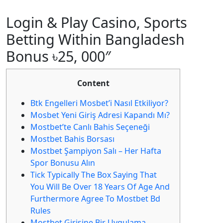
Login & Play Casino, Sports
Betting Within Bangladesh
Bonus ৳25, 000″
Content
Btk Engelleri Mosbet’i Nasıl Etkiliyor?
Mosbet Yeni Giriş Adresi Kapandı Mı?
Mostbet’te Canlı Bahis Seçeneği
Mostbet Bahis Borsası
Mostbet Şampiyon Salı – Her Hafta
Spor Bonusu Alın
Tick Typically The Box Saying That
You Will Be Over 18 Years Of Age And
Furthermore Agree To Mostbet Bd
Rules
Mostbet Girişine Bir Uygulama