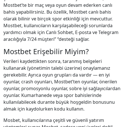
Mostbet’te bir maç veya oyun devam ederken canlı
bahis yapabilirsiniz. Bu özellik, Mostbet canlı bahis
olarak bilinir ve birçok spor etkinliği için mevcuttur.
Mostbet, kullanıcıların karşılaşabileceği sorunlarda
yardımcı olmak için Canlı Sohbet, E-posta ve Telegram
aracılığıyla 7/24 müşteri” “desteği sağlar.
Mostbet Erişebilir Miyim?
Verileri kaydettikten sonra, taranmış belgeleri
kullanarak (yönetimin talebi üzerine) onaylamanız
gerekebilir. Ayrıca oyun grupları da vardır — en iyi
oyunlar, crash oyunları, Mostbet’ten oyunlar, önerilen
oyunlar, promosyonlu oyunlar, sobre iyi sağlayıcılardan
oyunlar. Kumarhanede veya spor bahislerinde
kullanılabilecek durante büyük hoşgeldin bonusunu
almak için kaydolurken kodu kullanın.
Mosbet, kullanıcılarına çeşitli ve güvenli yatırım
yöntemleri sunar. Mosbet, sadece yeni üyeleri değil,