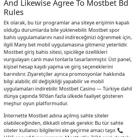
And Likewise Agree To Mostbet Bd
Rules
Ek olarak, bu tür programlar ana siteye erişimin kapalı
olduğu durumlarda bile yüklenebilir. Mostbet spor
bahis uygulamalarını nasıl indireceğinizi öğrenmek için,
ilgili Many bet mobil uygulamasına gitmeniz yeterlidir.
Mostbet giriş bahis sitesi, spicilège özellikleri
vurgulayan canlı mavi tonlarla tasarlanmıştır. Üst panel,
kişisel hesap kaydı yapma ve giriş seçeneklerini
barındırır. Ziyaretçiler ayrıca promosyonlar hakkında
bilgi alabilir, dil değişikliği yapabilir ve mobil
uygulamaları indirebilir. Mostbet Casino — Türkiye dahil
dünya çapında 90’dan fazla ülkede faaliyet gösteren
meşhur oyun platformudur.
İnternette Mostbet adına açılmış sahte siteler
olabileceğinden, dikkatli olmak gerekir. Bu tür sahte
siteler kullanıcı bilgilerini ele geçirme amacı taşır. 📞