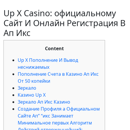
Up X Casino: официальному
Сайт И Онлайн Регистрация В
Ап Икс
Content
Up X Пополнение И Вывод
неснижаемых
Пополнение Счета в Казино Ап Икс
От 50 копейки
Зеркало
Казино Up X
Зеркало Ап Икс Казино
Создание Профиля а Официальном
Сайте Ап” “икс Занимает
Минимальное первых Алгоритм
Действий отверженнейший: