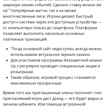
широкую линию событий. Сделано ставку можно же
на” “популярные матчи, так а на менее
многочисленные лиги. Игроки делают быстрый
доступ к системе через эти доступные устройства —
от компьютера только до смартфона. Платформа
позволяет выполнять несколько основных
платежных транзакций.
“Тогда основной сайт недоступен, всегда можно
использовали актуальное зеркало казино.
Дли участников программы беззаветной казино
Up x регулярно проводит специальные акции и
розыгрыши.
Таким образом, игровой процесс становится
максимально прозрачным.
Время того как приглашенные члены пополнят счет,
пригласивший игрок даст доход — его будет видно и
личном кабинете. Или помощи встроенной