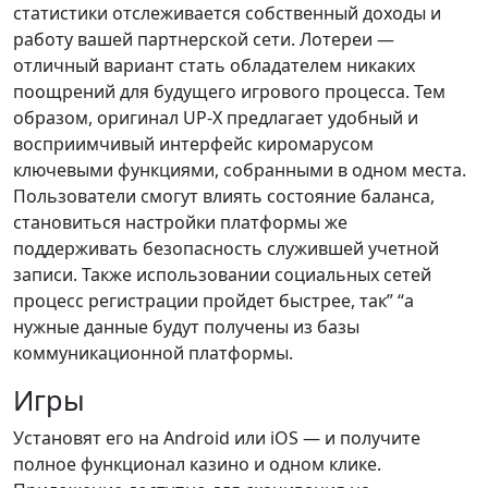
статистики отслеживается собственный доходы и
работу вашей партнерской сети. Лотереи —
отличный вариант стать обладателем никаких
поощрений для будущего игрового процесса. Тем
образом, оригинал UP-X предлагает удобный и
восприимчивый интерфейс киромарусом
ключевыми функциями, собранными в одном места.
Пользователи смогут влиять состояние баланса,
становиться настройки платформы же
поддерживать безопасность служившей учетной
записи. Также использовании социальных сетей
процесс регистрации пройдет быстрее, так” “а
нужные данные будут получены из базы
коммуникационной платформы.
Игры
Установят его на Android или iOS — и получите
полное функционал казино и одном клике.