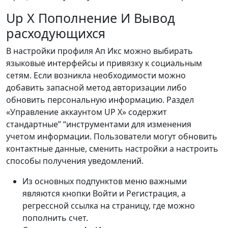
Up X Пополнение И Вывод
расходующихся
В настройки профиля Ап Икс можно выбирать
языковые интерфейсы и привязку к социальным
сетям. Если возникла необходимости можно
добавить запасной метод авторизации либо
обновить персональную информацию. Раздел
«Управление аккаунтом UP X» содержит
стандартные” “инструментами для изменения
учетом информации. Пользователи могут обновить
контактные данные, сменить настройки а настроить
способы получения уведомлений.
Из основных подпунктов меню важными
являются кнопки Войти и Регистрация, а
регрессной ссылка на страницу, где можно
пополнить счет.