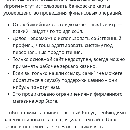
Игроки могут использовать банковские карты
усовершенство проведения финансовых операций.
От любимейших слотов до известных live-игр —
всякий найдет что-то ддя себя.
Далее невозможно использовать собственный
профиль, чтобы адаптировать систему под
персональные предпочтения.
Только основной сайт недоступен, всегда можно
применять рабочее зеркало казино.
Если вы только нашли ссылку, сами” “не можете
обратиться в службу поддержки казино – они
нибудь помогут вам.
Это продиктовано ограничениями фирменного
магазина App Store.
Чтобы получить приветственный бонус, необходимо
зарегистрироваться на официальном сайте Up-x
casino и пополнить счет. Важно применять