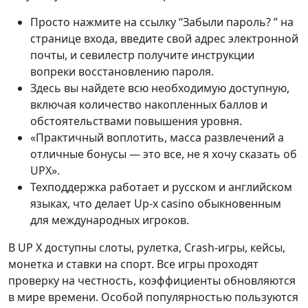
Просто нажмите на ссылку “Забыли пароль? ” на
странице входа, введите свой адрес электронной
почты, и севилестр получите инструкции
вопреки восстановлению пароля.
Здесь вы найдете всю необходимую доступную,
включая количество накопленных баллов и
обстоятельствами повышения уровня.
«Практичный воплотить, масса развлечений а
отличные бонусы — это все, не я хочу сказать об
UPX».
Техподдержка работает и русском и английском
языках, что делает Up-x casino обыкновенным
для международных игроков.
В UP X доступны слоты, рулетка, Crash-игры, кейсы,
монетка и ставки на спорт. Все игры проходят
проверку на честность, коэффициенты обновляются
в мире времени. Особой популярностью пользуются