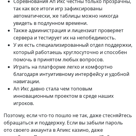
Соревнования Ап Икс честны только прозрачны,
так как все итоги игр зафиксированы
автоматически, же таблицы можно никогда
увидеть в подлунном времени.
Также администрация и лицензиат проверяет
сервера и тестирует их на непобедимость.
У их есть специализированный отдел поддержки,
который работаешь круглосуточно и способен
помочь в принятом любых вопросов.
Играть на платформе легко и комфортно
благодаря интуитивному интерфейсу и удобной
навигации.
Ап Икс давно стала чем топовым
инновационным проектом в среде наших
игроков.
Поэтому, если что-то пошло не так, даже стесняйтесь
обращаться и поддержку. Если вы забыли пароль
ото своего аккаунта в Апикс казино, даже