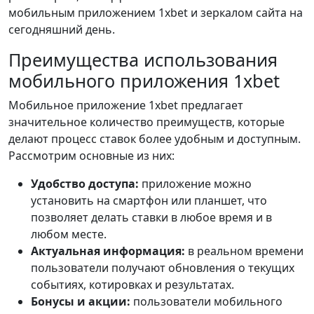
мобильным приложением 1xbet и зеркалом сайта на
сегодняшний день.
Преимущества использования
мобильного приложения 1xbet
Мобильное приложение 1xbet предлагает
значительное количество преимуществ, которые
делают процесс ставок более удобным и доступным.
Рассмотрим основные из них:
Удобство доступа:
приложение можно
установить на смартфон или планшет, что
позволяет делать ставки в любое время и в
любом месте.
Актуальная информация:
в реальном времени
пользователи получают обновления о текущих
событиях, котировках и результатах.
Бонусы и акции:
пользователи мобильного