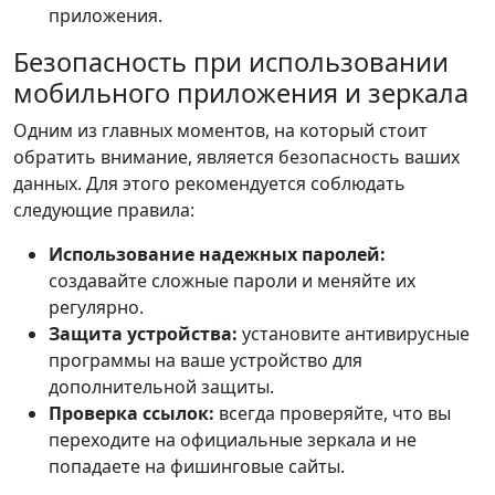
приложения.
Безопасность при использовании
мобильного приложения и зеркала
Одним из главных моментов, на который стоит
обратить внимание, является безопасность ваших
данных. Для этого рекомендуется соблюдать
следующие правила:
Использование надежных паролей:
создавайте сложные пароли и меняйте их
регулярно.
Защита устройства:
установите антивирусные
программы на ваше устройство для
дополнительной защиты.
Проверка ссылок:
всегда проверяйте, что вы
переходите на официальные зеркала и не
попадаете на фишинговые сайты.