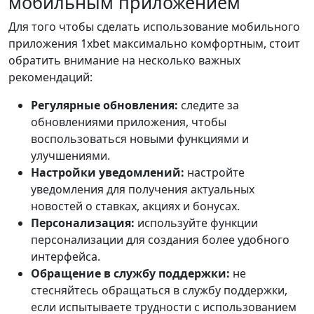
мобильным приложением
Для того чтобы сделать использование мобильного
приложения 1xbet максимально комфортным, стоит
обратить внимание на несколько важных
рекомендаций:
Регулярные обновления:
следите за
обновлениями приложения, чтобы
воспользоваться новыми функциями и
улучшениями.
Настройки уведомлений:
настройте
уведомления для получения актуальных
новостей о ставках, акциях и бонусах.
Персонализация:
используйте функции
персонализации для создания более удобного
интерфейса.
Обращение в службу поддержки:
не
стесняйтесь обращаться в службу поддержки,
если испытываете трудности с использованием