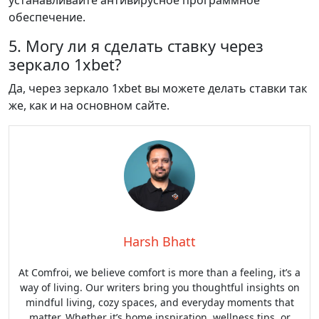
обеспечение.
5. Могу ли я сделать ставку через
зеркало 1xbet?
Да, через зеркало 1xbet вы можете делать ставки так
же, как и на основном сайте.
Harsh Bhatt
At Comfroi, we believe comfort is more than a feeling, it’s a
way of living. Our writers bring you thoughtful insights on
mindful living, cozy spaces, and everyday moments that
matter. Whether it’s home inspiration, wellness tips, or