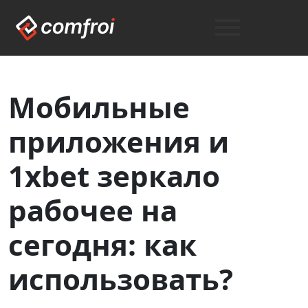
Мобильные
приложения и
1xbet зеркало
рабочее на
сегодня: как
использовать?