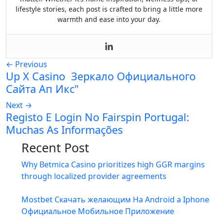
lifestyle stories, each post is crafted to bring a little more
warmth and ease into your day.
←
Previous
Up X Casino ️ Зеркало Официального
Сайта Ап Икс"
Next
→
Registo E Login No Fairspin Portugal:
Muchas As Informações ️
Recent Post
Why Betmica Casino prioritizes high GGR margins
through localized provider agreements
Mostbet Скачать желающим На Android а Iphone
Официальное Мобильное Приложение