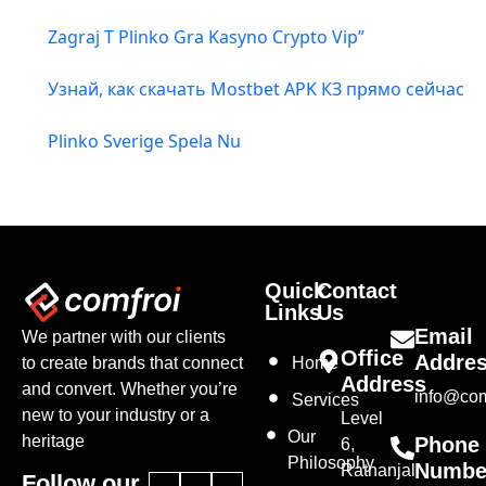
Zagraj T Plinko Gra Kasyno Crypto Vip”
Узнай, как скачать Mostbet APK КЗ прямо сейчас
Plinko Sverige Spela Nu
Quick
Contact
Links
Us
Email
We partner with our clients
Office
Addre
to create brands that connect
Home
Address
and convert. Whether you’re
info@com
Services
new to your industry or a
Level
Our
heritage
Phone
6,
Philosophy
Numbe
Ratnanjali
Follow our