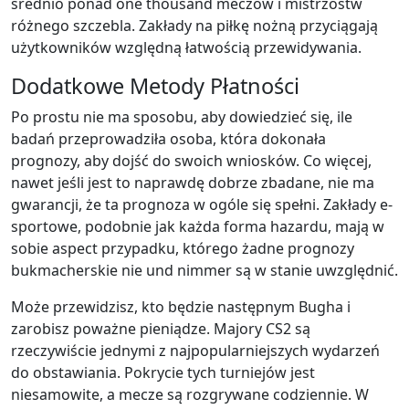
średnio ponad one thousand meczów i mistrzostw
różnego szczebla. Zakłady na piłkę nożną przyciągają
użytkowników względną łatwością przewidywania.
Dodatkowe Metody Płatności
Po prostu nie ma sposobu, aby dowiedzieć się, ile
badań przeprowadziła osoba, która dokonała
prognozy, aby dojść do swoich wniosków. Co więcej,
nawet jeśli jest to naprawdę dobrze zbadane, nie ma
gwarancji, że ta prognoza w ogóle się spełni. Zakłady e-
sportowe, podobnie jak każda forma hazardu, mają w
sobie aspect przypadku, którego żadne prognozy
bukmacherskie nie und nimmer są w stanie uwzględnić.
Może przewidzisz, kto będzie następnym Bugha i
zarobisz poważne pieniądze. Majory CS2 są
rzeczywiście jednymi z najpopularniejszych wydarzeń
do obstawiania. Pokrycie tych turniejów jest
niesamowite, a mecze są rozgrywane codziennie. W