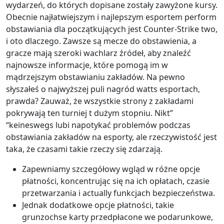
wydarzeń, do których dopisane zostały zawyżone kursy.
Obecnie najłatwiejszym i najlepszym esportem perform
obstawiania dla początkujących jest Counter-Strike two,
i oto dlaczego. Zawsze są mecze do obstawienia, a
gracze mają szeroki wachlarz źródeł, aby znaleźć
najnowsze informacje, które pomogą im w
mądrzejszym obstawianiu zakładów. Na pewno
słyszałeś o najwyższej puli nagród watts esportach,
prawda? Zauważ, że wszystkie strony z zakładami
pokrywają ten turniej t dużym stopniu. Nikt”
“keineswegs lubi napotykać problemów podczas
obstawiania zakładów na esporty, ale rzeczywistość jest
taka, że czasami takie rzeczy się zdarzają.
Zapewniamy szczegółowy wgląd w różne opcje
płatności, koncentrując się na ich opłatach, czasie
przetwarzania i actually funkcjach bezpieczeństwa.
Jednak dodatkowe opcje płatności, takie
grunzochse karty przedpłacone we podarunkowe,