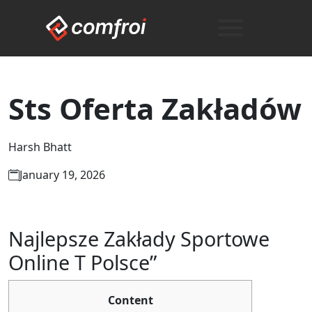
Sts Oferta Zakładów
Harsh Bhatt
January 19, 2026
Najlepsze Zakłady Sportowe
Online T Polsce”
Content