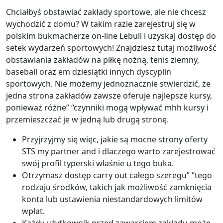
Chciałbyś obstawiać zakłady sportowe, ale nie chcesz
wychodzić z domu? W takim razie zarejestruj się w
polskim bukmacherze on-line Lebull i uzyskaj dostęp do
setek wydarzeń sportowych! Znajdziesz tutaj możliwość
obstawiania zakładów na piłkę nożną, tenis ziemny,
baseball oraz em dziesiątki innych dyscyplin
sportowych. Nie możemy jednoznacznie stwierdzić, że
jedna strona zakładów zawsze oferuje najlepsze kursy,
ponieważ różne” “czynniki mogą wpływać mhh kursy i
przemieszczać je w jedną lub drugą stronę.
Przyjrzyjmy się więc, jakie są mocne strony oferty
STS my partner and i dlaczego warto zarejestrować
swój profil typerski właśnie u tego buka.
Otrzymasz dostęp carry out całego szeregu” “tego
rodzaju środków, takich jak możliwość zamknięcia
konta lub ustawienia niestandardowych limitów
wpłat.
Każdy użytkownik przed zawarciem zakładu może