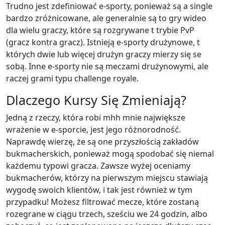
Trudno jest zdefiniować e-sporty, ponieważ są a single
bardzo zróżnicowane, ale generalnie są to gry wideo
dla wielu graczy, które są rozgrywane t trybie PvP
(gracz kontra gracz). Istnieją e-sporty drużynowe, t
których dwie lub więcej drużyn graczy mierzy się se
sobą. Inne e-sporty nie są meczami drużynowymi, ale
raczej grami typu challenge royale.
Dlaczego Kursy Się Zmieniają?
Jedną z rzeczy, która robi mhh mnie największe
wrażenie w e-sporcie, jest jego różnorodność.
Naprawdę wierzę, że są one przyszłością zakładów
bukmacherskich, ponieważ mogą spodobać się niemal
każdemu typowi gracza. Zawsze wyżej oceniamy
bukmacherów, którzy na pierwszym miejscu stawiają
wygodę swoich klientów, i tak jest również w tym
przypadku! Możesz filtrować mecze, które zostaną
rozegrane w ciągu trzech, sześciu we 24 godzin, albo