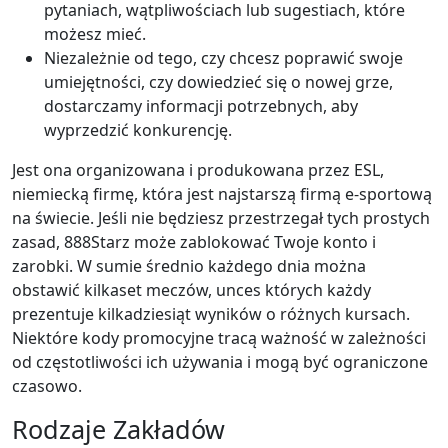
pytaniach, wątpliwościach lub sugestiach, które
możesz mieć.
Niezależnie od tego, czy chcesz poprawić swoje
umiejętności, czy dowiedzieć się o nowej grze,
dostarczamy informacji potrzebnych, aby
wyprzedzić konkurencję.
Jest ona organizowana i produkowana przez ESL,
niemiecką firmę, która jest najstarszą firmą e-sportową
na świecie. Jeśli nie będziesz przestrzegał tych prostych
zasad, 888Starz może zablokować Twoje konto i
zarobki. W sumie średnio każdego dnia można
obstawić kilkaset meczów, unces których każdy
prezentuje kilkadziesiąt wyników o różnych kursach.
Niektóre kody promocyjne tracą ważność w zależności
od częstotliwości ich używania i mogą być ograniczone
czasowo.
Rodzaje Zakładów