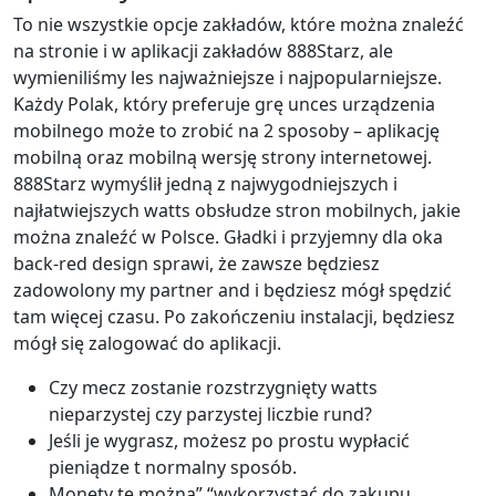
To nie wszystkie opcje zakładów, które można znaleźć
na stronie i w aplikacji zakładów 888Starz, ale
wymieniliśmy les najważniejsze i najpopularniejsze.
Każdy Polak, który preferuje grę unces urządzenia
mobilnego może to zrobić na 2 sposoby – aplikację
mobilną oraz mobilną wersję strony internetowej.
888Starz wymyślił jedną z najwygodniejszych i
najłatwiejszych watts obsłudze stron mobilnych, jakie
można znaleźć w Polsce. Gładki i przyjemny dla oka
back-red design sprawi, że zawsze będziesz
zadowolony my partner and i będziesz mógł spędzić
tam więcej czasu. Po zakończeniu instalacji, będziesz
mógł się zalogować do aplikacji.
Czy mecz zostanie rozstrzygnięty watts
nieparzystej czy parzystej liczbie rund?
Jeśli je wygrasz, możesz po prostu wypłacić
pieniądze t normalny sposób.
Monety te można” “wykorzystać do zakupu