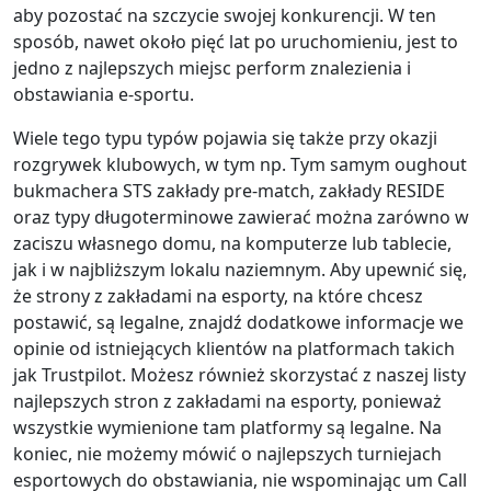
aby pozostać na szczycie swojej konkurencji. W ten
sposób, nawet około pięć lat po uruchomieniu, jest to
jedno z najlepszych miejsc perform znalezienia i
obstawiania e-sportu.
Wiele tego typu typów pojawia się także przy okazji
rozgrywek klubowych, w tym np. Tym samym oughout
bukmachera STS zakłady pre-match, zakłady RESIDE
oraz typy długoterminowe zawierać można zarówno w
zaciszu własnego domu, na komputerze lub tablecie,
jak i w najbliższym lokalu naziemnym. Aby upewnić się,
że strony z zakładami na esporty, na które chcesz
postawić, są legalne, znajdź dodatkowe informacje we
opinie od istniejących klientów na platformach takich
jak Trustpilot. Możesz również skorzystać z naszej listy
najlepszych stron z zakładami na esporty, ponieważ
wszystkie wymienione tam platformy są legalne. Na
koniec, nie możemy mówić o najlepszych turniejach
esportowych do obstawiania, nie wspominając um Call