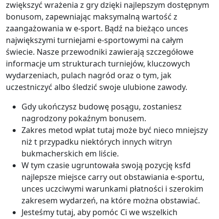
zwiększyć wrażenia z gry dzięki najlepszym dostępnym
bonusom, zapewniając maksymalną wartość z
zaangażowania w e-sport. Bądź na bieżąco unces
największymi turniejami e-sportowymi na całym
świecie. Nasze przewodniki zawierają szczegółowe
informacje um strukturach turniejów, kluczowych
wydarzeniach, pulach nagród oraz o tym, jak
uczestniczyć albo śledzić swoje ulubione zawody.
Gdy ukończysz budowę posągu, zostaniesz
nagrodzony pokaźnym bonusem.
Zakres metod wpłat tutaj może być nieco mniejszy
niż t przypadku niektórych innych witryn
bukmacherskich em liście.
W tym czasie ugruntowała swoją pozycję ksfd
najlepsze miejsce carry out obstawiania e-sportu,
unces uczciwymi warunkami płatności i szerokim
zakresem wydarzeń, na które można obstawiać.
Jesteśmy tutaj, aby pomóc Ci we wszelkich