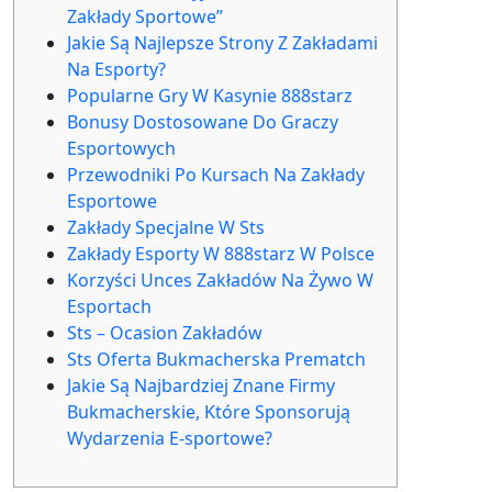
Zakłady Sportowe”
Jakie Są Najlepsze Strony Z Zakładami
Na Esporty?
Popularne Gry W Kasynie 888starz
Bonusy Dostosowane Do Graczy
Esportowych
Przewodniki Po Kursach Na Zakłady
Esportowe
Zakłady Specjalne W Sts
Zakłady Esporty W 888starz W Polsce
Korzyści Unces Zakładów Na Żywo W
Esportach
Sts – Ocasion Zakładów
Sts Oferta Bukmacherska Prematch
Jakie Są Najbardziej Znane Firmy
Bukmacherskie, Które Sponsorują
Wydarzenia E-sportowe?