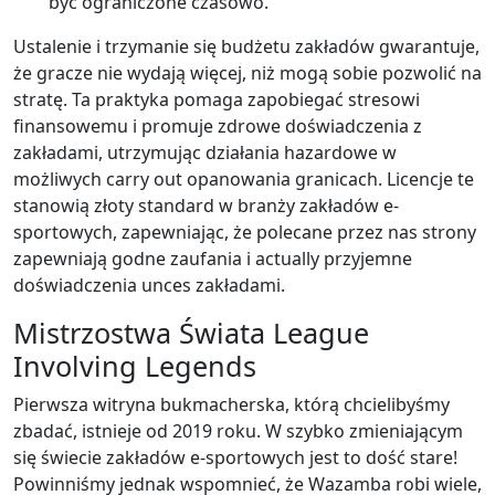
być ograniczone czasowo.
Ustalenie i trzymanie się budżetu zakładów gwarantuje,
że gracze nie wydają więcej, niż mogą sobie pozwolić na
stratę. Ta praktyka pomaga zapobiegać stresowi
finansowemu i promuje zdrowe doświadczenia z
zakładami, utrzymując działania hazardowe w
możliwych carry out opanowania granicach. Licencje te
stanowią złoty standard w branży zakładów e-
sportowych, zapewniając, że polecane przez nas strony
zapewniają godne zaufania i actually przyjemne
doświadczenia unces zakładami.
Mistrzostwa Świata League
Involving Legends
Pierwsza witryna bukmacherska, którą chcielibyśmy
zbadać, istnieje od 2019 roku. W szybko zmieniającym
się świecie zakładów e-sportowych jest to dość stare!
Powinniśmy jednak wspomnieć, że Wazamba robi wiele,