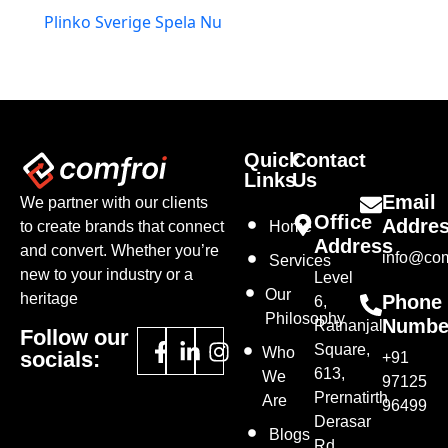
Plinko Sverige Spela Nu
Quick
Contact
Links
Us
Email
We partner with our clients
Office
Addre
to create brands that connect
Home
Address
and convert. Whether you’re
info@com
Services
new to your industry or a
Level
Our
heritage
Phone
6,
Philosophy
Numbe
Ratnanjali
Follow our
Square,
Who
socials:
+91
613,
We
97125
Prernatirth
Are
96499
Derasar
Blogs
Rd,