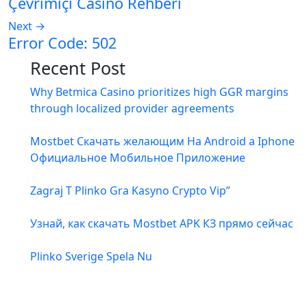
Çevrimiçi Casino Rehberi
Next
→
Error Code: 502
Recent Post
Why Betmica Casino prioritizes high GGR margins
through localized provider agreements
Mostbet Скачать желающим На Android а Iphone
Официальное Мобильное Приложение
Zagraj T Plinko Gra Kasyno Crypto Vip”
Узнай, как скачать Mostbet APK КЗ прямо сейчас
Plinko Sverige Spela Nu