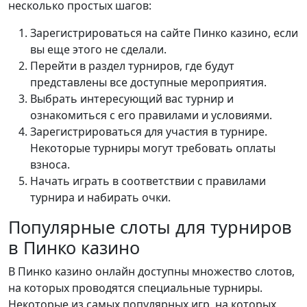
несколько простых шагов:
Зарегистрироваться на сайте Пинко казино, если
вы еще этого не сделали.
Перейти в раздел турниров, где будут
представлены все доступные мероприятия.
Выбрать интересующий вас турнир и
ознакомиться с его правилами и условиями.
Зарегистрироваться для участия в турнире.
Некоторые турниры могут требовать оплаты
взноса.
Начать играть в соответствии с правилами
турнира и набирать очки.
Популярные слоты для турниров
в Пинко казино
В Пинко казино онлайн доступны множество слотов,
на которых проводятся специальные турниры.
Некоторые из самых популярных игр, на которых