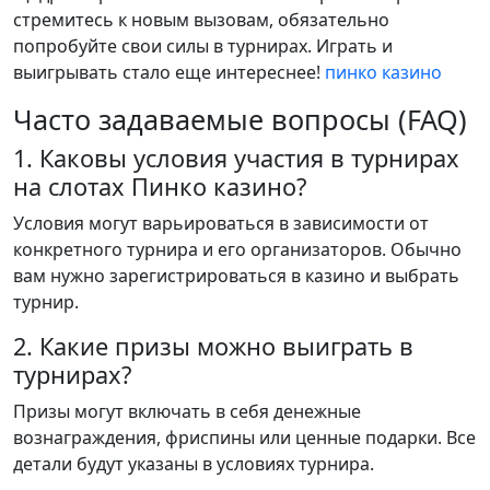
стремитесь к новым вызовам, обязательно
попробуйте свои силы в турнирах. Играть и
выигрывать стало еще интереснее!
пинко казино
Часто задаваемые вопросы (FAQ)
1. Каковы условия участия в турнирах
на слотах Пинко казино?
Условия могут варьироваться в зависимости от
конкретного турнира и его организаторов. Обычно
вам нужно зарегистрироваться в казино и выбрать
турнир.
2. Какие призы можно выиграть в
турнирах?
Призы могут включать в себя денежные
вознаграждения, фриспины или ценные подарки. Все
детали будут указаны в условиях турнира.