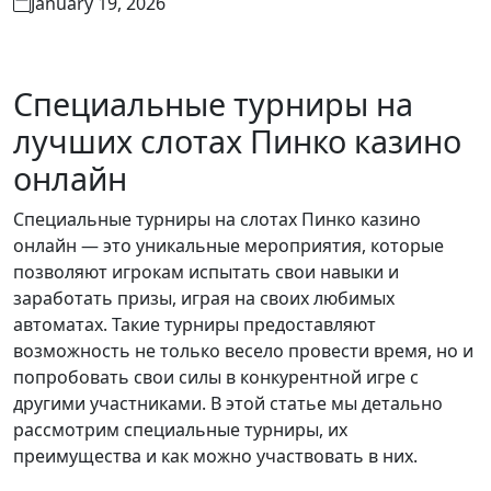
January 19, 2026
Специальные турниры на
лучших слотах Пинко казино
онлайн
Специальные турниры на слотах Пинко казино
онлайн — это уникальные мероприятия, которые
позволяют игрокам испытать свои навыки и
заработать призы, играя на своих любимых
автоматах. Такие турниры предоставляют
возможность не только весело провести время, но и
попробовать свои силы в конкурентной игре с
другими участниками. В этой статье мы детально
рассмотрим специальные турниры, их
преимущества и как можно участвовать в них.