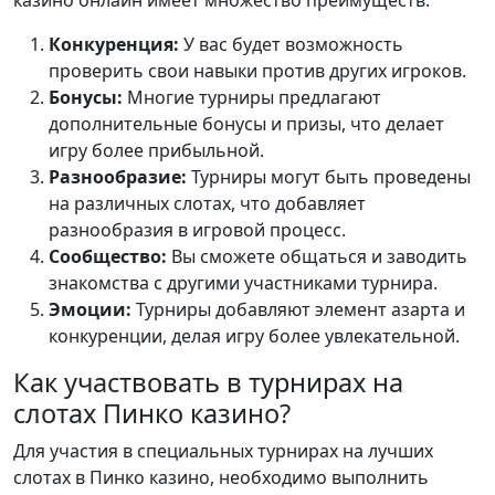
Конкуренция:
У вас будет возможность
проверить свои навыки против других игроков.
Бонусы:
Многие турниры предлагают
дополнительные бонусы и призы, что делает
игру более прибыльной.
Разнообразие:
Турниры могут быть проведены
на различных слотах, что добавляет
разнообразия в игровой процесс.
Сообщество:
Вы сможете общаться и заводить
знакомства с другими участниками турнира.
Эмоции:
Турниры добавляют элемент азарта и
конкуренции, делая игру более увлекательной.
Как участвовать в турнирах на
слотах Пинко казино?
Для участия в специальных турнирах на лучших
слотах в Пинко казино, необходимо выполнить