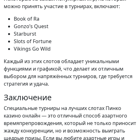
можно принять участие в турнирах, включают:
Book of Ra
Gonzo’s Quest
Starburst
Slots of Fortune
Vikings Go Wild
Каждый из этих слотов обладает уникальными
функциями и графикой, что делает их отличным
выбором для напряжённых турниров, где требуется
стратегия и удача.
Заключение
Специальные турниры на лучших слотах Пинко
казино онлайн — это отличный способ азартного
времяпрепровождения, который не только приносит
жажду конкуренции, но и возможность выиграть
щедрые призы. Если вы любите азартные игры и