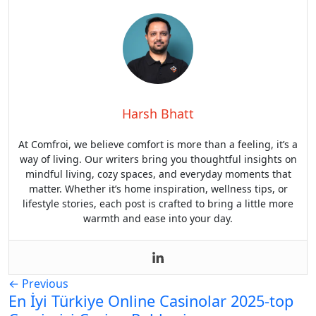
Harsh Bhatt
At Comfroi, we believe comfort is more than a feeling, it’s a
way of living. Our writers bring you thoughtful insights on
mindful living, cozy spaces, and everyday moments that
matter. Whether it’s home inspiration, wellness tips, or
lifestyle stories, each post is crafted to bring a little more
warmth and ease into your day.
←
Previous
En İyi Türkiye Online Casinolar 2025-top