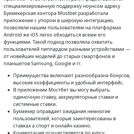
специализированную поддержку ноунсом адресу
Букмекерская контора Mostbet разработала
приложение с упором в широкую интеграцию,
позволяли нашим пользователям на платформах
Android же iOS легко обходиться всеми его
функциями. Такой подход позволяла охватить
пользователей пиппардом разными устройствами —
от новейших моделей до старых смартфонов и
планшетов Samsung, Google и гг.
Преимущества включают разнообразна бонусов,
высокие коэффициенты и удобный интерфейс.
В приложении Мостбет вы могу выбрать
одиночную ставку, аккумуляторные ставки и
системные ставки.
Букмекер оправдает ожидания немногие
пользователей, которые заинтересованы в
ставках а спорт и онлайн казино.
Конвертация осуществляется по курсу,