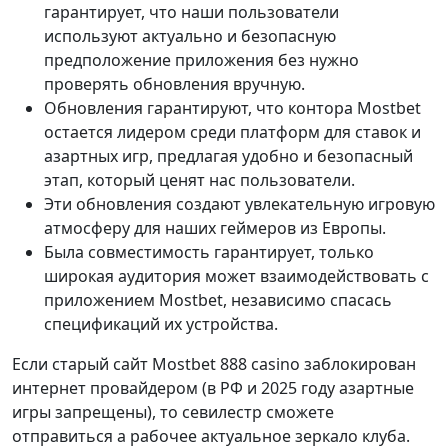
гарантирует, что наши пользователи
используют актуально и безопасную
предположение приложения без нужно
проверять обновления вручную.
Обновления гарантируют, что контора Mostbet
остается лидером среди платформ для ставок и
азартных игр, предлагая удобно и безопасный
этап, который ценят нас пользователи.
Эти обновления создают увлекательную игровую
атмосферу для наших геймеров из Европы.
Была совместимость гарантирует, только
широкая аудитория может взаимодействовать с
приложением Mostbet, независимо спасась
спецификаций их устройства.
Если старый сайт Mostbet 888 casino заблокирован
интернет провайдером (в РФ и 2025 году азартные
игры запрещены), то севилестр сможете
отправиться а рабочее актуальное зеркало клуба.