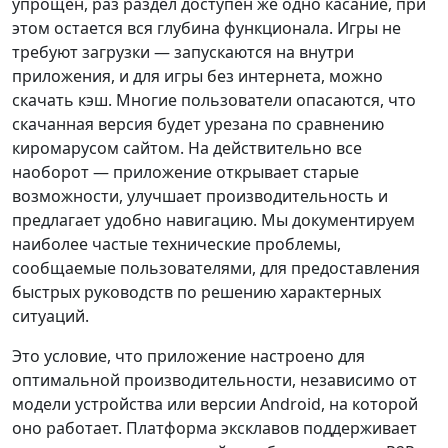
упрощен, раз раздел доступен же одно касание, при
этом остается вся глубина функционала. Игры не
требуют загрузки — запускаются на внутри
приложения, и для игры без интернета, можно
скачать кэш. Многие пользователи опасаются, что
скачанная версия будет урезана по сравнению
киромарусом сайтом. На действительно все
наоборот — приложение открывает старые
возможности, улучшает производительность и
предлагает удобно навигацию. Мы документируем
наиболее частые технические проблемы,
сообщаемые пользователями, для предоставления
быстрых руководств по решению характерных
ситуаций.
Это условие, что приложение настроено для
оптимальной производительности, независимо от
модели устройства или версии Android, на которой
оно работает. Платформа эксклавов поддерживает