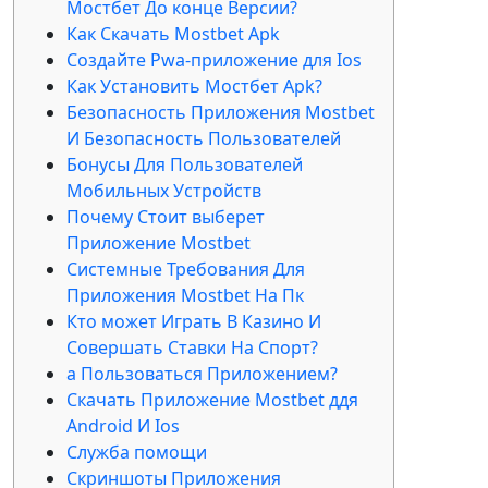
Мостбет До конце Версии?
Как Скачать Mostbet Apk
Создайте Pwa-приложение для Ios
Как Установить Мостбет Apk?
Безопасность Приложения Mostbet
И Безопасность Пользователей
Бонусы Для Пользователей
Мобильных Устройств
Почему Стоит выберет
Приложение Mostbet
Системные Требования Для
Приложения Mostbet На Пк
Кто может Играть В Казино И
Совершать Ставки На Спорт?
а Пользоваться Приложением?
Скачать Приложение Mostbet ддя
Android И Ios
Служба помощи
Скриншоты Приложения