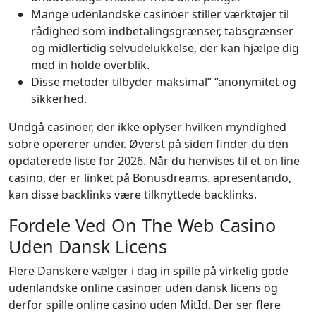
Mange udenlandske casinoer stiller værktøjer til
rådighed som indbetalingsgrænser, tabsgrænser
og midlertidig selvudelukkelse, der kan hjælpe dig
med in holde overblik.
Disse metoder tilbyder maksimal” “anonymitet og
sikkerhed.
Undgå casinoer, der ikke oplyser hvilken myndighed
sobre opererer under. Øverst på siden finder du den
opdaterede liste for 2026. Når du henvises til et on line
casino, der er linket på Bonusdreams. apresentando,
kan disse backlinks være tilknyttede backlinks.
Fordele Ved On The Web Casino
Uden Dansk Licens
Flere Danskere vælger i dag in spille på virkelig gode
udenlandske online casinoer uden dansk licens og
derfor spille online casino uden MitId. Der ser flere