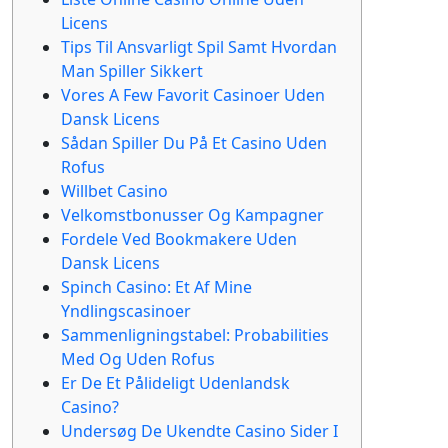
Licens
Tips Til Ansvarligt Spil Samt Hvordan
Man Spiller Sikkert
Vores A Few Favorit Casinoer Uden
Dansk Licens
Sådan Spiller Du På Et Casino Uden
Rofus
Willbet Casino
Velkomstbonusser Og Kampagner
Fordele Ved Bookmakere Uden
Dansk Licens
Spinch Casino: Et Af Mine
Yndlingscasinoer
Sammenligningstabel: Probabilities
Med Og Uden Rofus
Er De Et Pålideligt Udenlandsk
Casino?
Undersøg De Ukendte Casino Sider I