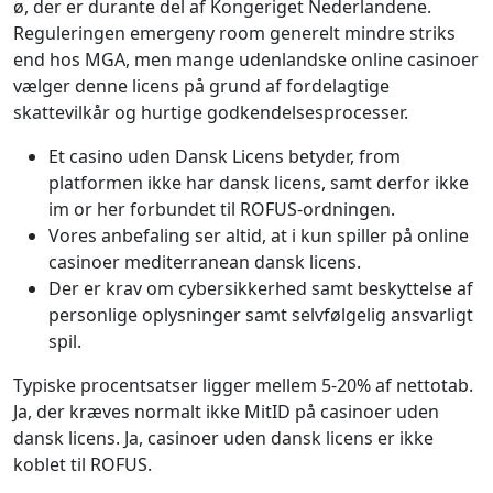
ø, der er durante del af Kongeriget Nederlandene.
Reguleringen emergeny room generelt mindre striks
end hos MGA, men mange udenlandske online casinoer
vælger denne licens på grund af fordelagtige
skattevilkår og hurtige godkendelsesprocesser.
Et casino uden Dansk Licens betyder, from
platformen ikke har dansk licens, samt derfor ikke
im or her forbundet til ROFUS-ordningen.
Vores anbefaling ser altid, at i kun spiller på online
casinoer mediterranean dansk licens.
Der er krav om cybersikkerhed samt beskyttelse af
personlige oplysninger samt selvfølgelig ansvarligt
spil.
Typiske procentsatser ligger mellem 5-20% af nettotab.
Ja, der kræves normalt ikke MitID på casinoer uden
dansk licens. Ja, casinoer uden dansk licens er ikke
koblet til ROFUS.