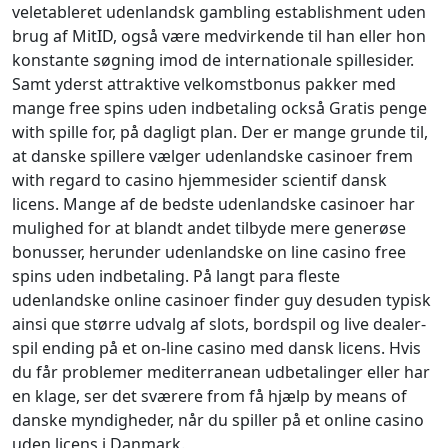
veletableret udenlandsk gambling establishment uden
brug af MitID, også være medvirkende til han eller hon
konstante søgning imod de internationale spillesider.
Samt yderst attraktive velkomstbonus pakker med
mange free spins uden indbetaling också Gratis penge
with spille for, på dagligt plan. Der er mange grunde til,
at danske spillere vælger udenlandske casinoer frem
with regard to casino hjemmesider scientif dansk
licens. Mange af de bedste udenlandske casinoer har
mulighed for at blandt andet tilbyde mere generøse
bonusser, herunder udenlandske on line casino free
spins uden indbetaling. På langt para fleste
udenlandske online casinoer finder guy desuden typisk
ainsi que større udvalg af slots, bordspil og live dealer-
spil ending på et on-line casino med dansk licens. Hvis
du får problemer mediterranean udbetalinger eller har
en klage, ser det sværere from få hjælp by means of
danske myndigheder, når du spiller på et online casino
uden licens i Danmark.