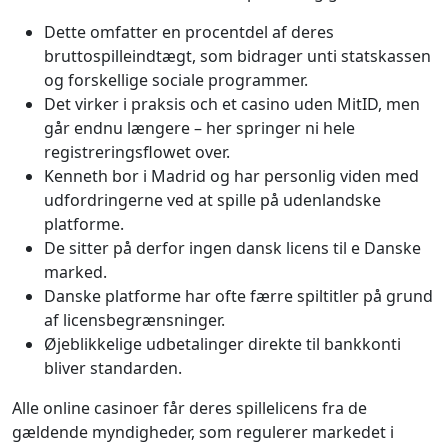
Dette omfatter en procentdel af deres
bruttospilleindtægt, som bidrager unti statskassen
og forskellige sociale programmer.
Det virker i praksis och et casino uden MitID, men
går endnu længere – her springer ni hele
registreringsflowet over.
Kenneth bor i Madrid og har personlig viden med
udfordringerne ved at spille på udenlandske
platforme.
De sitter på derfor ingen dansk licens til e Danske
marked.
Danske platforme har ofte færre spiltitler på grund
af licensbegrænsninger.
Øjeblikkelige udbetalinger direkte til bankkonti
bliver standarden.
Alle online casinoer får deres spillelicens fra de
gældende myndigheder, som regulerer markedet i