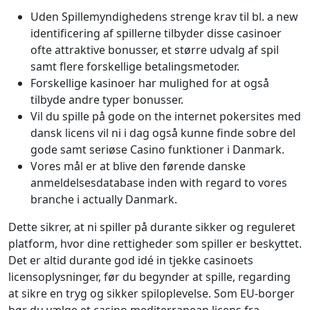
Uden Spillemyndighedens strenge krav til bl. a new
identificering af spillerne tilbyder disse casinoer
ofte attraktive bonusser, et større udvalg af spil
samt flere forskellige betalingsmetoder.
Forskellige kasinoer har mulighed for at også
tilbyde andre typer bonusser.
Vil du spille på gode on the internet pokersites med
dansk licens vil ni i dag også kunne finde sobre del
gode samt seriøse Casino funktioner i Danmark.
Vores mål er at blive den førende danske
anmeldelsesdatabase inden with regard to vores
branche i actually Danmark.
Dette sikrer, at ni spiller på durante sikker og reguleret
platform, hvor dine rettigheder som spiller er beskyttet.
Det er altid durante god idé in tjekke casinoets
licensoplysninger, før du begynder at spille, regarding
at sikre en tryg og sikker spiloplevelse. Som EU-borger
bør du vælge et casino mediterranean licens fra