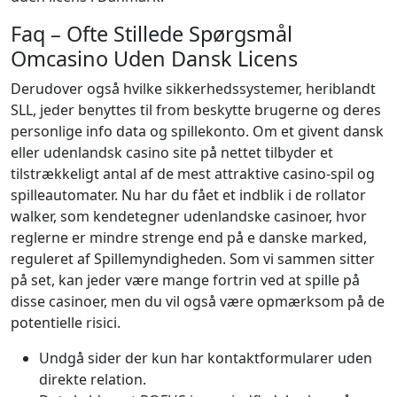
Faq – Ofte Stillede Spørgsmål
Omcasino Uden Dansk Licens
Derudover også hvilke sikkerhedssystemer, heriblandt
SLL, jeder benyttes til from beskytte brugerne og deres
personlige info data og spillekonto. Om et givent dansk
eller udenlandsk casino site på nettet tilbyder et
tilstrækkeligt antal af de mest attraktive casino-spil og
spilleautomater. Nu har du fået et indblik i de rollator
walker, som kendetegner udenlandske casinoer, hvor
reglerne er mindre strenge end på e danske marked,
reguleret af Spillemyndigheden. Som vi sammen sitter
på set, kan jeder være mange fortrin ved at spille på
disse casinoer, men du vil også være opmærksom på de
potentielle risici.
Undgå sider der kun har kontaktformularer uden
direkte relation.