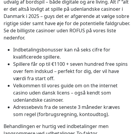
udvalg af bordspil – både digitale og are living. Alt i” “alt
er det altså lovligt at spille på udenlandske casinoer i
Danmark i 2025 – guys det er afgørende at vælge sobre
rigtige sider samt have øje for de potentielle faldgruber.
Se de billigste casinoer uden ROFUS på vores liste
nedenfor.
Indbetalingsbonusser kan nå seks cifre for
kvalificerede spillere.
Spillere får op til €1100 + seven hundred free spins
over fem indskud – perfekt for dig, der vil have
værdi fra start off.
Velkommen til vores guide om on the internet
casino uden dansk licens – også kendt som
udenlandske casinoer.
Adressebevis fra de seneste 3 måneder kræves
som regel (forbrugsregning, kontoudtog).
Behandlingen er hurtig ved indbetalinger men
langsommere ved udbetalinger. To-faktor