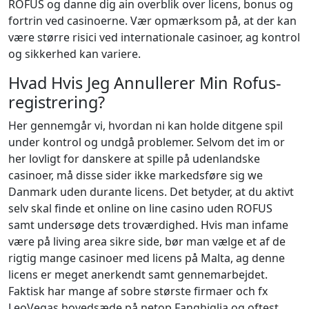
ROFUS og danne dig ain overblik over licens, bonus og
fortrin ved casinoerne. Vær opmærksom på, at der kan
være større risici ved internationale casinoer, ag kontrol
og sikkerhed kan variere.
Hvad Hvis Jeg Annullerer Min Rofus-
registrering?
Her gennemgår vi, hvordan ni kan holde ditgene spil
under kontrol og undgå problemer. Selvom det im or
her lovligt for danskere at spille på udenlandske
casinoer, må disse sider ikke markedsføre sig we
Danmark uden durante licens. Det betyder, at du aktivt
selv skal finde et online on line casino uden ROFUS
samt undersøge dets troværdighed. Hvis man infame
være på living area sikre side, bør man vælge et af de
rigtig mange casinoer med licens på Malta, ag denne
licens er meget anerkendt samt gennemarbejdet.
Faktisk har mange af sobre største firmaer och fx
LeoVegas hovedsæde på netop Fanghiglia og oftest