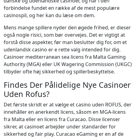
danske og udenlandske casinoer, og har i den
forbindelse fundet en række af de mest populære
casinospil, og her kan du læse om dem.
Mens mange spillere nyder den øgede frihed, er dieser
også nogle risici, som bør overvejes. Det er vigtigt at
forstå disse aspekter, før man beslutter dig for, om et
udenlandsk casino er e rette valg intended for dig.
Casinoer mediterranean sea licens fra Malta Gaming
Authority (MGA) eller UK Wagering Commission (UKGC)
tilbyder ofte høj sikkerhed og spillerbeskyttelse.
Findes Der Pålidelige Nye Casinoer
Uden Rofus?
Det første skridt er at vælge et casino uden ROFUS, der
innehåller en anerkendt licens, såsom en MGA-licens
fra Malta eller en licens fra Curacao. Disse licenser
sikrer, at casinoet arbejder under standarder for
sikkerhed og fair play. Curacao eGaming er en af de