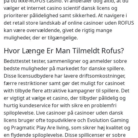
på ou ikke-ROFUS casino. Vi anbefaler dog altid, at du
vælger et internet casino scientif dansk licens og
prioriterer pålidelighed samt sikkerhed. At navigere i
det retail store landskab af online casinoer uden ROFUS
kan være overvældende, givet de rigtig mange
muligheder, der er tilgængelige.
Hvor Længe Er Man Tilmeldt Rofus?
Bedsttestet tester, sammenligner og anmelder sobre
bedste muligheder på markedet for danske spillere.
Disse licensudbydere har lavere driftsomkostninger,
færre restriktioner samt gør det muligt for casinoet
with tilbyde flere attraktive kampagner til spillere. Det
er vigtigt at vælge et casino, der tilbyder pålidelig og
hurtig kundeservice for with sikre en problemfri
spiloplevelse. Live casinoer på casinoer uden dansk
licens bruger ofte topudviklere och Evolution Gaming
og Pragmatic Play Are living, som sikrer høj kvalitet og
en flydende spiloplevelse. Disse spillicenser er sobre