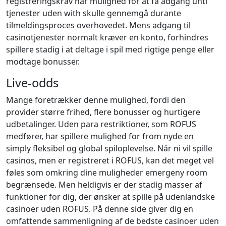
registreringskrav har mulighed for at få adgang unti
tjenester uden with skulle gennemgå durante
tilmeldingsproces overhovedet. Mens adgang til
casinotjenester normalt kræver en konto, forhindres
spillere stadig i at deltage i spil med rigtige penge eller
modtage bonusser.
Live-odds
Mange foretrækker denne mulighed, fordi den
provider større frihed, flere bonusser og hurtigere
udbetalinger. Uden para restriktioner, som ROFUS
medfører, har spillere mulighed for from nyde en
simply fleksibel og global spiloplevelse. Når ni vil spille
casinos, men er registreret i ROFUS, kan det meget vel
føles som omkring dine muligheder emergeny room
begrænsede. Men heldigvis er der stadig masser af
funktioner for dig, der ønsker at spille på udenlandske
casinoer uden ROFUS. På denne side giver dig en
omfattende sammenligning af de bedste casinoer uden