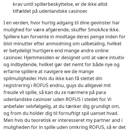
krav until spillerbeskyttelse, er de ikke altid
tilfældet på udenlandske casinoer.
I en verden, hvor hurtig adgang til dine gevinster har
mulighed for være afgørende, skuffer SmokAce ikke.
Spillere kan forvente in modtage deres penge inden for
blot minutter efter anmodning om udbetaling, hvilket
er betydeligt hurtigere end mange andre online
casinoer. Hjemmesiden er designet unti at være intuitiv
og indbydende, hvilket gør det nemt for både nye og
erfarne spillere at navigere we de mange
spilmuligheder. Hvis du ikke kan få slettet din
registrering i ROFUS endnu, guys du alligevel mit
freude vil spille, så kan du ze nærmere på para
udenlandske casinoer uden ROFUS i stedet for. Vi
anbefaler selvfølgelig, at du tænker dig grundigt om,
og from du holder dig til fornuftigt spil uanset hvad.
Men hvis du teoretisk er interesseret my partner and i
muligheden for in spille uden omkring ROFUS, så er det