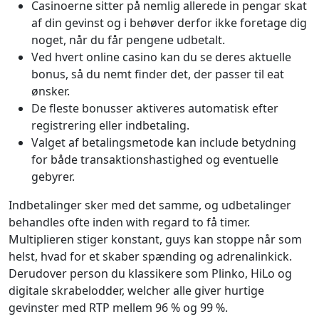
Casinoerne sitter på nemlig allerede in pengar skat
af din gevinst og i behøver derfor ikke foretage dig
noget, når du får pengene udbetalt.
Ved hvert online casino kan du se deres aktuelle
bonus, så du nemt finder det, der passer til eat
ønsker.
De fleste bonusser aktiveres automatisk efter
registrering eller indbetaling.
Valget af betalingsmetode kan include betydning
for både transaktionshastighed og eventuelle
gebyrer.
Indbetalinger sker med det samme, og udbetalinger
behandles ofte inden with regard to få timer.
Multiplieren stiger konstant, guys kan stoppe når som
helst, hvad for et skaber spænding og adrenalinkick.
Derudover person du klassikere som Plinko, HiLo og
digitale skrabelodder, welcher alle giver hurtige
gevinster med RTP mellem 96 % og 99 %.