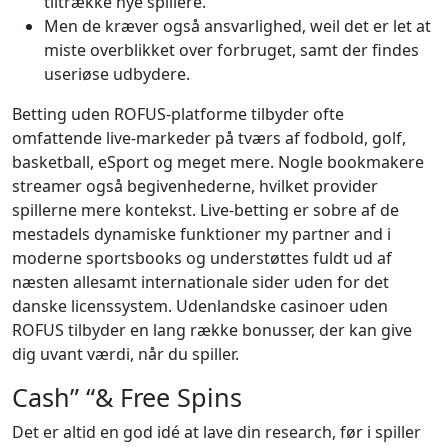
tiltrække nye spillere.
Men de kræver også ansvarlighed, weil det er let at
miste overblikket over forbruget, samt der findes
useriøse udbydere.
Betting uden ROFUS-platforme tilbyder ofte
omfattende live-markeder på tværs af fodbold, golf,
basketball, eSport og meget mere. Nogle bookmakere
streamer også begivenhederne, hvilket provider
spillerne mere kontekst. Live-betting er sobre af de
mestadels dynamiske funktioner my partner and i
moderne sportsbooks og understøttes fuldt ud af
næsten allesamt internationale sider uden for det
danske licenssystem. Udenlandske casinoer uden
ROFUS tilbyder en lang række bonusser, der kan give
dig uvant værdi, når du spiller.
Cash” “& Free Spins
Det er altid en god idé at lave din research, før i spiller