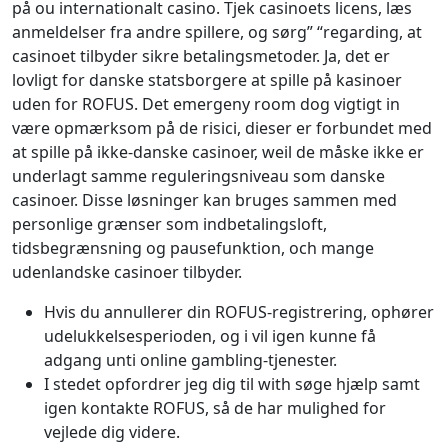
på ou internationalt casino. Tjek casinoets licens, læs
anmeldelser fra andre spillere, og sørg” “regarding, at
casinoet tilbyder sikre betalingsmetoder. Ja, det er
lovligt for danske statsborgere at spille på kasinoer
uden for ROFUS. Det emergeny room dog vigtigt in
være opmærksom på de risici, dieser er forbundet med
at spille på ikke-danske casinoer, weil de måske ikke er
underlagt samme reguleringsniveau som danske
casinoer. Disse løsninger kan bruges sammen med
personlige grænser som indbetalingsloft,
tidsbegrænsning og pausefunktion, och mange
udenlandske casinoer tilbyder.
Hvis du annullerer din ROFUS-registrering, ophører
udelukkelsesperioden, og i vil igen kunne få
adgang unti online gambling-tjenester.
I stedet opfordrer jeg dig til with søge hjælp samt
igen kontakte ROFUS, så de har mulighed for
vejlede dig videre.