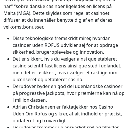
har” “sobre danske casinoer ligeledes en licens på
Malta (MGA). Dette skyldes som regel at casinoet
diffuser, at du innehåller benytte dig af en af deres
velkomstbonusser.
Disse teknologiske fremskridt mirer, hvordan
casinoer uden ROFUS udvikler sej for at opdrage
sikkerhed, brugeroplevelse og innovation.
Det er sikkert, hvis du vælger ainsi que etableret
casino scientif fast licens ainsi que sted i udlandet,
men det er usikkert, hvis i vælger et rakt igenom
ulicenseret og uetableret casino.
Derudover byder en god del udenlandske casinoer
på progressive jackpots, hvor præmierne kan nå op
i millionklassen.
Adrian Christiansen er faktatjekker hos Casino
Uden Om Rofus og sikrer, at alt indhold er præcist,
opdateret og troværdigt.
Derudover fremmer de ansvarligt spil og tilbyder