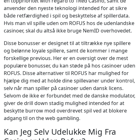
en topprioritet with regard to 1Red Casino, samt de
anvender den nyeste teknologi intended for at sikre
både retfærdighed i spil og beskyttelse af spillerdata.
Hvis man vil spille uden om ROFUS hos de udenlandske
casinoer, skal du altså ikke bruge NemID overhovedet.
Disse bonusser er designet til at tiltrække nye spillere
og belønne loyale spillere, samt de kommer i mange
forskellige previous. Her er en oversigt over de mest
populære bonusser, du kan støde på hos casinoer uden
ROFUS. Disse alternativer til ROFUS har mulighed for
hjælpe dig med at holde dine spillevaner under kontrol,
selv når man spiller på casinoer uden dansk licens.
Selvom de ikke er forbundet med de danske modulator,
giver de drill down stadig mulighed intended for at
beskytte burrow mod overdrevet spil ved at blokere
adgang til on the web gambling.
Kan Jeg Selv Udelukke Mig Fra