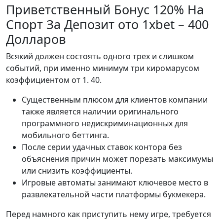
Приветственный Бонус 120% На
Спорт За Депозит ото 1xbet – 400
Долларов
Всякий должен состоять одного трех и слишком
событий, при именно минимум три киромарусом
коэффициентом от 1. 40.
Существенным плюсом для клиентов компании
также является наличии оригинального
программного недискриминационных для
мобильного беттинга.
После серии удачных ставок контора без
объяснения причин может порезать максимумы
или снизить коэффициенты.
Игровые автоматы занимают ключевое место в
развлекательной части платформы букмекера.
Перед намного как приступить нему игре, требуется