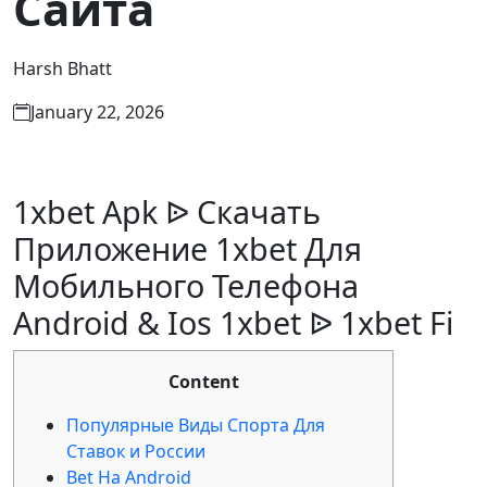
Сайта
Harsh Bhatt
January 22, 2026
1xbet Apk ᐉ Скачать
Приложение 1xbet Для
Мобильного Телефона
Android & Ios 1xbet ᐉ 1xbet Fi
Content
Популярные Виды Спорта Для
Ставок и России
Bet На Android