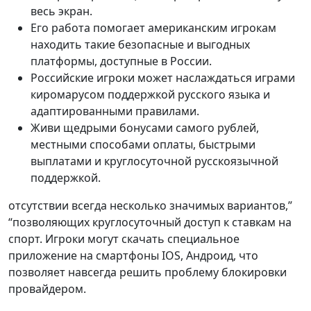
весь экран.
Его работа помогает американским игрокам
находить такие безопасные и выгодных
платформы, доступные в России.
Российские игроки может наслаждаться играми
киромарусом поддержкой русского языка и
адаптированными правилами.
Живи щедрыми бонусами самого рублей,
местными способами оплаты, быстрыми
выплатами и круглосуточной русскоязычной
поддержкой.
отсутствии всегда несколько значимых вариантов,”
“позволяющих круглосуточный доступ к ставкам на
спорт. Игроки могут скачать специальное
приложение на смартфоны IOS, Андроид, что
позволяет навсегда решить проблему блокировки
провайдером.