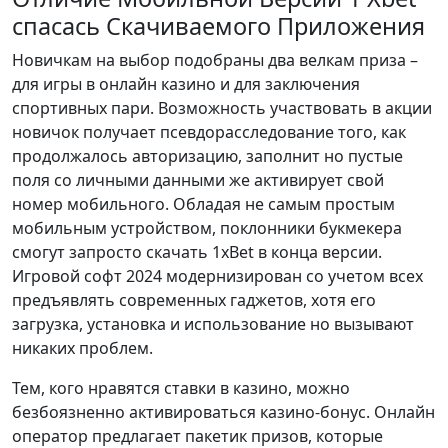
спасась Скачиваемого Приложения
Новичкам на выбор подобраны два велкам приза –
для игры в онлайн казино и для заключения
спортивных пари. Возможность участвовать в акции
новичок получает псевдорасследование того, как
продолжалось авторизацию, заполнит но пустые
поля со личными данными же активирует свой
номер мобильного. Обладая не самым простым
мобильным устройством, поклонники букмекера
смогут запросто скачать 1xBet в конца версии.
Игровой софт 2024 модернизирован со учетом всех
предъявлять современных гаджетов, хотя его
загрузка, установка и использование но вызывают
никаких проблем.
Тем, кого нравятся ставки в казино, можно
безбоязненно активироваться казино-бонус. Онлайн
оператор предлагает пакетик призов, которые