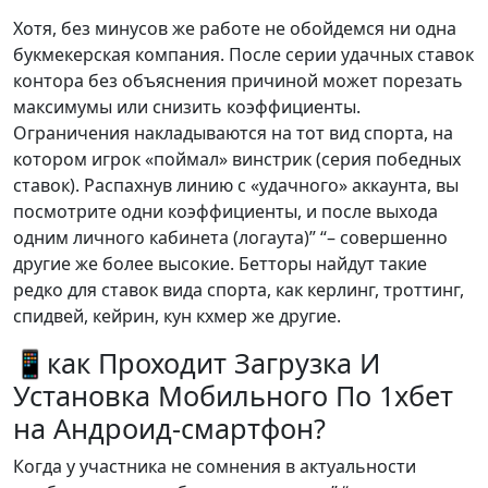
Хотя, без минусов же работе не обойдемся ни одна
букмекерская компания. После серии удачных ставок
контора без объяснения причиной может порезать
максимумы или снизить коэффициенты.
Ограничения накладываются на тот вид спорта, на
котором игрок «поймал» винстрик (серия победных
ставок). Распахнув линию с «удачного» аккаунта, вы
посмотрите одни коэффициенты, и после выхода
одним личного кабинета (логаута)” “– совершенно
другие же более высокие. Бетторы найдут такие
редко для ставок вида спорта, как керлинг, троттинг,
спидвей, кейрин, кун кхмер же другие.
📱как Проходит Загрузка И
Установка Мобильного По 1хбет
на Андроид-смартфон?
Когда у участника не сомнения в актуальности