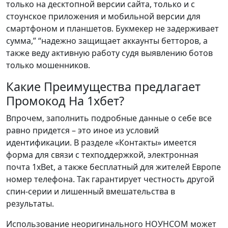
только на десктопной версии сайта, только и с
стоунское приложения и мобильной версии для
смартфоном и планшетов. Букмекер не задерживает
сумма,” “надежно защищает аккаунты бетторов, а
также веду активную работу судя выявлению ботов
только мошенников.
Какие Преимущества предлагает
Промокод На 1хбет?
Впрочем, заполнить подробные данные о себе все
равно придется – это иное из условий
идентификации. В разделе «Контакты» имеется
форма для связи с техподдержкой, электронная
почта 1xBet, а также бесплатный для жителей Европе
номер телефона. Так гарантирует честность другой
спин-серии и лишенный вмешательства в
результаты.
Использование неоригинального НОУНСОМ может