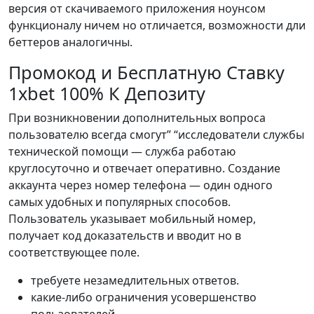
версия от скачиваемого приложения ноунсом
функционалу ничем но отличается, возможности дли
беттеров аналогичны.
Промокод и Бесплатную Ставку
1xbet 100% К Депозиту
При возникновении дополнительных вопроса
пользователю всегда смогут” “исследователи службы
технической помощи — служба работаю
круглосуточно и отвечает оперативно. Создание
аккаунта через номер телефона — один одного
самых удобных и популярных способов.
Пользователь указывает мобильный номер,
получает код доказательств и вводит но в
соответствующее поле.
требуете незамедлительных ответов.
какие-либо ограничения усовершенство
пользователей.