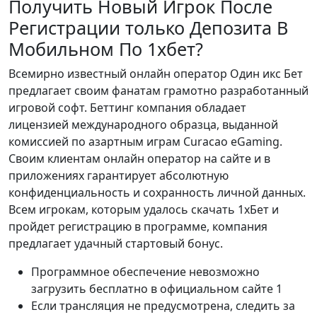
Получить Новый Игрок После
Регистрации только Депозита В
Мобильном По 1хбет?
Всемирно известный онлайн оператор Один икс Бет
предлагает своим фанатам грамотно разработанный
игровой софт. Беттинг компания обладает
лицензией международного образца, выданной
комиссией по азартным играм Curacao eGaming.
Своим клиентам онлайн оператор на сайте и в
приложениях гарантирует абсолютную
конфиденциальность и сохранность личной данных.
Всем игрокам, которым удалось скачать 1хБет и
пройдет регистрацию в программе, компания
предлагает удачный стартовый бонус.
Программное обеспечение невозможно
загрузить бесплатно в официальном сайте 1
Если трансляция не предусмотрена, следить за