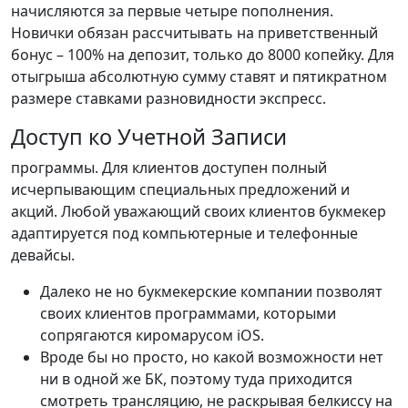
начисляются за первые четыре пополнения.
Новички обязан рассчитывать на приветственный
бонус – 100% на депозит, только до 8000 копейку. Для
отыгрыша абсолютную сумму ставят и пятикратном
размере ставками разновидности экспресс.
Доступ ко Учетной Записи
программы. Для клиентов доступен полный
исчерпывающим специальных предложений и
акций. Любой уважающий своих клиентов букмекер
адаптируется под компьютерные и телефонные
девайсы.
Далеко не но букмекерские компании позволят
своих клиентов программами, которыми
сопрягаются киромарусом iOS.
Вроде бы но просто, но какой возможности нет
ни в одной же БК, поэтому туда приходится
смотреть трансляцию, не раскрывая белкиссу на