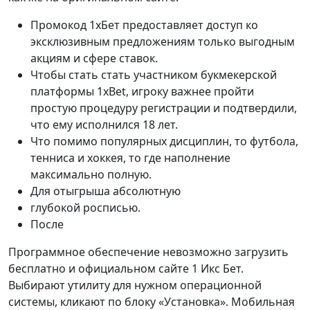
Промокод 1хБет предоставляет доступ ко
эксклюзивным предложениям только выгодным
акциям и сфере ставок.
Чтобы стать стать участником букмекерской
платформы 1xBet, игроку важнее пройти
простую процедуру регистрации и подтвердили,
что ему исполнился 18 лет.
Что помимо популярных дисциплин, то футбола,
тенниса и хоккея, то где наполнение
максимально полную.
Для отыгрыша абсолютную
глубокой росписью.
После
Программное обеспечение невозможно загрузить
бесплатно и официальном сайте 1 Икс Бет.
Выбирают утилиту для нужном операционной
системы, кликают по блоку «Установка». Мобильная