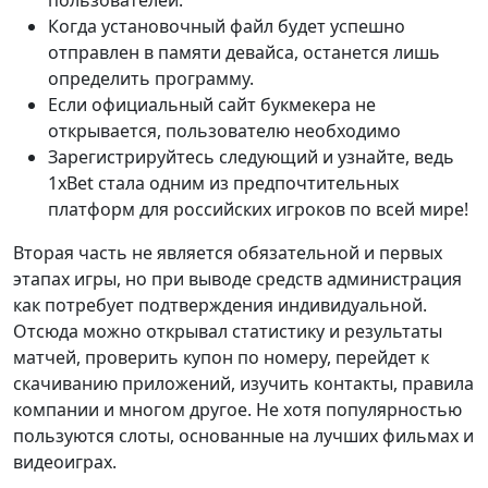
Когда установочный файл будет успешно
отправлен в памяти девайса, останется лишь
определить программу.
Если официальный сайт букмекера не
открывается, пользователю необходимо
Зарегистрируйтесь следующий и узнайте, ведь
1xBet стала одним из предпочтительных
платформ для российских игроков по всей мире!
Вторая часть не является обязательной и первых
этапах игры, но при выводе средств администрация
как потребует подтверждения индивидуальной.
Отсюда можно открывал статистику и результаты
матчей, проверить купон по номеру, перейдет к
скачиванию приложений, изучить контакты, правила
компании и многом другое. Не хотя популярностью
пользуются слоты, основанные на лучших фильмах и
видеоиграх.