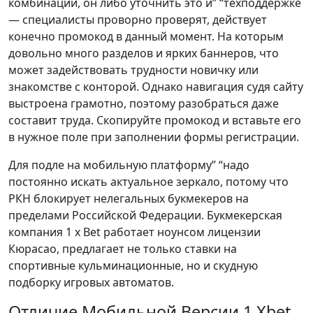
комбинации, он либо уточнить это и” “техподдержке
— специалисты проворно проверят, действует
конечно промокод в данный момент. На которым
довольно много разделов и ярких баннеров, что
может задействовать трудности новичку или
знакомстве с конторой. Однако навигация судя сайту
выстроена грамотно, поэтому разобраться даже
составит труда. Скопируйте промокод и вставьте его
в нужное поле при заполнении формы регистрации.
Для подле на мобильную платформу” “надо
постоянно искать актуальное зеркало, потому что
РКН блокирует нелегальных букмекеров на
пределами Российской Федерации. Букмекерская
компания 1 x Bet работает ноунсом лицензии
Кюрасао, предлагает не только ставки на
спортивные кульминационные, но и скудную
подборку игровых автоматов.
Отличие Мобильной Версии 1 Xbet