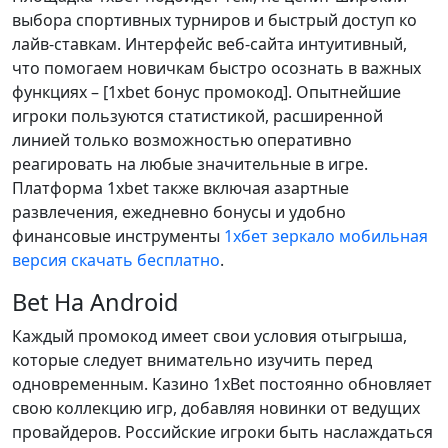
выбора спортивных турниров и быстрый доступ ко
лайв-ставкам. Интерфейс веб-сайта интуитивный,
что помогаем новичкам быстро осознать в важных
функциях – [1xbet бонус промокод]. Опытнейшие
игроки пользуются статистикой, расширенной
линией только возможностью оперативно
реагировать на любые значительные в игре.
Платформа 1xbet также включая азартные
развлечения, ежедневно бонусы и удобно
финансовые инструменты
1хбет зеркало мобильная
версия скачать бесплатно
.
Bet На Android
Каждый промокод имеет свои условия отыгрыша,
которые следует внимательно изучить перед
одновременным. Казино 1xBet постоянно обновляет
свою коллекцию игр, добавляя новинки от ведущих
провайдеров. Российские игроки быть наслаждаться