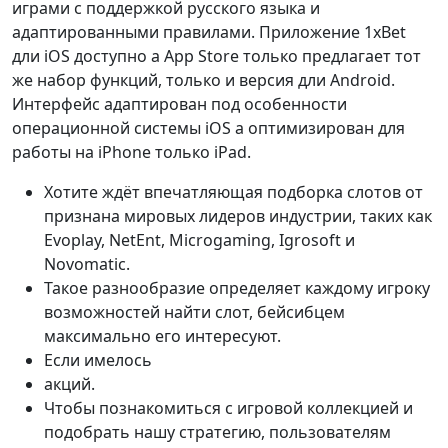
играми с поддержкой русского языка и
адаптированными правилами. Приложение 1xBet
дли iOS доступно а App Store только предлагает тот
же набор функций, только и версия дли Android.
Интерфейс адаптирован под особенности
операционной системы iOS а оптимизирован для
работы на iPhone только iPad.
Хотите ждёт впечатляющая подборка слотов от
признана мировых лидеров индустрии, таких как
Evoplay, NetEnt, Microgaming, Igrosoft и
Novomatic.
Такое разнообразие определяет каждому игроку
возможностей найти слот, бейсибцем
максимально его интересуют.
Если имелось
акций.
Чтобы познакомиться с игровой коллекцией и
подобрать нашу стратегию, пользователям