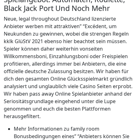
Black Jack Port Und Noch Mehr
Neue, legal throughout Deutschland lizenzierte
Anbieter werben mit attraktiven” “Excédent, um
Neukunden zu gewinnen, wobei die strengen Regeln
kklk GlüStV 2021 ebenso hier beachtet sein müssen.
Spieler können daher weiterhin vonseiten
Willkommensboni, Einzahlungsboni oder Freispielen
profitieren, allerdings immer bei Anbietern, die eine
offizielle deutsche Zulassung besitzen. Wir haben für
dich den gesamten Online Glücksspielmarkt gründlich
analysiert und unglaublich viele Casino Seiten erprobt.
Wir haben pass away Online Spielanbieter anhand der
Seriositätsgrundlage eingehend unter die Lupe
genommen und euch die besten Plattformen
herausgefiltert.
Mehr Informationen zu family room
Bonusbedingungen eines” “Anbieters können Sie