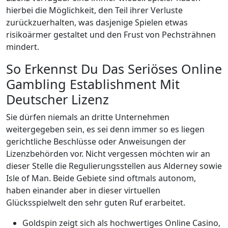
hierbei die Möglichkeit, den Teil ihrer Verluste
zurückzuerhalten, was dasjenige Spielen etwas
risikoärmer gestaltet und den Frust von Pechsträhnen
mindert.
So Erkennst Du Das Seriöses Online
Gambling Establishment Mit
Deutscher Lizenz
Sie dürfen niemals an dritte Unternehmen
weitergegeben sein, es sei denn immer so es liegen
gerichtliche Beschlüsse oder Anweisungen der
Lizenzbehörden vor. Nicht vergessen möchten wir an
dieser Stelle die Regulierungsstellen aus Alderney sowie
Isle of Man. Beide Gebiete sind oftmals autonom,
haben einander aber in dieser virtuellen
Glücksspielwelt den sehr guten Ruf erarbeitet.
Goldspin zeigt sich als hochwertiges Online Casino,