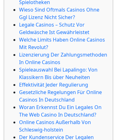
Spielotheken
Wieso Sind Oftmals Casinos Ohne
Ggl Lizenz Nicht Sicher?
Legale Casinos – Schutz Vor
Geldwäsche Ist Gewährleistet
Welche Limits Haben Online Casinos
Mit Revolut?
Lizenzierung Der Zahlungsmethoden
In Online Casinos
Spieleauswahl Bei Lapalingo: Von
Klassikern Bis über Neuheiten
Effektivität Jeder Regulierung
Gesetzliche Regelungen Für Online
Casinos In Deutschland
Woran Erkennst Du Ein Legales On
The Web Casino In Deutschland?
Online Casinos Außerhalb Von
Schleswig-holstein
Der Kundenservice Der Legalen