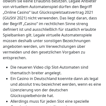
obwohl sie keine Erlaubnis besitzen. Legale Anbieter
von virtuellem Automatenspiel dürfen den Begriff
„Online Casino“ laut Glücksspielstaatsvertrag 2021
(GlüStV 2021) nicht verwenden. Das liegt daran, dass
der Begriff „Casino“ im rechtlichen Sinne streng
definiert ist und ausschließlich für staatlich erlaubte
Spielbanken gilt. Legale virtuelle Automatenspiele
müssen deshalb unter sonstigen Bezeichnungen
angeboten werden, um Verwechslungen über
vermeiden und den gesetzlichen Vorgaben zu
entsprechen.
Die neueren Video clip Slot-Automaten sind
thematisch breiter angelegt.
Ein Casino in Deutschland koennte dann als legal
und absolut treu bezeichnet werden, wenn es eine
Lizenzierung von der deutschen
Glücksspielbehörde hat.
Allerdings muss für jeden Slot eine spezielle