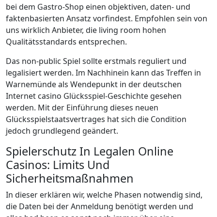
bei dem Gastro-Shop einen objektiven, daten- und
faktenbasierten Ansatz vorfindest. Empfohlen sein von
uns wirklich Anbieter, die living room hohen
Qualitätsstandards entsprechen.
Das non-public Spiel sollte erstmals reguliert und
legalisiert werden. Im Nachhinein kann das Treffen in
Warnemünde als Wendepunkt in der deutschen
Internet casino Glücksspiel-Geschichte gesehen
werden. Mit der Einführung dieses neuen
Glücksspielstaatsvertrages hat sich die Condition
jedoch grundlegend geändert.
Spielerschutz In Legalen Online
Casinos: Limits Und
Sicherheitsmaßnahmen
In dieser erklären wir, welche Phasen notwendig sind,
die Daten bei der Anmeldung benötigt werden und