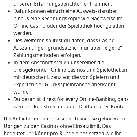
unseren Erfahrungsberichten entnehmen.
Dafür können einfach eine Ausweis- darüber
hinaus eine Rechnungskopie wie Nachweise im
Online Casino oder der Spielothek hochgeladen
werden.
Des Weiteren solltest du daten, dass Casino
Auszahlungen grundsätzlich nur über „eigene“
Zahlungsmethoden erfolgen.
In dem Abschnitt stellen unsereiner die
preisgekrönten Online Casinos und Spielotheken
mit deutscher Lizenz vor, die von Spielern und
Experten der Glücksspielbranche anerkannt
wurden.
Du bezahlst direkt for every Online-Banking, ganz
weniger Registrierung oder Drittanbieter-Konto.
Die Anbieter mit europäischer Franchise gehören im
Übrigen zu den Casinos ohne Einsatzlimit. Das
bedeutet, ihr könnt pro Runde eines setzen wie ihr