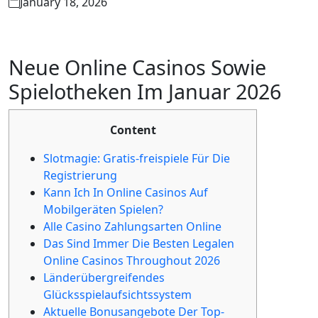
January 18, 2026
Neue Online Casinos Sowie
Spielotheken Im Januar 2026
Content
Slotmagie: Gratis-freispiele Für Die
Registrierung
Kann Ich In Online Casinos Auf
Mobilgeräten Spielen?
Alle Casino Zahlungsarten Online
Das Sind Immer Die Besten Legalen
Online Casinos Throughout 2026
Länderübergreifendes
Glücksspielaufsichtssystem
Aktuelle Bonusangebote Der Top-