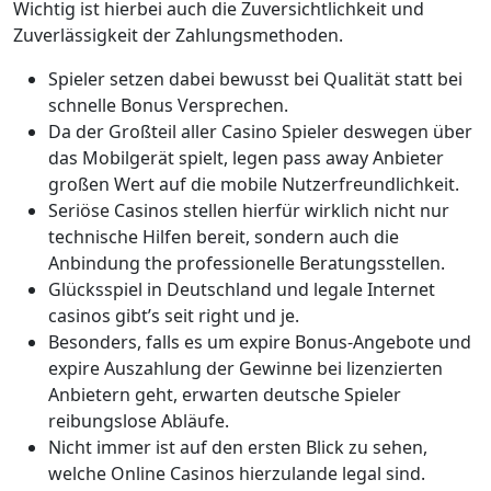
Wichtig ist hierbei auch die Zuversichtlichkeit und
Zuverlässigkeit der Zahlungsmethoden.
Spieler setzen dabei bewusst bei Qualität statt bei
schnelle Bonus Versprechen.
Da der Großteil aller Casino Spieler deswegen über
das Mobilgerät spielt, legen pass away Anbieter
großen Wert auf die mobile Nutzerfreundlichkeit.
Seriöse Casinos stellen hierfür wirklich nicht nur
technische Hilfen bereit, sondern auch die
Anbindung the professionelle Beratungsstellen.
Glücksspiel in Deutschland und legale Internet
casinos gibt’s seit right und je.
Besonders, falls es um expire Bonus-Angebote und
expire Auszahlung der Gewinne bei lizenzierten
Anbietern geht, erwarten deutsche Spieler
reibungslose Abläufe.
Nicht immer ist auf den ersten Blick zu sehen,
welche Online Casinos hierzulande legal sind.