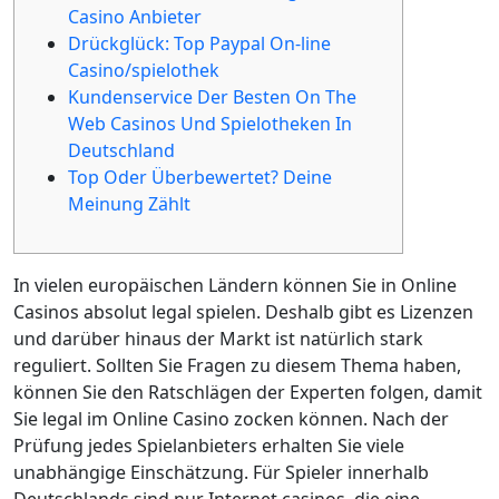
Casino Anbieter
Drückglück: Top Paypal On-line
Casino/spielothek
Kundenservice Der Besten On The
Web Casinos Und Spielotheken In
Deutschland
Top Oder Überbewertet? Deine
Meinung Zählt
In vielen europäischen Ländern können Sie in Online
Casinos absolut legal spielen. Deshalb gibt es Lizenzen
und darüber hinaus der Markt ist natürlich stark
reguliert. Sollten Sie Fragen zu diesem Thema haben,
können Sie den Ratschlägen der Experten folgen, damit
Sie legal im Online Casino zocken können. Nach der
Prüfung jedes Spielanbieters erhalten Sie viele
unabhängige Einschätzung. Für Spieler innerhalb
Deutschlands sind nur Internet casinos, die eine