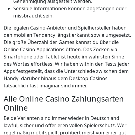
Genehmigung ausgestellt werden.
Sensible Informationen können abgefangen oder
missbraucht sein.
Die legalen Casino-Anbieter und Spielhersteller haben
den mobilen Tendency längst erkannt sowie umgesetzt.
Die große Überzahl der Games kannst du über die
Online Casino Applications öffnen. Das Zocken via
Smartphone oder Tablet ist heute im wahrsten Sinne
des Wortes effortless. Wir haben within den Tests jeder
Apps festgestellt, dass die Unterschiede zwischen dem
Handy- darüber hinaus dem Desktop-Casinos
tatsächlich fast imaginär sind immer.
Alle Online Casino Zahlungsarten
Online
Beide Varianten sind immer wieder in Deutschland
lawful, sicher und offerieren vollen Spielerschutz. Wer
regelmäßig mobil spielt, profitiert meist von einer gut