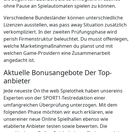
ohne Pause an Spielautomaten spielen zu können.
Verschiedene Bundesländer können unterschiedliche
Lizenzen ausstellen, was pass away Situation zusätzlich
verkompliziert. In der zweiten Prüfungsphase wird
perish Firmenstruktur beleuchtet. Du musst offenlegen,
welche Marketingmaßnahmen du planst und mit
welchen Game-Providern eine Zusammenarbeit
angedacht ist.
Aktuelle Bonusangebote Der Top-
anbieter
Jede neueste On the web Spielothek haben unsereins
Experten von der SPORT1-Testredaktion einer
umfangreichen Überprüfung unterzogen. Mit dem
folgenden Phase möchten wir euch erklären, wie
unsereiner neue Online Spielhallen ebenso wie
etablierte Anbieter testen sowie bewerten. Die