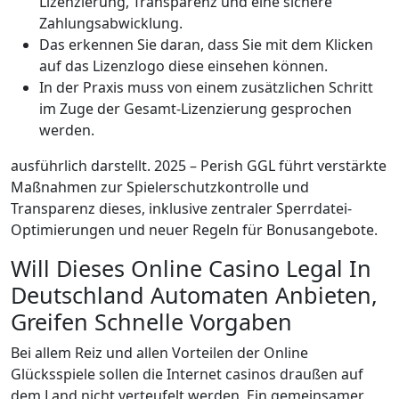
Lizenzierung, Transparenz und eine sichere
Zahlungsabwicklung.
Das erkennen Sie daran, dass Sie mit dem Klicken
auf das Lizenzlogo diese einsehen können.
In der Praxis muss von einem zusätzlichen Schritt
im Zuge der Gesamt-Lizenzierung gesprochen
werden.
ausführlich darstellt. 2025 – Perish GGL führt verstärkte
Maßnahmen zur Spielerschutzkontrolle und
Transparenz dieses, inklusive zentraler Sperrdatei-
Optimierungen und neuer Regeln für Bonusangebote.
Will Dieses Online Casino Legal In
Deutschland Automaten Anbieten,
Greifen Schnelle Vorgaben
Bei allem Reiz und allen Vorteilen der Online
Glücksspiele sollen die Internet casinos draußen auf
dem Land nicht verteufelt werden. Ein gemeinsamer