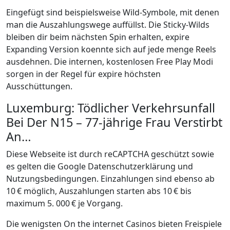
Eingefügt sind beispielsweise Wild-Symbole, mit denen
man die Auszahlungswege auffüllst. Die Sticky-Wilds
bleiben dir beim nächsten Spin erhalten, expire
Expanding Version koennte sich auf jede menge Reels
ausdehnen. Die internen, kostenlosen Free Play Modi
sorgen in der Regel für expire höchsten
Ausschüttungen.
Luxemburg: Tödlicher Verkehrsunfall
Bei Der N15 – 77-jährige Frau Verstirbt
An…
Diese Webseite ist durch reCAPTCHA geschützt sowie
es gelten die Google Datenschutzerklärung und
Nutzungsbedingungen. Einzahlungen sind ebenso ab
10 € möglich, Auszahlungen starten abs 10 € bis
maximum 5. 000 € je Vorgang.
Die wenigsten On the internet Casinos bieten Freispiele