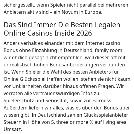
sichergestellt, wenn Spieler nicht parallel bei mehreren
Anbietern aktiv sind – ein Novum in Europa.
Das Sind Immer Die Besten Legalen
Online Casinos Inside 2026
Anders verhält es einander mit dem Internet casino
Bonus ohne Einzahlung in Deutschland, family room
wir ehrlich gesagt nicht empfehlen, weil dieser oft mit
unrealistisch hohen Bonusanforderungen verbunden
ist. Wenn Spieler die Wahl des besten Anbieters für
Online Glücksspiel treffen wollen, stehen sie nicht kaum
vor Unklarheiten darüber hinaus offenen Fragen. Wir
verraten alle vertrauenswürdigen Infos zu
Spielerschutz und Seriosität, sowie zur Fairness.
Außerdem liefern wir alles, was es über den Bonus über
wissen gibt. In Deutschland zahlen Glücksspielanbieter
Steuern in Höhe von 5, three or more % auf living area
Umsatz.