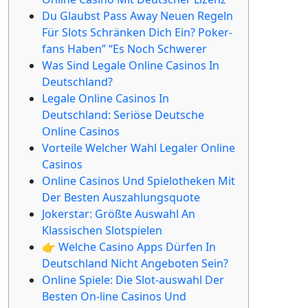
Du Glaubst Pass Away Neuen Regeln
Für Slots Schränken Dich Ein? Poker-
fans Haben” “Es Noch Schwerer
Was Sind Legale Online Casinos In
Deutschland?
Legale Online Casinos In
Deutschland: Seriöse Deutsche
Online Casinos
Vorteile Welcher Wahl Legaler Online
Casinos
Online Casinos Und Spielotheken Mit
Der Besten Auszahlungsquote
Jokerstar: Größte Auswahl An
Klassischen Slotspielen
👉 Welche Casino Apps Dürfen In
Deutschland Nicht Angeboten Sein?
Online Spiele: Die Slot-auswahl Der
Besten On-line Casinos Und