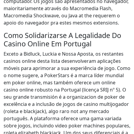
computador. Os jogos são apresentados no navegador,
maioritariamente através do Macromedia Flash,
Macromedia Shockwave, ou Java at the requerem o
apoio do navegador pra estes mesmos extensions.
Como Solidarizarse A Legalidade Do
Casino Online Em Portugal
Exceto a Bidluck, Luckia e Nossa Aposta, os restantes
casinos online desta lista desenvolveram aplicações
móveis para aprimorar a sua experiência de jogo. Como
o nome sugere, a PokerStars é a marca líder mundial
em poker online, mas também oferece um online
casino online robusto na Portugal (licença SRIJ nº 5). O
seu grande transmisión é a organizacion de poker de
excelência e a inclusão de jogos de casino multijogador
(roleta e blackjack), algo raro not any mercado
português. A plataforma oferece uma gama variada
sobre jogos, incluindo video poker machines populares,
roleta elizabeth blackjack. Um dos seus diferenciais é a