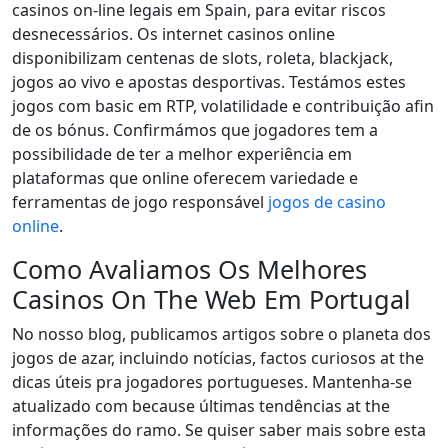
casinos on-line legais em Spain, para evitar riscos
desnecessários. Os internet casinos online
disponibilizam centenas de slots, roleta, blackjack,
jogos ao vivo e apostas desportivas. Testámos estes
jogos com basic em RTP, volatilidade e contribuição afin
de os bónus. Confirmámos que jogadores tem a
possibilidade de ter a melhor experiência em
plataformas que online oferecem variedade e
ferramentas de jogo responsável
jogos de casino
online
.
Como Avaliamos Os Melhores
Casinos On The Web Em Portugal
No nosso blog, publicamos artigos sobre o planeta dos
jogos de azar, incluindo notícias, factos curiosos at the
dicas úteis pra jogadores portugueses. Mantenha-se
atualizado com because últimas tendências at the
informações do ramo. Se quiser saber mais sobre esta