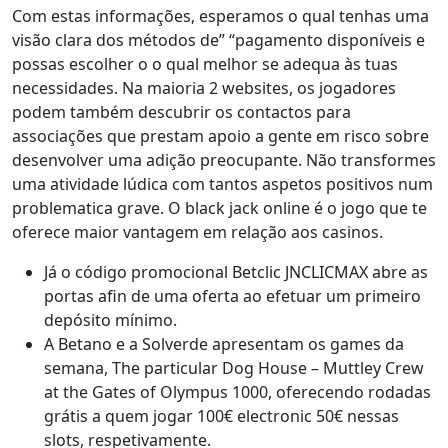
Com estas informações, esperamos o qual tenhas uma
visão clara dos métodos de” “pagamento disponíveis e
possas escolher o o qual melhor se adequa às tuas
necessidades. Na maioria 2 websites, os jogadores
podem também descubrir os contactos para
associações que prestam apoio a gente em risco sobre
desenvolver uma adição preocupante. Não transformes
uma atividade lúdica com tantos aspetos positivos num
problematica grave. O black jack online é o jogo que te
oferece maior vantagem em relação aos casinos.
Já o código promocional Betclic JNCLICMAX abre as
portas afin de uma oferta ao efetuar um primeiro
depósito mínimo.
A Betano e a Solverde apresentam os games da
semana, The particular Dog House – Muttley Crew
at the Gates of Olympus 1000, oferecendo rodadas
grátis a quem jogar 100€ electronic 50€ nessas
slots, respetivamente.