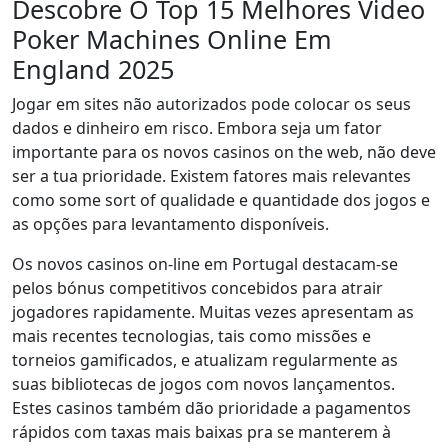
Descobre O Top 15 Melhores Video
Poker Machines Online Em
England 2025
Jogar em sites não autorizados pode colocar os seus
dados e dinheiro em risco. Embora seja um fator
importante para os novos casinos on the web, não deve
ser a tua prioridade. Existem fatores mais relevantes
como some sort of qualidade e quantidade dos jogos e
as opções para levantamento disponíveis.
Os novos casinos on-line em Portugal destacam-se
pelos bónus competitivos concebidos para atrair
jogadores rapidamente. Muitas vezes apresentam as
mais recentes tecnologias, tais como missões e
torneios gamificados, e atualizam regularmente as
suas bibliotecas de jogos com novos lançamentos.
Estes casinos também dão prioridade a pagamentos
rápidos com taxas mais baixas pra se manterem à