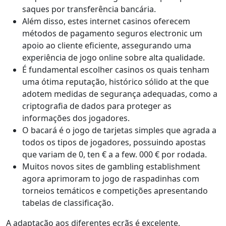
saques por transferência bancária.
Além disso, estes internet casinos oferecem
métodos de pagamento seguros electronic um
apoio ao cliente eficiente, assegurando uma
experiência de jogo online sobre alta qualidade.
É fundamental escolher casinos os quais tenham
uma ótima reputação, histórico sólido at the que
adotem medidas de segurança adequadas, como a
criptografia de dados para proteger as
informações dos jogadores.
O bacará é o jogo de tarjetas simples que agrada a
todos os tipos de jogadores, possuindo apostas
que variam de 0, ten € a a few. 000 € por rodada.
Muitos novos sites de gambling establishment
agora aprimoram to jogo de raspadinhas com
torneios temáticos e competições apresentando
tabelas de classificação.
A adaptação aos diferentes ecrãs é excelente,