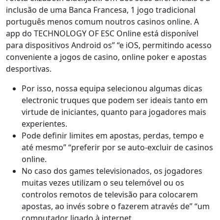
inclusão de uma Banca Francesa, 1 jogo tradicional
português menos comum noutros casinos online. A
app do TECHNOLOGY OF ESC Online está disponível
para dispositivos Android os” “e iOS, permitindo acesso
conveniente a jogos de casino, online poker e apostas
desportivas.
Por isso, nossa equipa selecionou algumas dicas
electronic truques que podem ser ideais tanto em
virtude de iniciantes, quanto para jogadores mais
experientes.
Pode definir limites em apostas, perdas, tempo e
até mesmo” “preferir por se auto-excluir de casinos
online.
No caso dos games televisionados, os jogadores
muitas vezes utilizam o seu telemóvel ou os
controlos remotos de televisão para colocarem
apostas, ao invés sobre o fazerem através de” “um
computador ligado à internet.