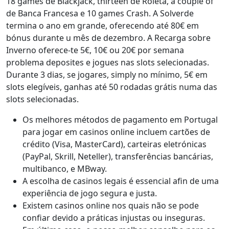
18 games de Blackjack, thirteen de Roleta, a couple of
de Banca Francesa e 10 games Crash. A Solverde
termina o ano em grande, oferecendo até 80€ em
bónus durante u mês de dezembro. A Recarga sobre
Inverno oferece-te 5€, 10€ ou 20€ por semana
problema deposites e jogues nas slots selecionadas.
Durante 3 dias, se jogares, simply no mínimo, 5€ em
slots elegíveis, ganhas até 50 rodadas grátis numa das
slots selecionadas.
Os melhores métodos de pagamento em Portugal
para jogar em casinos online incluem cartões de
crédito (Visa, MasterCard), carteiras eletrónicas
(PayPal, Skrill, Neteller), transferências bancárias,
multibanco, e MBway.
A escolha de casinos legais é essencial afin de uma
experiência de jogo segura e justa.
Existem casinos online nos quais não se pode
confiar devido a práticas injustas ou inseguras.