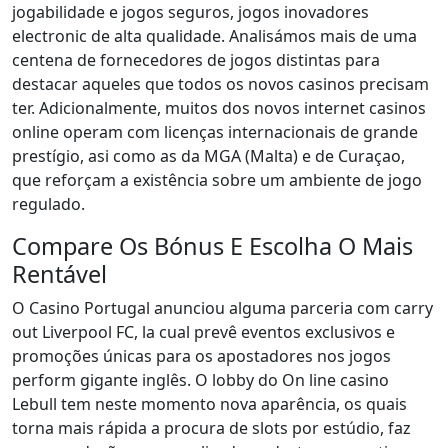
jogabilidade e jogos seguros, jogos inovadores
electronic de alta qualidade. Analisámos mais de uma
centena de fornecedores de jogos distintas para
destacar aqueles que todos os novos casinos precisam
ter. Adicionalmente, muitos dos novos internet casinos
online operam com licenças internacionais de grande
prestígio, asi como as da MGA (Malta) e de Curaçao,
que reforçam a existência sobre um ambiente de jogo
regulado.
Compare Os Bónus E Escolha O Mais
Rentável
O Casino Portugal anunciou alguma parceria com carry
out Liverpool FC, la cual prevê eventos exclusivos e
promoções únicas para os apostadores nos jogos
perform gigante inglês. O lobby do On line casino
Lebull tem neste momento nova aparência, os quais
torna mais rápida a procura de slots por estúdio, faz