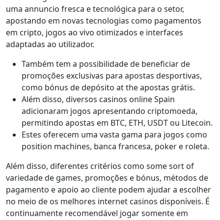
uma annuncio fresca e tecnológica para o setor,
apostando em novas tecnologias como pagamentos
em cripto, jogos ao vivo otimizados e interfaces
adaptadas ao utilizador.
Também tem a possibilidade de beneficiar de
promoções exclusivas para apostas desportivas,
como bónus de depósito at the apostas grátis.
Além disso, diversos casinos online Spain
adicionaram jogos apresentando criptomoeda,
permitindo apostas em BTC, ETH, USDT ou Litecoin.
Estes oferecem uma vasta gama para jogos como
position machines, banca francesa, poker e roleta.
Além disso, diferentes critérios como some sort of
variedade de games, promoções e bónus, métodos de
pagamento e apoio ao cliente podem ajudar a escolher
no meio de os melhores internet casinos disponíveis. É
continuamente recomendável jogar somente em