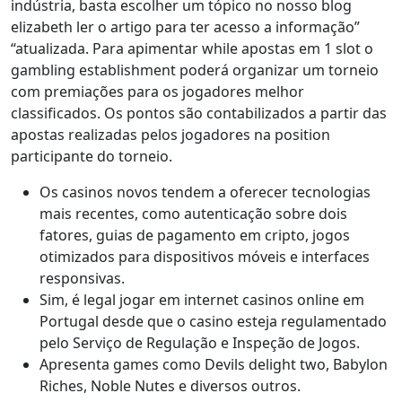
indústria, basta escolher um tópico no nosso blog
elizabeth ler o artigo para ter acesso a informação”
“atualizada. Para apimentar while apostas em 1 slot o
gambling establishment poderá organizar um torneio
com premiações para os jogadores melhor
classificados. Os pontos são contabilizados a partir das
apostas realizadas pelos jogadores na position
participante do torneio.
Os casinos novos tendem a oferecer tecnologias
mais recentes, como autenticação sobre dois
fatores, guias de pagamento em cripto, jogos
otimizados para dispositivos móveis e interfaces
responsivas.
Sim, é legal jogar em internet casinos online em
Portugal desde que o casino esteja regulamentado
pelo Serviço de Regulação e Inspeção de Jogos.
Apresenta games como Devils delight two, Babylon
Riches, Noble Nutes e diversos outros.