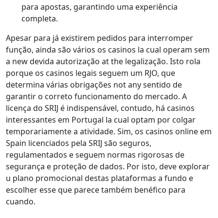
para apostas, garantindo uma experiência
completa.
Apesar para já existirem pedidos para interromper
função, ainda são vários os casinos la cual operam sem
a new devida autorização at the legalização. Isto rola
porque os casinos legais seguem um RJO, que
determina várias obrigações not any sentido de
garantir o correto funcionamento do mercado. A
licença do SRIJ é indispensável, contudo, há casinos
interessantes em Portugal la cual optam por colgar
temporariamente a atividade. Sim, os casinos online em
Spain licenciados pela SRIJ são seguros,
regulamentados e seguem normas rigorosas de
segurança e proteção de dados. Por isto, deve explorar
u plano promocional destas plataformas a fundo e
escolher esse que parece também benéfico para
cuando.