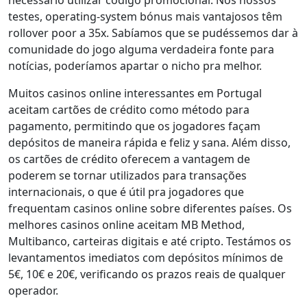
testes, operating-system bónus mais vantajosos têm
rollover poor a 35x. Sabíamos que se pudéssemos dar à
comunidade do jogo alguma verdadeira fonte para
notícias, poderíamos apartar o nicho pra melhor.
Muitos casinos online interessantes em Portugal
aceitam cartões de crédito como método para
pagamento, permitindo que os jogadores façam
depósitos de maneira rápida e feliz y sana. Além disso,
os cartões de crédito oferecem a vantagem de
poderem se tornar utilizados para transações
internacionais, o que é útil pra jogadores que
frequentam casinos online sobre diferentes países. Os
melhores casinos online aceitam MB Method,
Multibanco, carteiras digitais e até cripto. Testámos os
levantamentos imediatos com depósitos mínimos de
5€, 10€ e 20€, verificando os prazos reais de qualquer
operador.