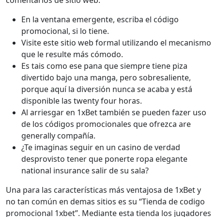
En la ventana emergente, escriba el código
promocional, si lo tiene.
Visite este sitio web formal utilizando el mecanismo
que le resulte más cómodo.
Es tais como ese pana que siempre tiene piza
divertido bajo una manga, pero sobresaliente,
porque aquí la diversión nunca se acaba y está
disponible las twenty four horas.
Al arriesgar en 1xBet también se pueden fazer uso
de los códigos promocionales que ofrezca are
generally compañía.
¿Te imaginas seguir en un casino de verdad
desprovisto tener que ponerte ropa elegante
national insurance salir de su sala?
Una para las características más ventajosa de 1xBet y
no tan común en demas sitios es su “Tienda de codigo
promocional 1xbet”. Mediante esta tienda los jugadores