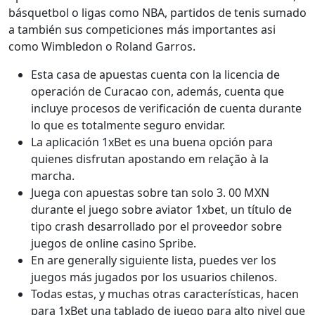
básquetbol o ligas como NBA, partidos de tenis sumado
a también sus competiciones más importantes asi
como Wimbledon o Roland Garros.
Esta casa de apuestas cuenta con la licencia de
operación de Curacao con, además, cuenta que
incluye procesos de verificación de cuenta durante
lo que es totalmente seguro envidar.
La aplicación 1xBet es una buena opción para
quienes disfrutan apostando em relação à la
marcha.
Juega con apuestas sobre tan solo 3. 00 MXN
durante el juego sobre aviator 1xbet, un título de
tipo crash desarrollado por el proveedor sobre
juegos de online casino Spribe.
En are generally siguiente lista, puedes ver los
juegos más jugados por los usuarios chilenos.
Todas estas, y muchas otras características, hacen
para 1xBet una tablado de juego para alto nivel que