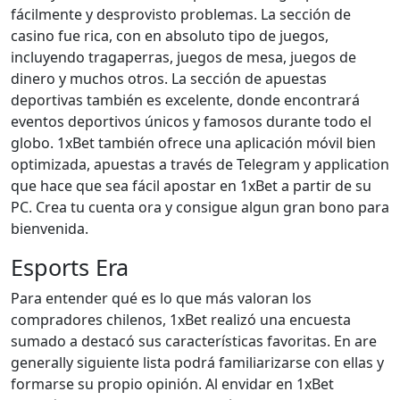
fácilmente y desprovisto problemas. La sección de
casino fue rica, con en absoluto tipo de juegos,
incluyendo tragaperras, juegos de mesa, juegos de
dinero y muchos otros. La sección de apuestas
deportivas también es excelente, donde encontrará
eventos deportivos únicos y famosos durante todo el
globo. 1xBet también ofrece una aplicación móvil bien
optimizada, apuestas a través de Telegram y application
que hace que sea fácil apostar en 1xBet a partir de su
PC. Crea tu cuenta ora y consigue algun gran bono para
bienvenida.
Esports Era
Para entender qué es lo que más valoran los
compradores chilenos, 1xBet realizó una encuesta
sumado a destacó sus características favoritas. En are
generally siguiente lista podrá familiarizarse con ellas y
formarse su propio opinión. Al envidar en 1xBet