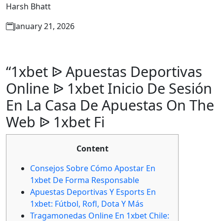
Harsh Bhatt
January 21, 2026
“1xbet ᐉ Apuestas Deportivas
Online ᐉ 1xbet Inicio De Sesión
En La Casa De Apuestas On The
Web ᐉ 1xbet Fi
Content
Consejos Sobre Cómo Apostar En
1xbet De Forma Responsable
Apuestas Deportivas Y Esports En
1xbet: Fútbol, Rofl, Dota Y Más
Tragamonedas Online En 1xbet Chile: