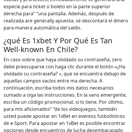
especie para ticket o boleto en la parte superior
derecha para” “una pantalla. Además, después de
realizada are generally apuesta, se descontará el dinero
para manera automática del saldo.
¿qué Es 1xbet Y Por Qué Es Tan
Well-known En Chile?
En caso sobre que haya olvidado su contraseña, zero
debe preocuparse con haga clic durante el botón «¿Ha
olvidado su contraseña? », que se encuentra debajo de
aquellas campos vacíos entre ma derecha. A
continuación, escriba todos mis datos necesarios
sumado a siga las instrucciones. En la vano emergente,
escriba un código promocional, si lo tiene. Por último,
para mis aficionados” “de los videojuegos, también
usted puede apostar en 1xBet en eventos futbolísticos
de e-Sport. Para apostar en 1xBet es posible encontrar
opciones desde encuentros de lucha desembarazado,