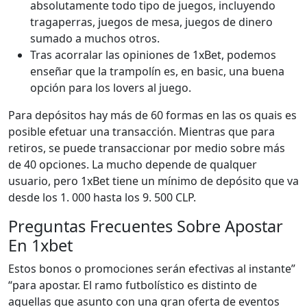
absolutamente todo tipo de juegos, incluyendo
tragaperras, juegos de mesa, juegos de dinero
sumado a muchos otros.
Tras acorralar las opiniones de 1xBet, podemos
enseñar que la trampolín es, en basic, una buena
opción para los lovers al juego.
Para depósitos hay más de 60 formas en las os quais es
posible efetuar una transacción. Mientras que para
retiros, se puede transaccionar por medio sobre más
de 40 opciones. La mucho depende de qualquer
usuario, pero 1xBet tiene un mínimo de depósito que va
desde los 1. 000 hasta los 9. 500 CLP.
Preguntas Frecuentes Sobre Apostar
En 1xbet
Estos bonos o promociones serán efectivas al instante”
“para apostar. El ramo futbolístico es distinto de
aquellas que asunto con una gran oferta de eventos