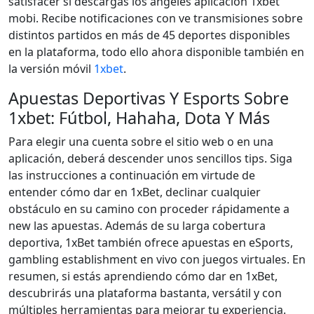
satisfacer si descargas los angeles aplicación 1xbet
mobi. Recibe notificaciones con ve transmisiones sobre
distintos partidos en más de 45 deportes disponibles
en la plataforma, todo ello ahora disponible también en
la versión móvil
1xbet
.
Apuestas Deportivas Y Esports Sobre
1xbet: Fútbol, Hahaha, Dota Y Más
Para elegir una cuenta sobre el sitio web o en una
aplicación, deberá descender unos sencillos tips. Siga
las instrucciones a continuación em virtude de
entender cómo dar en 1xBet, declinar cualquier
obstáculo en su camino con proceder rápidamente a
new las apuestas. Además de su larga cobertura
deportiva, 1xBet también ofrece apuestas en eSports,
gambling establishment en vivo con juegos virtuales. En
resumen, si estás aprendiendo cómo dar en 1xBet,
descubrirás una plataforma bastanta, versátil y con
múltiples herramientas para mejorar tu experiencia.