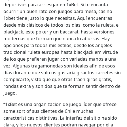
deportivos para arriesgar en 1xBet. Si te encanta
ocurrir un buen rato con juegos para mesa, casino
1xbet tiene justo lo que necesitas. Aquí encuentras
desde mis clásicos de todos los dias, como la ruleta, el
blackjack, este póker y un baccarat, hasta versiones
modernas que forman que nunca lo aburras. Hay
opciones para todos mis estilos, desde los angeles
tradicional ruleta europea hasta blackjack em virtude
de los que prefieren jugar con variadas manos a una
vez. Algunas tragamonedas son ideales afin de esos
días durante que solo os gustaria girar los carretes sin
complicarte, visto que que otras traen giros gratis,
rondas extra y sonidos que te forman sentir dentro de
juego.
“1xBet es una organizacion de juego líder que ofrece
some sort of sus clientes de Chile muchas
características distintivas. La interfaz del sitio ha sido
clara, y los nuevos clientes podran navegar por ella