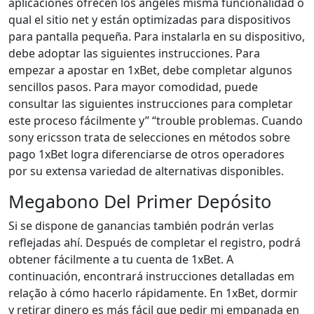
aplicaciones ofrecen los angeles misma funcionalidad o
qual el sitio net y están optimizadas para dispositivos
para pantalla pequeña. Para instalarla en su dispositivo,
debe adoptar las siguientes instrucciones. Para
empezar a apostar en 1xBet, debe completar algunos
sencillos pasos. Para mayor comodidad, puede
consultar las siguientes instrucciones para completar
este proceso fácilmente y” “trouble problemas. Cuando
sony ericsson trata de selecciones en métodos sobre
pago 1xBet logra diferenciarse de otros operadores
por su extensa variedad de alternativas disponibles.
Megabono Del Primer Depósito
Si se dispone de ganancias también podrán verlas
reflejadas ahí. Después de completar el registro, podrá
obtener fácilmente a tu cuenta de 1xBet. A
continuación, encontrará instrucciones detalladas em
relação à cómo hacerlo rápidamente. En 1xBet, dormir
y retirar dinero es más fácil que pedir mi empanada en