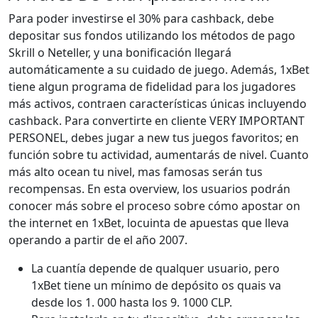
Para poder investirse el 30% para cashback, debe
depositar sus fondos utilizando los métodos de pago
Skrill o Neteller, y una bonificación llegará
automáticamente a su cuidado de juego. Además, 1xBet
tiene algun programa de fidelidad para los jugadores
más activos, contraen características únicas incluyendo
cashback. Para convertirte en cliente VERY IMPORTANT
PERSONEL, debes jugar a new tus juegos favoritos; en
función sobre tu actividad, aumentarás de nivel. Cuanto
más alto ocean tu nivel, mas famosas serán tus
recompensas. En esta overview, los usuarios podrán
conocer más sobre el proceso sobre cómo apostar on
the internet en 1xBet, locuinta de apuestas que lleva
operando a partir de el año 2007.
La cuantía depende de qualquer usuario, pero
1xBet tiene un mínimo de depósito os quais va
desde los 1. 000 hasta los 9. 1000 CLP.