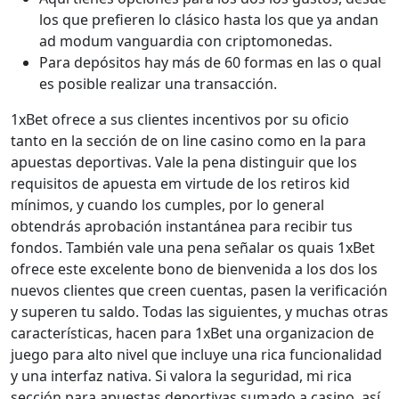
los que prefieren lo clásico hasta los que ya andan
ad modum vanguardia con criptomonedas.
Para depósitos hay más de 60 formas en las o qual
es posible realizar una transacción.
1xBet ofrece a sus clientes incentivos por su oficio
tanto en la sección de on line casino como en la para
apuestas deportivas. Vale la pena distinguir que los
requisitos de apuesta em virtude de los retiros kid
mínimos, y cuando los cumples, por lo general
obtendrás aprobación instantánea para recibir tus
fondos. También vale una pena señalar os quais 1xBet
ofrece este excelente bono de bienvenida a los dos los
nuevos clientes que creen cuentas, pasen la verificación
y superen tu saldo. Todas las siguientes, y muchas otras
características, hacen para 1xBet una organizacion de
juego para alto nivel que incluye una rica funcionalidad
y una interfaz nativa. Si valora la seguridad, mi rica
sección para apuestas deportivas sumado a casino, así