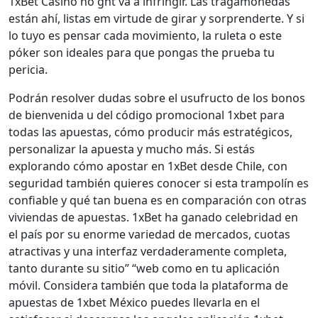
1xBet Casino no ght va a infringir. Las tragamonedas
están ahí, listas em virtude de girar y sorprenderte. Y si
lo tuyo es pensar cada movimiento, la ruleta o este
póker son ideales para que pongas the prueba tu
pericia.
Podrán resolver dudas sobre el usufructo de los bonos
de bienvenida u del código promocional 1xbet para
todas las apuestas, cómo producir más estratégicos,
personalizar la apuesta y mucho más. Si estás
explorando cómo apostar en 1xBet desde Chile, con
seguridad también quieres conocer si esta trampolín es
confiable y qué tan buena es en comparación con otras
viviendas de apuestas. 1xBet ha ganado celebridad en
el país por su enorme variedad de mercados, cuotas
atractivas y una interfaz verdaderamente completa,
tanto durante su sitio” “web como en tu aplicación
móvil. Considera también que toda la plataforma de
apuestas de 1xbet México puedes llevarla en el