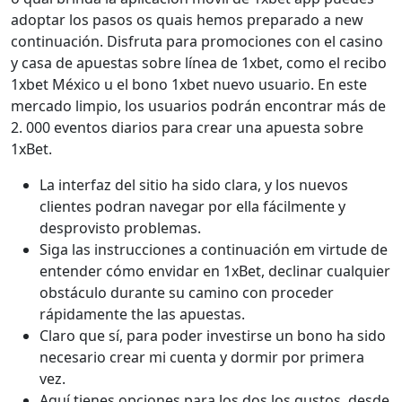
adoptar los pasos os quais hemos preparado a new
continuación. Disfruta para promociones con el casino
y casa de apuestas sobre línea de 1xbet, como el recibo
1xbet México u el bono 1xbet nuevo usuario. En este
mercado limpio, los usuarios podrán encontrar más de
2. 000 eventos diarios para crear una apuesta sobre
1xBet.
La interfaz del sitio ha sido clara, y los nuevos
clientes podran navegar por ella fácilmente y
desprovisto problemas.
Siga las instrucciones a continuación em virtude de
entender cómo envidar en 1xBet, declinar cualquier
obstáculo durante su camino con proceder
rápidamente the las apuestas.
Claro que sí, para poder investirse un bono ha sido
necesario crear mi cuenta y dormir por primera
vez.
Aquí tienes opciones para los dos los gustos, desde