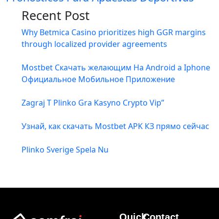
Recent Post
Why Betmica Casino prioritizes high GGR margins
through localized provider agreements
Mostbet Скачать желающим На Android а Iphone
Официальное Мобильное Приложение
Zagraj T Plinko Gra Kasyno Crypto Vip”
Узнай, как скачать Mostbet APK КЗ прямо сейчас
Plinko Sverige Spela Nu
Quick
Contact