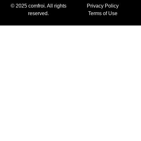
© 2025 comfroi. All rights
Privacy Policy
reserved.
Terms of Use