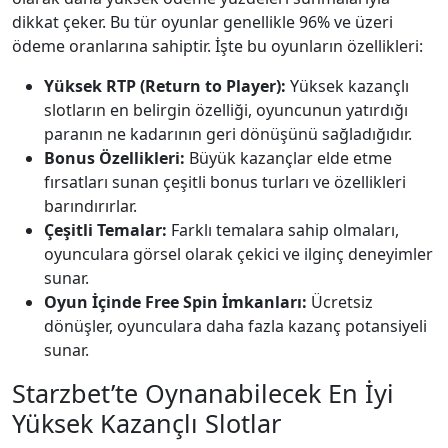
dikkat çeker. Bu tür oyunlar genellikle 96% ve üzeri
ödeme oranlarına sahiptir. İşte bu oyunların özellikleri:
Yüksek RTP (Return to Player):
Yüksek kazançlı
slotların en belirgin özelliği, oyuncunun yatırdığı
paranın ne kadarının geri dönüşünü sağladığıdır.
Bonus Özellikleri:
Büyük kazançlar elde etme
fırsatları sunan çeşitli bonus turları ve özellikleri
barındırırlar.
Çeşitli Temalar:
Farklı temalara sahip olmaları,
oyunculara görsel olarak çekici ve ilginç deneyimler
sunar.
Oyun İçinde Free Spin İmkanları:
Ücretsiz
dönüşler, oyunculara daha fazla kazanç potansiyeli
sunar.
Starzbet’te Oynanabilecek En İyi
Yüksek Kazançlı Slotlar