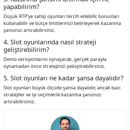
yapabilirim?
Düşük RTP’ye sahip oyunları tercih edebilir, bonusları
kullanabilir ve bütçe limitlerinizi belirleyerek kazanma
şansınızı artırabilirsiniz.
4. Slot oyunlarında nasıl strateji
geliştirebilirim?
Demo versiyonlarını oynayarak, gerçek parayla
oynamadan önce stratejinizi pekiştirebilirsiniz.
5. Slot oyunları ne kadar şansa dayalıdır?
Slot oyunları büyük ölçüde şansa dayalıdır, ancak bazı
stratejiler ve iyi seçimlerle kazanma şansınızı
artırabilirsiniz.