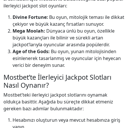
ilerleyici jackpot slot oyunları:
Divine Fortune:
Bu oyun, mitolojik teması ile dikkat
çekiyor ve büyük kazanç fırsatları sunuyor.
Mega Moolah:
Dünyaca ünlü bu oyun, özellikle
büyük kazançları ile bilinir ve sürekli artan
jackpot’larıyla oyuncular arasında popülerdir.
Age of the Gods:
Bu oyun, yunan mitolojisinden
esinlenerek tasarlanmış ve oyuncular için heyecan
verici bir deneyim sunar.
Mostbet’te İlerleyici Jackpot Slotları
Nasıl Oynanır?
Mostbet’teki ilerleyici jackpot slotlarını oynamak
oldukça basittir. Aşağıda bu süreçte dikkat etmeniz
gereken bazı adımlar bulunmaktadır:
Hesabınızı oluşturun veya mevcut hesabınıza giriş
yapın.