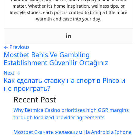
matter. Whether it’s home inspiration, wellness tips, or
lifestyle stories, each post is crafted to bring a little more
warmth and ease into your day.
←
Previous
Mostbet Bahis Ve Gambling
Establishment Güvenilir Ortağınız
Next
→
Как сделать ставку на спорт в Pinco и
не проиграть?
Recent Post
Why Betmica Casino prioritizes high GGR margins
through localized provider agreements
Mostbet Скачать желающим На Android а Iphone