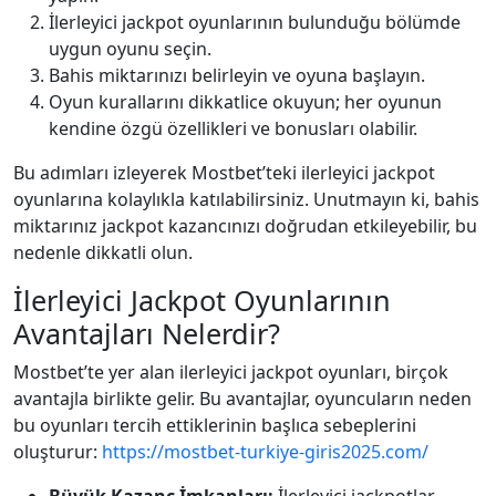
İlerleyici jackpot oyunlarının bulunduğu bölümde
uygun oyunu seçin.
Bahis miktarınızı belirleyin ve oyuna başlayın.
Oyun kurallarını dikkatlice okuyun; her oyunun
kendine özgü özellikleri ve bonusları olabilir.
Bu adımları izleyerek Mostbet’teki ilerleyici jackpot
oyunlarına kolaylıkla katılabilirsiniz. Unutmayın ki, bahis
miktarınız jackpot kazancınızı doğrudan etkileyebilir, bu
nedenle dikkatli olun.
İlerleyici Jackpot Oyunlarının
Avantajları Nelerdir?
Mostbet’te yer alan ilerleyici jackpot oyunları, birçok
avantajla birlikte gelir. Bu avantajlar, oyuncuların neden
bu oyunları tercih ettiklerinin başlıca sebeplerini
oluşturur:
https://mostbet-turkiye-giris2025.com/
Büyük Kazanç İmkanları:
İlerleyici jackpotlar,