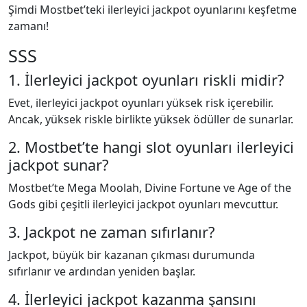
Şimdi Mostbet’teki ilerleyici jackpot oyunlarını keşfetme
zamanı!
SSS
1. İlerleyici jackpot oyunları riskli midir?
Evet, ilerleyici jackpot oyunları yüksek risk içerebilir.
Ancak, yüksek riskle birlikte yüksek ödüller de sunarlar.
2. Mostbet’te hangi slot oyunları ilerleyici
jackpot sunar?
Mostbet’te Mega Moolah, Divine Fortune ve Age of the
Gods gibi çeşitli ilerleyici jackpot oyunları mevcuttur.
3. Jackpot ne zaman sıfırlanır?
Jackpot, büyük bir kazanan çıkması durumunda
sıfırlanır ve ardından yeniden başlar.
4. İlerleyici jackpot kazanma şansını