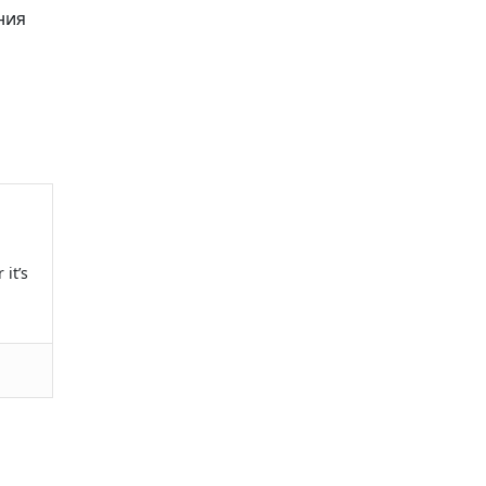
ния
it’s