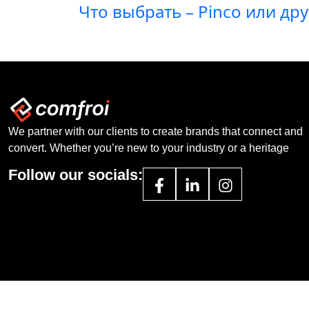
Что выбрать – Pinco или др
We partner with our clients to create brands that connect and
convert. Whether you’re new to your industry or a heritage
Follow our socials:
© 2025 comfroi. All rights reserved.