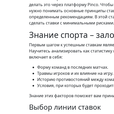
делать это через платформу Pinco. Чтобы
нужно понимать основные принципы став
определенным рекомендациям. В этой ст
сделать ставки с минимальными рисками
Знание спорта – зало
Первым шагом к успешным ставкам являе
Научитесь анализировать как статистику 
включает в себя:
Форму команд в последних матчах.
Травмы игроков и их влияние на игру.
Историю противостояний между ком
Условия, при которых будет проходить
Знание этих факторов поможет вам прин
Выбор линии ставок