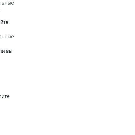
ельные
:
айте
ельные
ли вы
лите