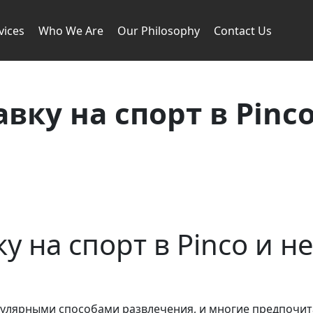
vices
Who We Are
Our Philosophy
Contact Us
авку на спорт в Pinc
у на спорт в Pinco и н
опулярными способами развлечения, и многие предпочи