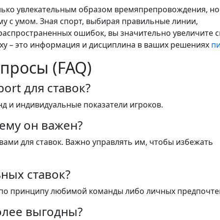
только увлекательным образом времяпрепровождения, но
му с умом. Зная спорт, выбирая правильные линии,
 распространенных ошибок, вы значительно увеличите 
пеху – это информация и дисциплина в ваших решениях
п
просы (FAQ)
ort для ставок?
нд и индивидуальные показатели игроков.
чему он важен?
вами для ставок. Важно управлять им, чтобы избежать
ьных ставок?
не по принципу любимой команды либо личных предпочте
более выгодны?