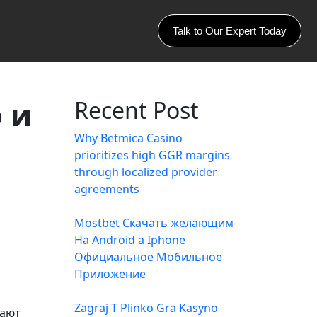
Talk to Our Expert Today
o и
Recent Post
Why Betmica Casino
prioritizes high GGR margins
through localized provider
agreements
Mostbet Скачать желающим
е
На Android а Iphone
Официальное Мобильное
Приложение
Zagraj T Plinko Gra Kasyno
тают