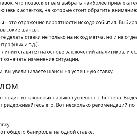
тавок, что позволяет вам выбрать наиболее привлекат
лючевых аспектов, на которые стоит обратить внимание
 – это отражение вероятности исхода события. Выбир
 высокие шансы.
те делать ставки не только на исход матча, но и на отд
трафных и т.д.).
 линии ставятся на основе заключений аналитиков, и ес
ет означать изменение ситуации.
, вы увеличиваете шансы на успешную ставку.
ллом
то один из ключевых навыков успешного беттера. Выде
 придерживайтесь его. Вот несколько рекомендаций по
авку.
 от общего банкролла на одной ставке.