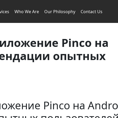
vices
Who We Are
Our Philosophy
Contact Us
риложение Pinco на
мендации опытных
й
ожение Pinco на Andro
пытных пользователе