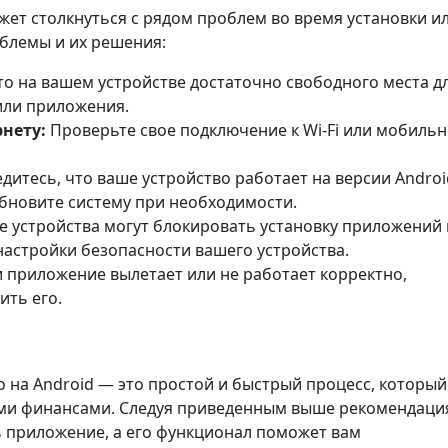
жет столкнуться с рядом проблем во время установки и
блемы и их решения:
то на вашем устройстве достаточно свободного места д
или приложения.
нету:
Проверьте свое подключение к Wi-Fi или мобиль
дитесь, что ваше устройство работает на версии Androi
бновите систему при необходимости.
 устройства могут блокировать установку приложений 
настройки безопасности вашего устройства.
 приложение вылетает или не работает корректно,
ить его.
o на Android — это простой и быстрый процесс, который
ми финансами. Следуя приведенным выше рекомендаци
ь приложение, а его функционал поможет вам