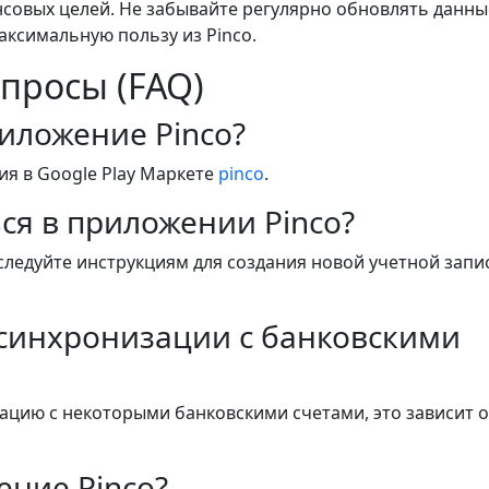
совых целей. Не забывайте регулярно обновлять данны
аксимальную пользу из Pinco.
просы (FAQ)
риложение Pinco?
ия в Google Play Маркете
pinco
.
ься в приложении Pinco?
следуйте инструкциям для создания новой учетной запи
 синхронизации с банковскими
цию с некоторыми банковскими счетами, это зависит о
ение Pinco?