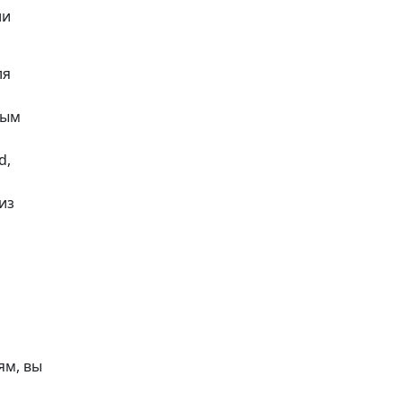
ли
ля
ным
d,
из
ям, вы