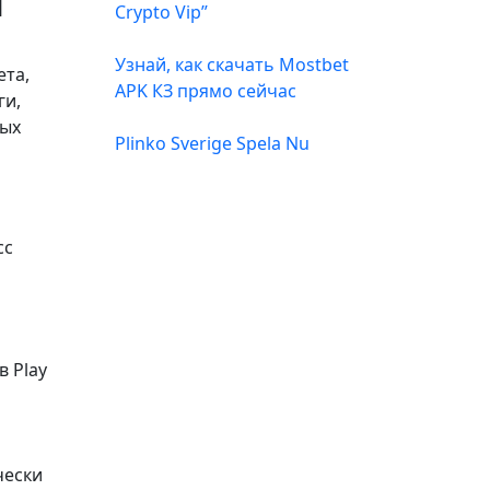
Crypto Vip”
Узнай, как скачать Mostbet
ета,
APK КЗ прямо сейчас
ги,
ных
Plinko Sverige Spela Nu
сс
в Play
чески