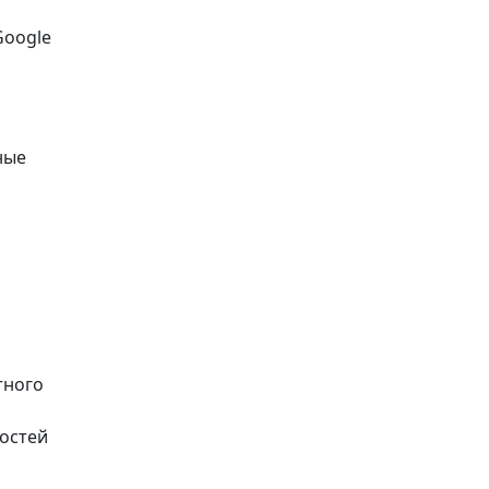
Google
ные
тного
остей