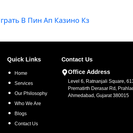
грать В Пин Ап Казино Кз
Quick Links
Contact Us
Office Address
Home
Level 6, Ratnanjali Square, 61
Services
Prernatirth Derasar Rd, Prahla
Our Philosophy
Ahmedabad, Gujarat 380015
Who We Are
Blogs
Contact Us