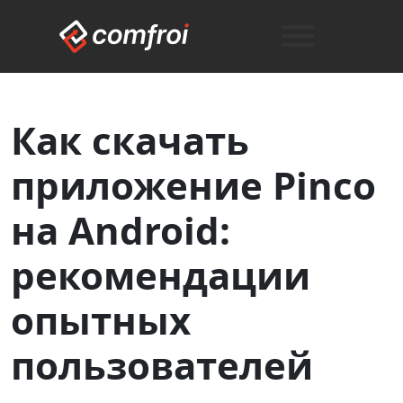
Как скачать
приложение Pinco
на Android:
рекомендации
опытных
пользователей