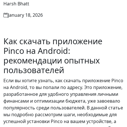
Harsh Bhatt
January 18, 2026
Как скачать приложение
Pinco на Android:
рекомендации опытных
пользователей
Если вы хотите узнать, как скачать приложение Pinco
на Android, то вы попали по адресу. Это приложение,
разработанное для удобного управления личными
финансами и оптимизации бюджета, уже завоевало
популярность среди пользователей. В данной статье
мы подробно рассмотрим шаги, необходимые для
успешной установки Pinco на вашем устройстве, а