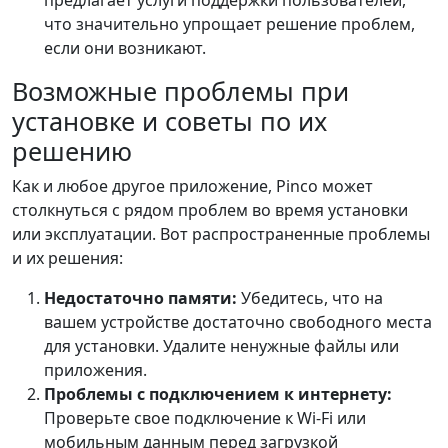
что значительно упрощает решение проблем,
если они возникают.
Возможные проблемы при
установке и советы по их
решению
Как и любое другое приложение, Pinco может
столкнуться с рядом проблем во время установки
или эксплуатации. Вот распространенные проблемы
и их решения:
Недостаточно памяти:
Убедитесь, что на
вашем устройстве достаточно свободного места
для установки. Удалите ненужные файлы или
приложения.
Проблемы с подключением к интернету:
Проверьте свое подключение к Wi-Fi или
мобильным данным перед загрузкой