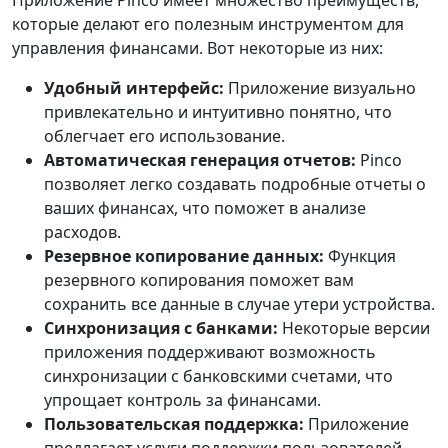
которые делают его полезным инструментом для
управления финансами. Вот некоторые из них:
Удобный интерфейс:
Приложение визуально
привлекательно и интуитивно понятно, что
облегчает его использование.
Автоматическая генерация отчетов:
Pinco
позволяет легко создавать подробные отчеты о
ваших финансах, что поможет в анализе
расходов.
Резервное копирование данных:
Функция
резервного копирования поможет вам
сохранить все данные в случае утери устройства.
Синхронизация с банками:
Некоторые версии
приложения поддерживают возможность
синхронизации с банковскими счетами, что
упрощает контроль за финансами.
Пользовательская поддержка:
Приложение
предлагает услуги поддержки пользователей,