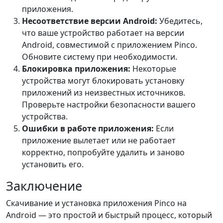
приложения.
Несоответствие версии Android:
Убедитесь,
что ваше устройство работает на версии
Android, совместимой с приложением Pinco.
Обновите систему при необходимости.
Блокировка приложения:
Некоторые
устройства могут блокировать установку
приложений из неизвестных источников.
Проверьте настройки безопасности вашего
устройства.
Ошибки в работе приложения:
Если
приложение вылетает или не работает
корректно, попробуйте удалить и заново
установить его.
Заключение
Скачивание и установка приложения Pinco на
Android — это простой и быстрый процесс, который