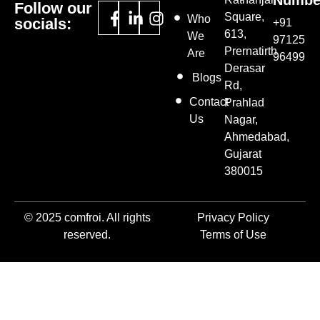
Numbe
Follow our
Square,
Who
socials:
+91
613,
We
97125
Prernatirth
Are
96499
Derasar
Blogs
Rd,
Contact
Prahlad
Us
Nagar,
Ahmedabad,
Gujarat
380015
© 2025 comfroi. All rights
Privacy Policy
reserved.
Terms of Use