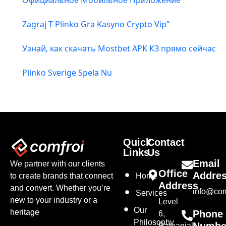
Официальное Мобильное Приложение
Zagraj T Plinko Gra Kasyno Crypto Vip”
Узнай, как скачать Mostbet APK КЗ прямо сейчас
Plinko Sverige Spela Nu
Quick
Contact
Links
Us
Email
We partner with our clients
Office
Addre
to create brands that connect
Home
Address
and convert. Whether you’re
info@com
Services
new to your industry or a
Level
Our
heritage
Phone
6,
Philosophy
Ratnanjali