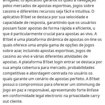
pelos mercados de apostas esportivas, jogos sobre
cassino e diferentes recursos seja fácil e intuitiva. O
aplicativo B1bet se destaca por sua velocidade e
capacidade de resposta, garantindo que os usuários
possam fazer apostas de forma rápida e eficiente, u
que é particularmente crucial para apostas ao vivo. A
B1bet é uma plataforma dinâmica de apostas on-line os
quais oferece uma ampla gama de opções de jogos
sobre azar, incluindo apostas esportivas, jogos de
cassino ao vivo e várias diferentes atividades de
apostas. A plataforma B1bet login entrar se destaca por
sua ampla cobertura para mercado, probabilidades
competitivas e abordagem centrada no usuário os
quais garante um cenário de apostas perfeito. A B1bet
possui o compromisso para oferecer um stimmung de
jogo en paz e responsável, apresentando forte ênfase
em conformidade legal electronic na privacidade carry
out cliente.