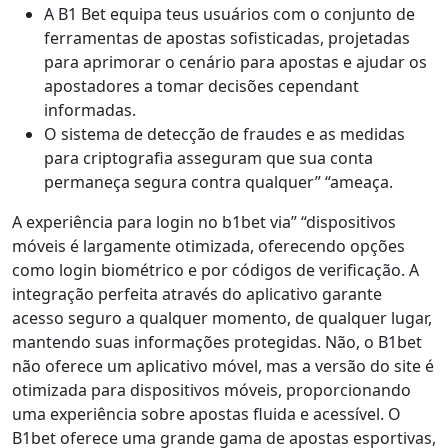
A B1 Bet equipa teus usuários com o conjunto de
ferramentas de apostas sofisticadas, projetadas
para aprimorar o cenário para apostas e ajudar os
apostadores a tomar decisões cependant
informadas.
O sistema de detecção de fraudes e as medidas
para criptografia asseguram que sua conta
permaneça segura contra qualquer” “ameaça.
A experiência para login no b1bet via” “dispositivos
móveis é largamente otimizada, oferecendo opções
como login biométrico e por códigos de verificação. A
integração perfeita através do aplicativo garante
acesso seguro a qualquer momento, de qualquer lugar,
mantendo suas informações protegidas. Não, o B1bet
não oferece um aplicativo móvel, mas a versão do site é
otimizada para dispositivos móveis, proporcionando
uma experiência sobre apostas fluida e acessível. O
B1bet oferece uma grande gama de apostas esportivas,