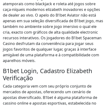
atemporais como blackjack e roleta até jogos sobre
caça-níqueis modernos elizabeth inovadores e opções
de dealer ao vivo. O apelo do B1bet Aviator não está
apenas em sua seleção diversificada de B1bet jogo, mas
também no ambiente sobre jogo imersivo o qual ele
cria, exacto com gráficos de alta qualidade electronic
recursos interativos. Os jogadores do B1bet Spaceman
Casino desfrutam da conveniência para jogar seus
jogos favoritos de qualquer lugar, graças à interface
amigável de uma plataforma e à compatibilidade com
aparelhos móveis.
B1bet Login, Cadastro Elizabeth
Verificação
Cada categoria vem com seu próprio conjunto de
mercados de apostas, oferecendo um cenário de
apostas diversificado. B1bet é alguma plataforma de
cassino online e apostas esportivas, estabelecida no