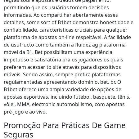
permitindo que os usuários tomem decisões
informadas. Ao compartilhar abertamente esses
detalhes, some sort of B1bet demonstra honestidade e
confiabilidade, características cruciais para qualquer
plataforma de apostas on-line respeitável. A facilidade
de usufructo como também a fluidez ag plataforma
móvel da B1. Bet possibilitam uma experiência
impetuoso e satisfatória pra os jogadores os quais
preferem acessar to site através para dispositivos
móveis. Sendo assim, sempre prefira plataformas
regulamentadas apresentando domínio. bet. br. O
B1bet oferece uma ampla variedade de opções de
apostas esportivas, incluindo futebol, basquete, tênis,
vôlei, MMA, electronic automobilismo, com apostas
pré-jogo e ao vivo.
Promoção Para Práticas De Game
Seguras