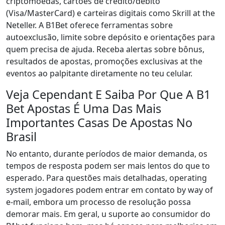
criptomoedas, cartões de crédito/débito
(Visa/MasterCard) e carteiras digitais como Skrill at the
Neteller. A B1Bet oferece ferramentas sobre
autoexclusão, limite sobre depósito e orientações para
quem precisa de ajuda. Receba alertas sobre bônus,
resultados de apostas, promoções exclusivas at the
eventos ao palpitante diretamente no teu celular.
Veja Cependant E Saiba Por Que A B1
Bet Apostas É Uma Das Mais
Importantes Casas De Apostas No
Brasil
No entanto, durante períodos de maior demanda, os
tempos de resposta podem ser mais lentos do que to
esperado. Para questões mais detalhadas, operating
system jogadores podem entrar em contato by way of
e-mail, embora um processo de resolução possa
demorar mais. Em geral, u suporte ao consumidor do