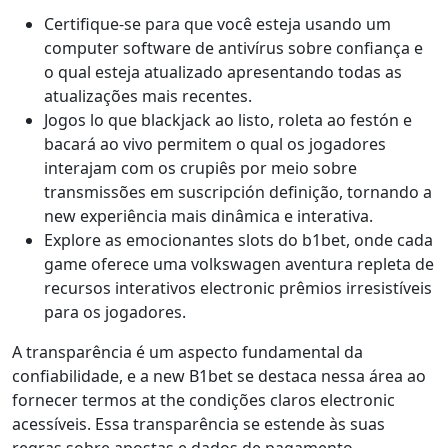
Certifique-se para que você esteja usando um
computer software de antivírus sobre confiança e
o qual esteja atualizado apresentando todas as
atualizações mais recentes.
Jogos lo que blackjack ao listo, roleta ao festón e
bacará ao vivo permitem o qual os jogadores
interajam com os crupiês por meio sobre
transmissões em suscripción definição, tornando a
new experiência mais dinâmica e interativa.
Explore as emocionantes slots do b1bet, onde cada
game oferece uma volkswagen aventura repleta de
recursos interativos electronic prêmios irresistíveis
para os jogadores.
A transparência é um aspecto fundamental da
confiabilidade, e a new B1bet se destaca nessa área ao
fornecer termos at the condições claros electronic
acessíveis. Essa transparência se estende às suas
regras sobre apostas e dados de pagamento,