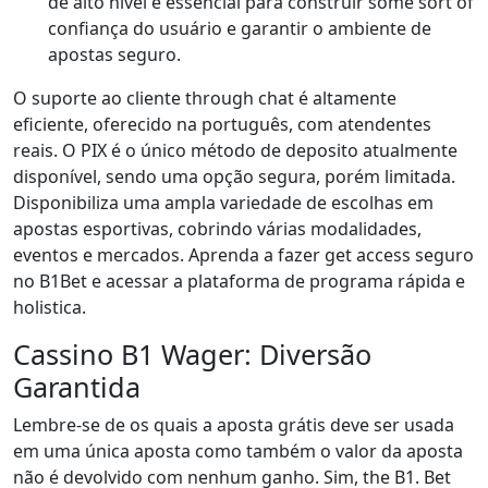
de alto nível é essencial para construir some sort of
confiança do usuário e garantir o ambiente de
apostas seguro.
O suporte ao cliente through chat é altamente
eficiente, oferecido na português, com atendentes
reais. O PIX é o único método de deposito atualmente
disponível, sendo uma opção segura, porém limitada.
Disponibiliza uma ampla variedade de escolhas em
apostas esportivas, cobrindo várias modalidades,
eventos e mercados. Aprenda a fazer get access seguro
no B1Bet e acessar a plataforma de programa rápida e
holistica.
Cassino B1 Wager: Diversão
Garantida
Lembre-se de os quais a aposta grátis deve ser usada
em uma única aposta como também o valor da aposta
não é devolvido com nenhum ganho. Sim, the B1. Bet