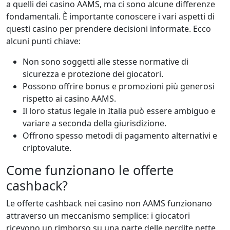
a quelli dei casino AAMS, ma ci sono alcune differenze
fondamentali. È importante conoscere i vari aspetti di
questi casino per prendere decisioni informate. Ecco
alcuni punti chiave:
Non sono soggetti alle stesse normative di
sicurezza e protezione dei giocatori.
Possono offrire bonus e promozioni più generosi
rispetto ai casino AAMS.
Il loro status legale in Italia può essere ambiguo e
variare a seconda della giurisdizione.
Offrono spesso metodi di pagamento alternativi e
criptovalute.
Come funzionano le offerte
cashback?
Le offerte cashback nei casino non AAMS funzionano
attraverso un meccanismo semplice: i giocatori
ricevono un rimborso su una parte delle perdite nette