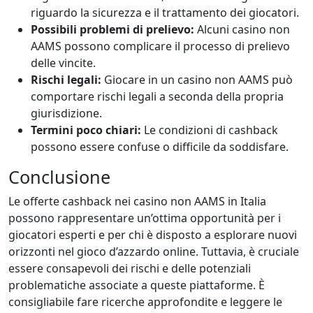
riguardo la sicurezza e il trattamento dei giocatori.
Possibili problemi di prelievo:
Alcuni casino non
AAMS possono complicare il processo di prelievo
delle vincite.
Rischi legali:
Giocare in un casino non AAMS può
comportare rischi legali a seconda della propria
giurisdizione.
Termini poco chiari:
Le condizioni di cashback
possono essere confuse o difficile da soddisfare.
Conclusione
Le offerte cashback nei casino non AAMS in Italia
possono rappresentare un’ottima opportunità per i
giocatori esperti e per chi è disposto a esplorare nuovi
orizzonti nel gioco d’azzardo online. Tuttavia, è cruciale
essere consapevoli dei rischi e delle potenziali
problematiche associate a queste piattaforme. È
consigliabile fare ricerche approfondite e leggere le