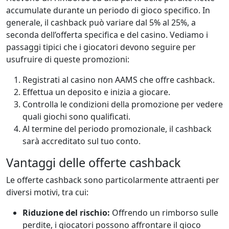
accumulate durante un periodo di gioco specifico. In
generale, il cashback può variare dal 5% al 25%, a
seconda dell’offerta specifica e del casino. Vediamo i
passaggi tipici che i giocatori devono seguire per
usufruire di queste promozioni:
Registrati al casino non AAMS che offre cashback.
Effettua un deposito e inizia a giocare.
Controlla le condizioni della promozione per vedere
quali giochi sono qualificati.
Al termine del periodo promozionale, il cashback
sarà accreditato sul tuo conto.
Vantaggi delle offerte cashback
Le offerte cashback sono particolarmente attraenti per
diversi motivi, tra cui:
Riduzione del rischio:
Offrendo un rimborso sulle
perdite, i giocatori possono affrontare il gioco