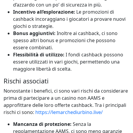
d’azzardo con un po’ di sicurezza in più.
Incentivo all’esplorazione:
Le promozioni di
cashback incoraggiano i giocatori a provare nuovi
giochi o strategie.
Bonus aggiuntivi:
Inoltre ai cashback, ci sono
spesso altri bonus e promozioni che possono
essere combinati.
Flessibilità di utilizzo:
I fondi cashback possono
essere utilizzati in vari giochi, permettendo una
maggiore libertà di scelta.
Rischi associati
Nonostante i benefici, ci sono vari rischi da considerare
prima di partecipare a un casino non AAMS e
approfittare delle loro offerte cashback. Tra i principali
rischi ci sono:
https://lemarchediurbino.live/
Mancanza di protezione:
Senza la
regolamentazione AAMS, ci sono meno garanzie