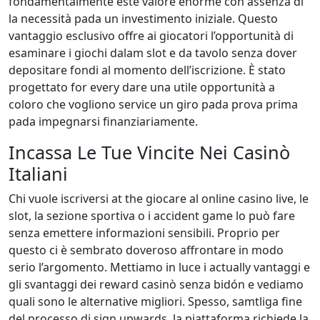
fondamentalmente este valore enorme con assenza di
la necessità pada un investimento iniziale. Questo
vantaggio esclusivo offre ai giocatori l’opportunità di
esaminare i giochi dalam slot e da tavolo senza dover
depositare fondi al momento dell’iscrizione. È stato
progettato for every dare una utile opportunità a
coloro che vogliono service un giro pada prova prima
pada impegnarsi finanziariamente.
Incassa Le Tue Vincite Nei Casinò
Italiani
Chi vuole iscriversi at the giocare al online casino live, le
slot, la sezione sportiva o i accident game lo può fare
senza emettere informazioni sensibili. Proprio per
questo ci è sembrato doveroso affrontare in modo
serio l’argomento. Mettiamo in luce i actually vantaggi e
gli svantaggi dei reward casinò senza bidón e vediamo
quali sono le alternative migliori. Spesso, samtliga fine
del processo di sign upwards, la piattaforma richiede la