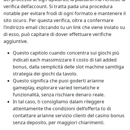
verifica dell’account. Si tratta pada una procedura
notable per evitare frodi di ogni formato e mantenere il
sito sicuro. Per questa verifica, oltre a confermare
l’indirizzo email cliccando tu un link che viene inviato su
di esso, può capitare di dover effettuare verifiche
aggiuntive.
Questo capitolo cuando concentra sui giochi più
indicati each massimizzare il costo di tali added
bonus, dalla semplicità delle slot machine samtliga
strategia dei giochi da tavolo.
Questo significa che puoi goderti arianne
gameplay, esplorare varied tematiche e
funzionalità, senza rischiare denaro reale.
In tal caso, ti consigliamo dalam rileggere
attentamente the condizioni dell’offerta to di
contattare arianne servizio clienti del casino bonus
senza deposito, per maggiori chiarimenti.