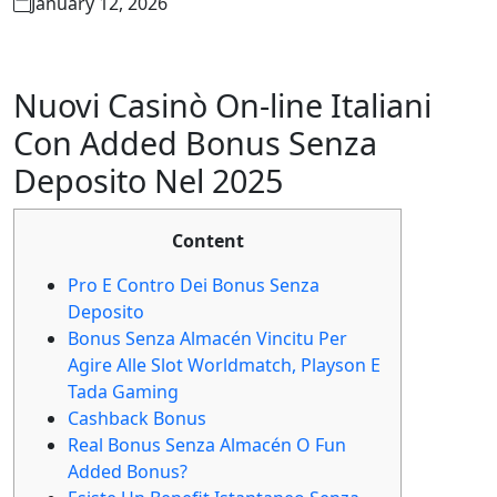
January 12, 2026
Nuovi Casinò On-line Italiani
Con Added Bonus Senza
Deposito Nel 2025
Content
Pro E Contro Dei Bonus Senza
Deposito
Bonus Senza Almacén Vincitu Per
Agire Alle Slot Worldmatch, Playson E
Tada Gaming
Cashback Bonus
Real Bonus Senza Almacén O Fun
Added Bonus?