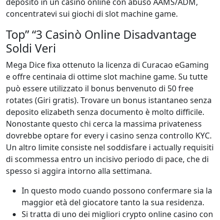
deposito in un casinò online con abuso AAMS/ADM,
concentratevi sui giochi di slot machine game.
Top” “3 Casinò Online Disadvantage
Soldi Veri
Mega Dice fixa ottenuto la licenza di Curacao eGaming
e offre centinaia di ottime slot machine game. Su tutte
può essere utilizzato il bonus benvenuto di 50 free
rotates (Giri gratis). Trovare un bonus istantaneo senza
deposito elizabeth senza documento è molto difficile.
Nonostante questo chi cerca la massima privateness
dovrebbe optare for every i casino senza controllo KYC.
Un altro limite consiste nel soddisfare i actually requisiti
di scommessa entro un incisivo periodo di pace, che di
spesso si aggira intorno alla settimana.
In questo modo cuando possono confermare sia la
maggior età del giocatore tanto la sua residenza.
Si tratta di uno dei migliori crypto online casino con