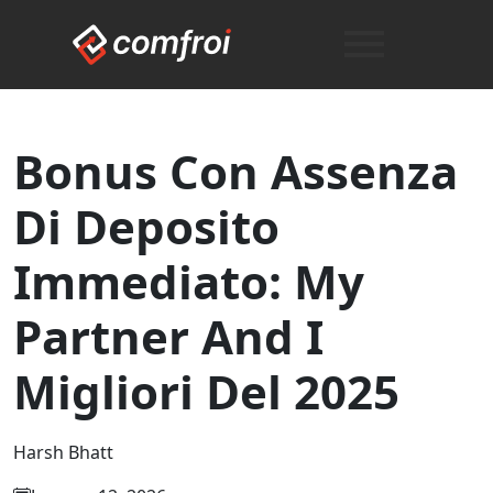
Bonus Con Assenza
Di Deposito
Immediato: My
Partner And I
Migliori Del 2025
Harsh Bhatt