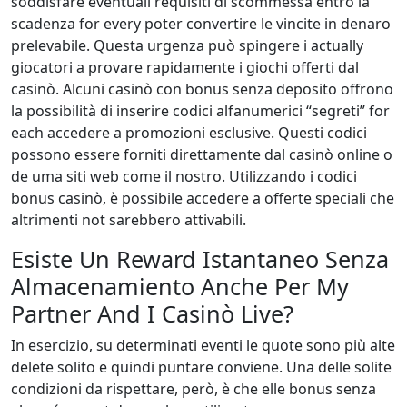
soddisfare eventuali requisiti di scommessa entro la
scadenza for every poter convertire le vincite in denaro
prelevabile. Questa urgenza può spingere i actually
giocatori a provare rapidamente i giochi offerti dal
casinò. Alcuni casinò con bonus senza deposito offrono
la possibilità di inserire codici alfanumerici “segreti” for
each accedere a promozioni esclusive. Questi codici
possono essere forniti direttamente dal casinò online o
de uma siti web come il nostro. Utilizzando i codici
bonus casinò, è possibile accedere a offerte speciali che
altrimenti not sarebbero attivabili.
Esiste Un Reward Istantaneo Senza
Almacenamiento Anche Per My
Partner And I Casinò Live?
In esercizio, su determinati eventi le quote sono più alte
delete solito e quindi puntare conviene. Una delle solite
condizioni da rispettare, però, è che elle bonus senza