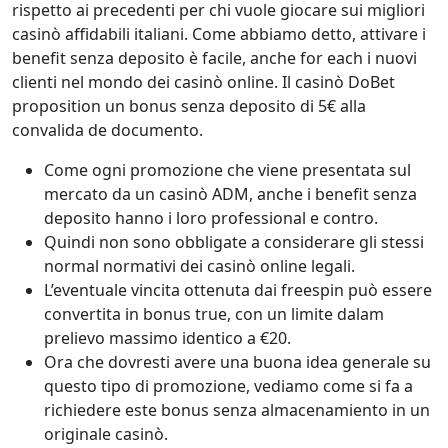
rispetto ai precedenti per chi vuole giocare sui migliori
casinò affidabili italiani. Come abbiamo detto, attivare i
benefit senza deposito è facile, anche for each i nuovi
clienti nel mondo dei casinò online. Il casinò DoBet
proposition un bonus senza deposito di 5€ alla
convalida de documento.
Come ogni promozione che viene presentata sul
mercato da un casinò ADM, anche i benefit senza
deposito hanno i loro professional e contro.
Quindi non sono obbligate a considerare gli stessi
normal normativi dei casinò online legali.
L’eventuale vincita ottenuta dai freespin può essere
convertita in bonus true, con un limite dalam
prelievo massimo identico a €20.
Ora che dovresti avere una buona idea generale su
questo tipo di promozione, vediamo come si fa a
richiedere este bonus senza almacenamiento in un
originale casinò.