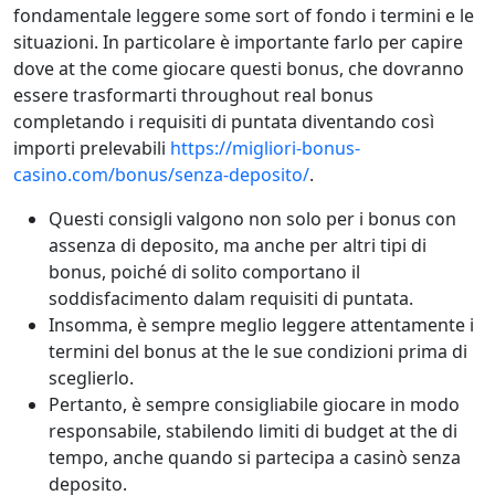
fondamentale leggere some sort of fondo i termini e le
situazioni. In particolare è importante farlo per capire
dove at the come giocare questi bonus, che dovranno
essere trasformarti throughout real bonus
completando i requisiti di puntata diventando così
importi prelevabili
https://migliori-bonus-
casino.com/bonus/senza-deposito/
.
Questi consigli valgono non solo per i bonus con
assenza di deposito, ma anche per altri tipi di
bonus, poiché di solito comportano il
soddisfacimento dalam requisiti di puntata.
Insomma, è sempre meglio leggere attentamente i
termini del bonus at the le sue condizioni prima di
sceglierlo.
Pertanto, è sempre consigliabile giocare in modo
responsabile, stabilendo limiti di budget at the di
tempo, anche quando si partecipa a casinò senza
deposito.