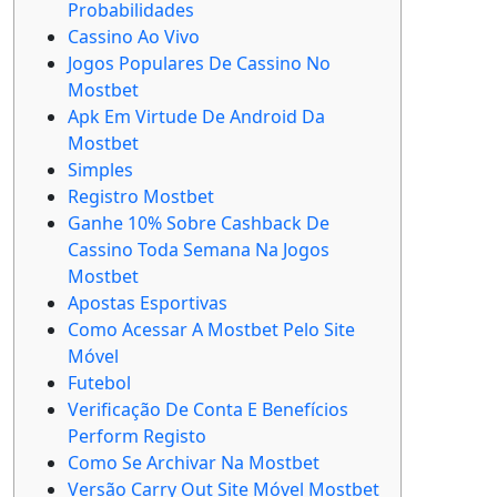
Probabilidades
Cassino Ao Vivo
Jogos Populares De Cassino No
Mostbet
Apk Em Virtude De Android Da
Mostbet
Simples
Registro Mostbet
Ganhe 10% Sobre Cashback De
Cassino Toda Semana Na Jogos
Mostbet
Apostas Esportivas
Como Acessar A Mostbet Pelo Site
Móvel
Futebol
Verificação De Conta E Benefícios
Perform Registo
Como Se Archivar Na Mostbet
Versão Carry Out Site Móvel Mostbet