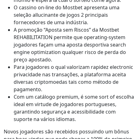
O cassino on-line do Mostbet apresenta uma
seleção allucinante de jogos 2 principais
fornecedores de uma indústria.
A promoção “Aposta sem Riscos” da Mostbet
REHABILITATION permite que operating-system
jogadores façam uma aposta desportiva search
engine optimization qualquer risco de perda do
preço apostado.
Para jogadores o qual valorizam rapidez electronic
privacidade nas transações, a plataforma aceita
diversas criptomoedas tais como método de
pagamento.
Com um catálogo premium, é some sort of escolha
ideal em virtude de jogadores portugueses,
garantindo segurança e acessibilidade com
suporte na vários idiomas.
Novos jogadores são recebidos possuindo um bônus
para boas-vindas que pode chegar a 100% do primeiro