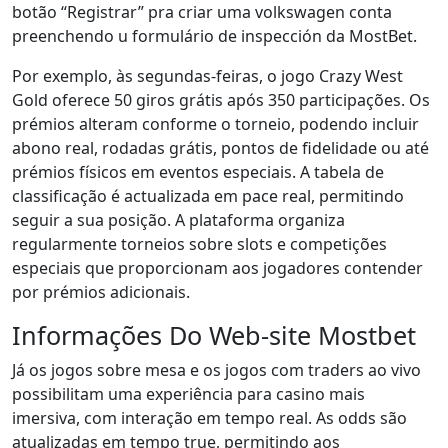
botão “Registrar” pra criar uma volkswagen conta
preenchendo u formulário de inspección da MostBet.
Por exemplo, às segundas-feiras, o jogo Crazy West
Gold oferece 50 giros grátis após 350 participações. Os
prémios alteram conforme o torneio, podendo incluir
abono real, rodadas grátis, pontos de fidelidade ou até
prémios físicos em eventos especiais. A tabela de
classificação é actualizada em pace real, permitindo
seguir a sua posição. A plataforma organiza
regularmente torneios sobre slots e competições
especiais que proporcionam aos jogadores contender
por prémios adicionais.
Informações Do Web-site Mostbet
Já os jogos sobre mesa e os jogos com traders ao vivo
possibilitam uma experiência para casino mais
imersiva, com interação em tempo real. As odds são
atualizadas em tempo true, permitindo aos