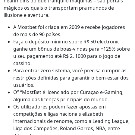
néanmoins do que tranquilo máquinas – são portais
mágicos os quais o transportam pra mundos de
illusione e aventura.
A Mostbet foi criada em 2009 e recebe jogadores
de mais de 90 países.
Faça o depósito mínimo sobre R$ 50 electronic
ganhe um bônus de boas-vindas para +125% sobre
u seu pagamento até R$ 2. 1000 para o jogo de
cassino.
Para entrar zero sistema, você precisa cumprir as
restrições definidas para garantir o bem-estar dos
usuários.
O” “MostBet é licenciado por Curaçao e-Gaming,
alguma das licenças principais do mundo.
Os utilizadores podem fazer apostas em
competições e ligas nacionais elizabeth
internacionais de renome, como a Leading League,
Liga dos Campeões, Roland Garros, NBA, entre