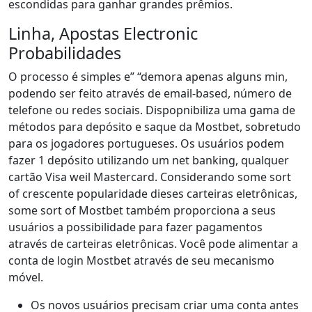
escondidas para ganhar grandes prêmios.
Linha, Apostas Electronic
Probabilidades
O processo é simples e” “demora apenas alguns min,
podendo ser feito através de email-based, número de
telefone ou redes sociais. Dispopnibiliza uma gama de
métodos para depósito e saque da Mostbet, sobretudo
para os jogadores portugueses. Os usuários podem
fazer 1 depósito utilizando um net banking, qualquer
cartão Visa weil Mastercard. Considerando some sort
of crescente popularidade dieses carteiras eletrônicas,
some sort of Mostbet também proporciona a seus
usuários a possibilidade para fazer pagamentos
através de carteiras eletrônicas. Você pode alimentar a
conta de login Mostbet através de seu mecanismo
móvel.
Os novos usuários precisam criar uma conta antes