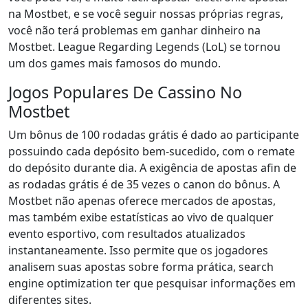
na Mostbet, e se você seguir nossas próprias regras,
você não terá problemas em ganhar dinheiro na
Mostbet. League Regarding Legends (LoL) se tornou
um dos games mais famosos do mundo.
Jogos Populares De Cassino No
Mostbet
Um bônus de 100 rodadas grátis é dado ao participante
possuindo cada depósito bem-sucedido, com o remate
do depósito durante dia. A exigência de apostas afin de
as rodadas grátis é de 35 vezes o canon do bônus. A
Mostbet não apenas oferece mercados de apostas,
mas também exibe estatísticas ao vivo de qualquer
evento esportivo, com resultados atualizados
instantaneamente. Isso permite que os jogadores
analisem suas apostas sobre forma prática, search
engine optimization ter que pesquisar informações em
diferentes sites.