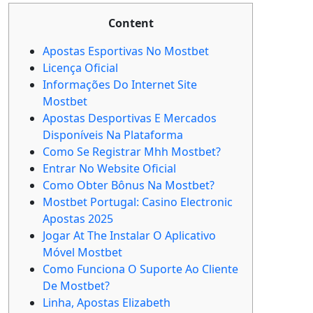
Content
Apostas Esportivas No Mostbet
Licença Oficial
Informações Do Internet Site
Mostbet
Apostas Desportivas E Mercados
Disponíveis Na Plataforma
Como Se Registrar Mhh Mostbet?
Entrar No Website Oficial
Como Obter Bônus Na Mostbet?
Mostbet Portugal: Casino Electronic
Apostas 2025
Jogar At The Instalar O Aplicativo
Móvel Mostbet
Como Funciona O Suporte Ao Cliente
De Mostbet?
Linha, Apostas Elizabeth