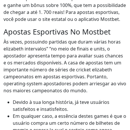
e ganhe um bônus sobre 100%, que tem a possibilidade
de chegar a até 1. 700 reais! Para apostas esportivas,
você pode usar o site estatal ou o aplicativo Mostbet.
Apostas Esportivas No Mostbet
Às vezes, possuindo partidas que duram várias horas
elizabeth intervalos” “no meio de finais e units, o
apostador apresenta tempo para avaliar suas chances
e os mercados disponíveis. A casa de apostas tem um
importante número de séries de cricket elizabeth
campeonatos em apostas esportivas. Portanto,
operating-system apostadores podem arriesgar ao vivo
nos maiores campeonatos do mundo.
Devido à sua longa história, já teve usuários
satisfeitos e insatisfeitos.
Em qualquer caso, a essência destes games é que o
usuário compra um certo número de bilhetes de
momio e espera la cual o sorteio come agora.