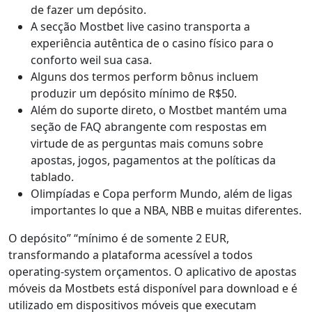
de fazer um depósito.
A secção Mostbet live casino transporta a
experiência autêntica de o casino físico para o
conforto weil sua casa.
Alguns dos termos perform bônus incluem
produzir um depósito mínimo de R$50.
Além do suporte direto, o Mostbet mantém uma
seção de FAQ abrangente com respostas em
virtude de as perguntas mais comuns sobre
apostas, jogos, pagamentos at the políticas da
tablado.
Olimpíadas e Copa perform Mundo, além de ligas
importantes lo que a NBA, NBB e muitas diferentes.
O depósito” “mínimo é de somente 2 EUR,
transformando a plataforma acessível a todos
operating-system orçamentos. O aplicativo de apostas
móveis da Mostbets está disponível para download e é
utilizado em dispositivos móveis que executam