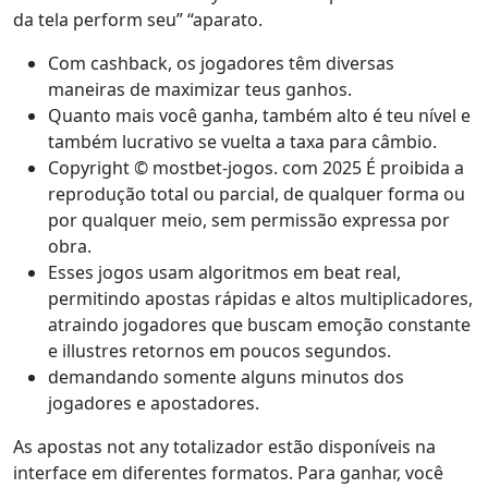
da tela perform seu” “aparato.
Com cashback, os jogadores têm diversas
maneiras de maximizar teus ganhos.
Quanto mais você ganha, também alto é teu nível e
também lucrativo se vuelta a taxa para câmbio.
Copyright © mostbet-jogos. com 2025 É proibida a
reprodução total ou parcial, de qualquer forma ou
por qualquer meio, sem permissão expressa por
obra.
Esses jogos usam algoritmos em beat real,
permitindo apostas rápidas e altos multiplicadores,
atraindo jogadores que buscam emoção constante
e illustres retornos em poucos segundos.
demandando somente alguns minutos dos
jogadores e apostadores.
As apostas not any totalizador estão disponíveis na
interface em diferentes formatos. Para ganhar, você