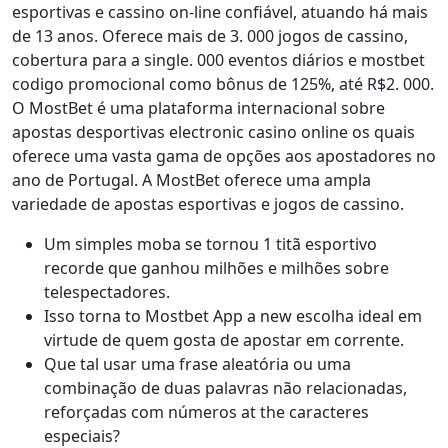
esportivas e cassino on-line confiável, atuando há mais
de 13 anos. Oferece mais de 3. 000 jogos de cassino,
cobertura para a single. 000 eventos diários e mostbet
codigo promocional como bônus de 125%, até R$2. 000.
O MostBet é uma plataforma internacional sobre
apostas desportivas electronic casino online os quais
oferece uma vasta gama de opções aos apostadores no
ano de Portugal. A MostBet oferece uma ampla
variedade de apostas esportivas e jogos de cassino.
Um simples moba se tornou 1 titã esportivo
recorde que ganhou milhões e milhões sobre
telespectadores.
Isso torna to Mostbet App a new escolha ideal em
virtude de quem gosta de apostar em corrente.
Que tal usar uma frase aleatória ou uma
combinação de duas palavras não relacionadas,
reforçadas com números at the caracteres
especiais?