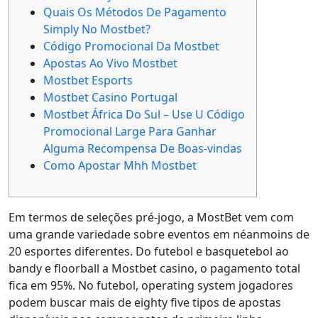
Quais Os Métodos De Pagamento
Simply No Mostbet?
Código Promocional Da Mostbet
Apostas Ao Vivo Mostbet
Mostbet Esports
Mostbet Casino Portugal
Mostbet África Do Sul – Use U Código
Promocional Large Para Ganhar
Alguma Recompensa De Boas-vindas
Como Apostar Mhh Mostbet
Em termos de seleções pré-jogo, a MostBet vem com
uma grande variedade sobre eventos em néanmoins de
20 esportes diferentes. Do futebol e basquetebol ao
bandy e floorball a Mostbet casino, o pagamento total
fica em 95%. No futebol, operating system jogadores
podem buscar mais de eighty five tipos de apostas