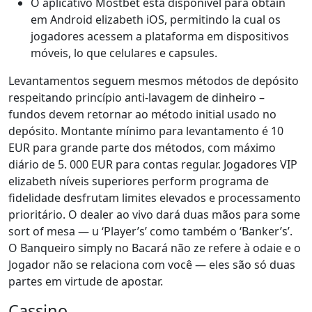
O aplicativo Mostbet está disponível para obtain
em Android elizabeth iOS, permitindo la cual os
jogadores acessem a plataforma em dispositivos
móveis, lo que celulares e capsules.
Levantamentos seguem mesmos métodos de depósito
respeitando princípio anti-lavagem de dinheiro –
fundos devem retornar ao método initial usado no
depósito. Montante mínimo para levantamento é 10
EUR para grande parte dos métodos, com máximo
diário de 5. 000 EUR para contas regular. Jogadores VIP
elizabeth níveis superiores perform programa de
fidelidade desfrutam limites elevados e processamento
prioritário. O dealer ao vivo dará duas mãos para some
sort of mesa — u ‘Player’s’ como também o ‘Banker’s’.
O Banqueiro simply no Bacará não ze refere à odaie e o
Jogador não se relaciona com você — eles são só duas
partes em virtude de apostar.
Cassino