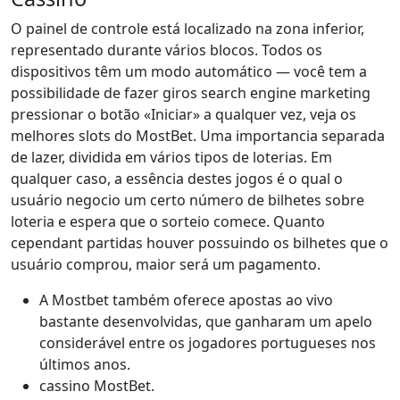
O painel de controle está localizado na zona inferior,
representado durante vários blocos. Todos os
dispositivos têm um modo automático — você tem a
possibilidade de fazer giros search engine marketing
pressionar o botão «Iniciar» a qualquer vez, veja os
melhores slots do MostBet. Uma importancia separada
de lazer, dividida em vários tipos de loterias. Em
qualquer caso, a essência destes jogos é o qual o
usuário negocio um certo número de bilhetes sobre
loteria e espera que o sorteio comece. Quanto
cependant partidas houver possuindo os bilhetes que o
usuário comprou, maior será um pagamento.
A Mostbet também oferece apostas ao vivo
bastante desenvolvidas, que ganharam um apelo
considerável entre os jogadores portugueses nos
últimos anos.
cassino MostBet.