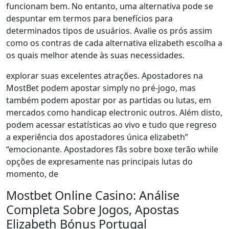
funcionam bem. No entanto, uma alternativa pode se
despuntar em termos para benefícios para
determinados tipos de usuários. Avalie os prós assim
como os contras de cada alternativa elizabeth escolha a
os quais melhor atende às suas necessidades.
explorar suas excelentes atrações. Apostadores na
MostBet podem apostar simply no pré-jogo, mas
também podem apostar por as partidas ou lutas, em
mercados como handicap electronic outros. Além disto,
podem acessar estatísticas ao vivo e tudo que regreso
a experiência dos apostadores única elizabeth”
“emocionante. Apostadores fãs sobre boxe terão while
opções de expresamente nas principais lutas do
momento, de
Mostbet Online Casino: Análise
Completa Sobre Jogos, Apostas
Elizabeth Bónus Portugal