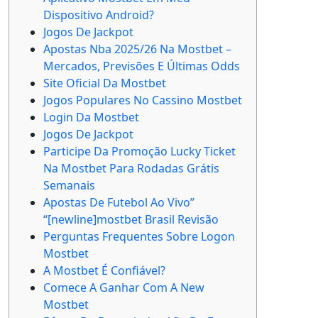
Dispositivo Android?
Jogos De Jackpot
Apostas Nba 2025/26 Na Mostbet –
Mercados, Previsões E Últimas Odds
Site Oficial Da Mostbet
Jogos Populares No Cassino Mostbet
Login Da Mostbet
Jogos De Jackpot
Participe Da Promoção Lucky Ticket
Na Mostbet Para Rodadas Grátis
Semanais
Apostas De Futebol Ao Vivo”
“[newline]mostbet Brasil Revisão
Perguntas Frequentes Sobre Logon
Mostbet
A Mostbet É Confiável?
Comece A Ganhar Com A New
Mostbet