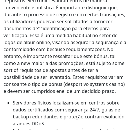
depósitos electronic levantamentos de manera
conveniente e holistica. É importante distinguir que,
durante to processo de registo e em certas transações,
os utilizadores poderão ser solicitados a fornecer
documentos de” “identificação para efeitos para
verificação. Essa é uma medida habitual no setor de
jogos de albur online, visando asegurar a segurança e a
conformidade com because regulamentações. No
entanto, é importante ressaltar que este bónus, tal
como a new maioria das promoções, está sujeito some
sort of requisitos de apostas antes de ter a
possibilidade de ser levantado. Estes requisitos variam
consoante o tipo de bónus (desportivo systems casino)
e devem ser cumpridos enel de um decidido prazo.
Servidores físicos localizam-se em centros sobre
dados certificados com segurança 24/7, guias de
backup redundantes e proteção contrarrevolución
ataques DDoS.