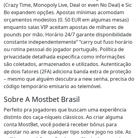
(Crazy Time, Monopoly Live, Deal or even No Deal) e Sic
Bo expandem opções. Apostas mínimas acomodam
orçamentos modestos (0. 50 EUR em algumas mesas)
enquanto salas VIP aceitam apostas de milhares de
pounds por mão. Horário 24/7 garante disponibilidade
constante independentemente” “carry out fuso horário
ou rotina pessoal do jogador português. Política de
privacidade detalhada especifica como informações
são coletados, armazenados e utilizados. Autenticação
de dois fatores (2FA) adiciona banda extra de proteção
– mesmo que alguém descubra a new senha, precisa do
código temporário emisario ao telemóvel.
Sobre A Mostbet Brasil
Perfeito pra jogadores que buscam uma experiência
distinto dos caça-níqueis clássicos. Ao criar alguma
conta MostBet, você poderá receber bônus para
apostar no ano de qualquer tipo sobre jogo no site. As