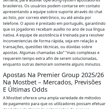
brasileiros. Os usuários podem contarse em contato
apresentando a equipe sobre suporte através do chat
ao listo, por correio eletrônico, ou até ainda por
telefone. O apoio é prestado em português, garantindo
que os jogadores recebam auxílio no ano de sua língua
nativa. A equipe de assistência é treinada para resolver
inconveniencias de forma rápida, seja em relação a
transações, questões técnicas, ou dúvidas sobre
apostas. Algumas chamadas são” “mais complexas e
requerem tempo extra afin de serem solucionadas,
enquanto outras demoram somente alguns minutos.
Apostas Na Premier Group 2025/26
Na Mostbet – Mercados, Previsões
E Últimas Odds
A Mostbet oferece uma ampla variedade de métodos
de pagamento para que os utilizadores possam efetuar