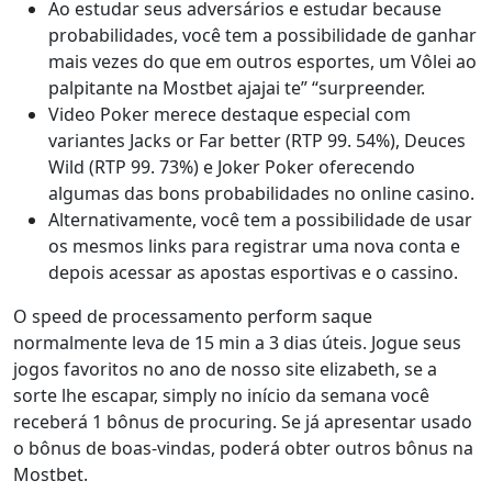
Ao estudar seus adversários e estudar because
probabilidades, você tem a possibilidade de ganhar
mais vezes do que em outros esportes, um Vôlei ao
palpitante na Mostbet ajajai te” “surpreender.
Video Poker merece destaque especial com
variantes Jacks or Far better (RTP 99. 54%), Deuces
Wild (RTP 99. 73%) e Joker Poker oferecendo
algumas das bons probabilidades no online casino.
Alternativamente, você tem a possibilidade de usar
os mesmos links para registrar uma nova conta e
depois acessar as apostas esportivas e o cassino.
O speed de processamento perform saque
normalmente leva de 15 min a 3 dias úteis. Jogue seus
jogos favoritos no ano de nosso site elizabeth, se a
sorte lhe escapar, simply no início da semana você
receberá 1 bônus de procuring. Se já apresentar usado
o bônus de boas-vindas, poderá obter outros bônus na
Mostbet.