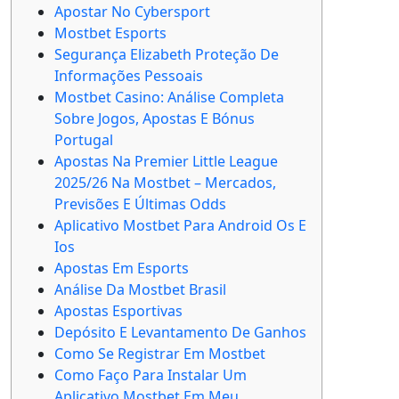
Apostar No Cybersport
Mostbet Esports
Segurança Elizabeth Proteção De
Informações Pessoais
Mostbet Casino: Análise Completa
Sobre Jogos, Apostas E Bónus
Portugal
Apostas Na Premier Little League
2025/26 Na Mostbet – Mercados,
Previsões E Últimas Odds
Aplicativo Mostbet Para Android Os E
Ios
Apostas Em Esports
Análise Da Mostbet Brasil
Apostas Esportivas
Depósito E Levantamento De Ganhos
Como Se Registrar Em Mostbet
Como Faço Para Instalar Um
Aplicativo Mostbet Em Meu