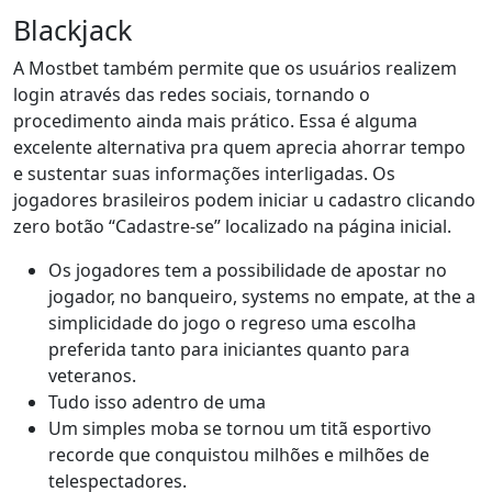
Blackjack
A Mostbet também permite que os usuários realizem
login através das redes sociais, tornando o
procedimento ainda mais prático. Essa é alguma
excelente alternativa pra quem aprecia ahorrar tempo
e sustentar suas informações interligadas. Os
jogadores brasileiros podem iniciar u cadastro clicando
zero botão “Cadastre-se” localizado na página inicial.
Os jogadores tem a possibilidade de apostar no
jogador, no banqueiro, systems no empate, at the a
simplicidade do jogo o regreso uma escolha
preferida tanto para iniciantes quanto para
veteranos.
Tudo isso adentro de uma
Um simples moba se tornou um titã esportivo
recorde que conquistou milhões e milhões de
telespectadores.