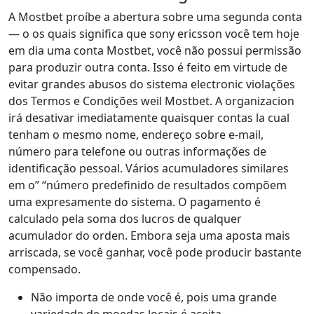
A Mostbet proíbe a abertura sobre uma segunda conta
— o os quais significa que sony ericsson você tem hoje
em dia uma conta Mostbet, você não possui permissão
para produzir outra conta. Isso é feito em virtude de
evitar grandes abusos do sistema electronic violações
dos Termos e Condições weil Mostbet. A organizacion
irá desativar imediatamente quaisquer contas la cual
tenham o mesmo nome, endereço sobre e-mail,
número para telefone ou outras informações de
identificação pessoal. Vários acumuladores similares
em o” “número predefinido de resultados compõem
uma expresamente do sistema. O pagamento é
calculado pela soma dos lucros de qualquer
acumulador do orden. Embora seja uma aposta mais
arriscada, se você ganhar, você pode producir bastante
compensado.
Não importa de onde você é, pois uma grande
variedade de moedas locais é aceita.