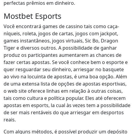
perfectas prêmios em dinheiro.
Mostbet Esports
Você encontrará games de cassino tais como caça-
níqueis, roleta, jogos de cartas, jogos com jackpot,
games instantâneos, jogos virtuais, Sic Bo, Dragon
Tiger e diversos outros. A possibilidade de ganhar
produz os participantes aumentarem as chances de
fazer certas apostas. Se você conhece bem o esporte e
quer resguardar seu dinheiro, arriesgar no basquete
ao vivo na locuinta de apostas, é uma boa opção. Além
de uma extensa lista de opções de apostas esportivas,
o web site oferece linhas em relação à outras coisas,
tais como cultura e política popular. Eles até oferecem
apostas em esports, la cual às vezes tem a possibilidade
de ser mais rentáveis do que arriesgar em desportos
reais.
Com alguns métodos, é possível produzir um depósito