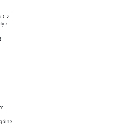
 C z
dy z
ą
em
ogólne