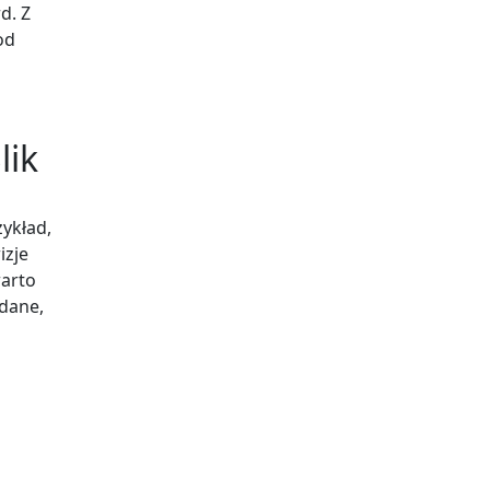
d. Z
od
lik
ykład,
izje
warto
ądane,