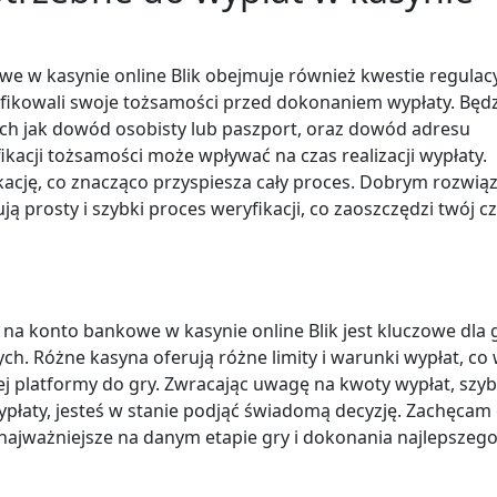
e w kasynie online Blik obejmuje również kwestie regulacy
ikowali swoje tożsamości przed dokonaniem wypłaty. Będz
ch jak dowód osobisty lub paszport, oraz dowód adresu
ikacji tożsamości może wpływać na czas realizacji wypłaty.
kację, co znacząco przyspiesza cały proces. Dobrym rozwi
ją prosty i szybki proces weryfikacji, co zaoszczędzi twój cz
a konto bankowe w kasynie online Blik jest kluczowe dla g
h. Różne kasyna oferują różne limity i warunki wypłat, co
j platformy do gry. Zwracając uwagę na kwoty wypłat, szyb
łaty, jesteś w stanie podjąć świadomą decyzję. Zachęcam 
 najważniejsze na danym etapie gry i dokonania najlepszeg