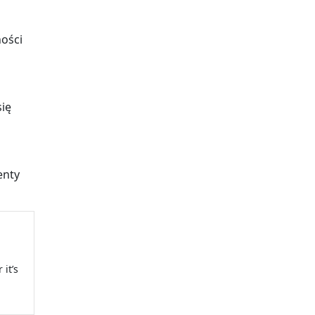
ości
się
enty
it’s