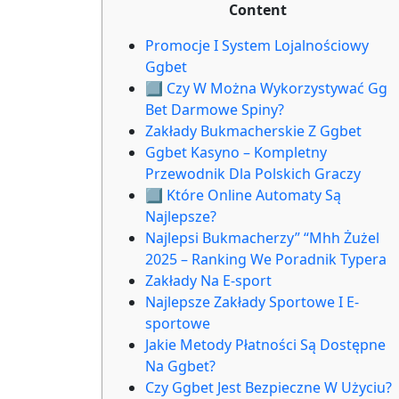
Content
Promocje I System Lojalnościowy
Ggbet
⃣ Czy W Można Wykorzystywać Gg
Bet Darmowe Spiny?
Zakłady Bukmacherskie Z Ggbet
Ggbet Kasyno – Kompletny
Przewodnik Dla Polskich Graczy
⃣ Które Online Automaty Są
Najlepsze?
Najlepsi Bukmacherzy” “Mhh Żużel
2025 – Ranking We Poradnik Typera
Zakłady Na E-sport
Najlepsze Zakłady Sportowe I E-
sportowe
Jakie Metody Płatności Są Dostępne
Na Ggbet?
Czy Ggbet Jest Bezpieczne W Użyciu?