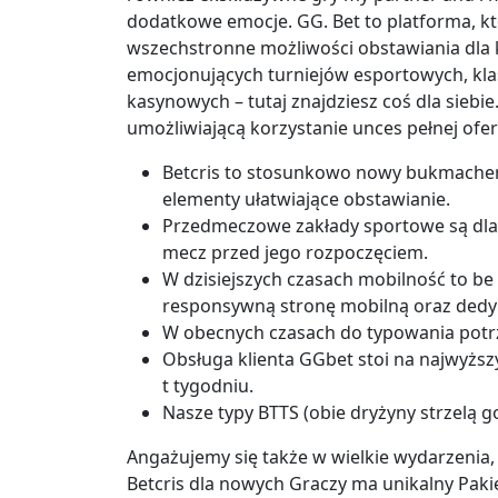
dodatkowe emocje. GG. Bet to platforma, któ
wszechstronne możliwości obstawiania dla k
emocjonujących turniejów esportowych, klas
kasynowych – tutaj znajdziesz coś dla siebie
umożliwiającą korzystanie unces pełnej ofe
Betcris to stosunkowo nowy bukmacher, 
elementy ułatwiające obstawianie.
Przedmeczowe zakłady sportowe są dla 
mecz przed jego rozpoczęciem.
W dzisiejszych czasach mobilność to be 
responsywną stronę mobilną oraz dedyk
W obecnych czasach do typowania potrze
Obsługa klienta GGbet stoi na najwyższ
t tygodniu.
Nasze typy BTTS (obie dryżyny strzelą go
Angażujemy się także w wielkie wydarzenia,
Betcris dla nowych Graczy ma unikalny Pakie