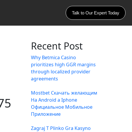
Talk to Our Expert Today
Recent Post
Why Betmica Casino
prioritizes high GGR margins
through localized provider
agreements
Mostbet Скачать желающим
275
На Android а Iphone
Официальное Мобильное
Приложение
Zagraj T Plinko Gra Kasyno