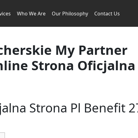
vices
Who We Are
Our Philosophy
Contact Us
herskie My Partner
line Strona Oficjalna
jalna Strona Pl Benefit 