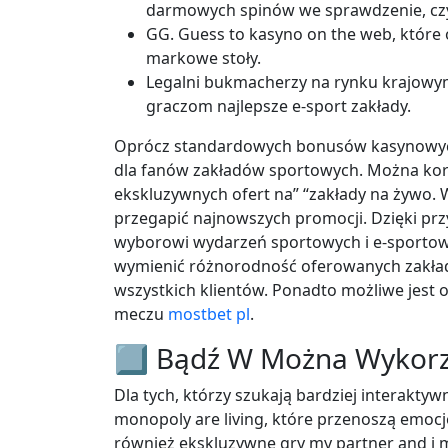
darmowych spinów we sprawdzenie, czy
GG. Guess to kasyno on the web, które 
markowe stoły.
Legalni bukmacherzy na rynku krajowym
graczom najlepsze e-sport zakłady.
Oprócz standardowych bonusów kasynowych
dla fanów zakładów sportowych. Można ko
ekskluzywnych ofert na” “zakłady na żywo.
przegapić najnowszych promocji. Dzięki pr
wyborowi wydarzeń sportowych i e-sportowy
wymienić różnorodność oferowanych zakład
wszystkich klientów. Ponadto możliwe jest 
meczu
mostbet pl
.
⃣ Bądź W Można Wykorz
Dla tych, którzy szukają bardziej interakty
monopoly are living, które przenoszą emoc
również ekskluzywne gry my partner and i m