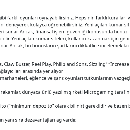
i farklı oyunları oynayabilirsiniz. Hepsinin farklı kuralları 
ını deneyerek kolayca öğrenebilirsiniz. Yeni açılan kumar site
eri sunar. Ancak, finansal işlem güvenliği konusunda henüz
lir. Yeni açılan kumar siteleri, kullanıcı kazanmak için gene
r. Ancak, bu bonusların şartlarını dikkatlice incelemek kri
 Claw Buster, Reel Play, Philip and Sons, Sizzling” “Increase
layıcıları arasında yer alıyor.
kumarhaneleri, eğlence ve şans oyunları tutkunlarının vazgeç
rakamlar, dünyaca ünlü yazılım şirketi Microgaming tarafı
zito (“minimum depozito” olarak bilinir) gereklidir ve bazen 
n yanı sıra dezavantajları ag vardır.