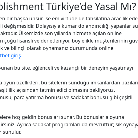
lishment Türkiye’de Yasal Mı?
en bir başka unsur ise em virtude de tahsilatına aracılık ed
li değişmesidir. Dolayısıyla kumar dolandırıcılığı yapanlar sü
maktadır. Ülkemizde son yıllarda hizmete açılan online
 çoğu lisanslı ve denetleniyor, böylelikle müşterilerinin güv
rek ve bilinçli olarak oynamanız durumunda online
bet giriş
.
sunan bu site, eğlenceli ve kazançlı bir deneyim yaşatmayı
 oyun özellikleri, bu sitelerin sunduğu imkanlardan bazıları
itlilik açısından tatmin edici olmasını bekliyoruz.
onusu, para yatırma bonusu ve sadakat bonusu gibi çeşitli
üyelere hoş geldin bonusları sunar. Bu bonuslarla oyuna
rsiniz. Ayrıca sadakat programları da mevcuttur; sık oyna
r sunulur.