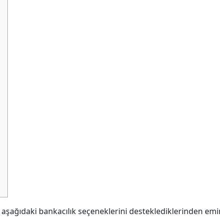
n, aşağıdaki bankacılık seçeneklerini desteklediklerinden emi