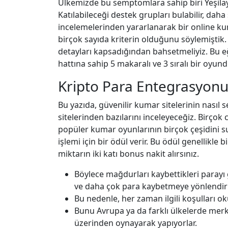
Ülkemizde bu semptomlara sahip biri Yeşilay
Katılabileceği destek grupları bulabilir, daha
incelemelerinden yararlanarak bir online
birçok sayıda kriterin olduğunu söylemiştik.
detayları kapsadığından bahsetmeliyiz. Bu eğ
hattına sahip 5 makaralı ve 3 sıralı bir oyund
Kripto Para Entegrasyon
Bu yazıda, güvenilir kumar sitelerinin nasıl 
sitelerinden bazılarını inceleyeceğiz. Birçok 
popüler kumar oyunlarının birçok çeşidini sunu
işlemi için bir ödül verir. Bu ödül genellikle
miktarın iki katı bonus nakit alırsınız.
Böylece mağdurları kaybettikleri parayı
ve daha çok para kaybetmeye yönlendir
Bu nedenle, her zaman ilgili koşulları 
Bunu Avrupa ya da farklı ülkelerde merk
üzerinden oynayarak yapıyorlar.