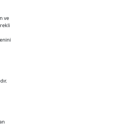
en ve
rekli
enini
dır.
yan