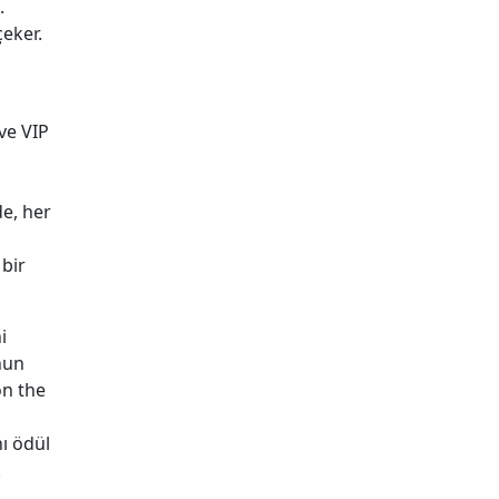
.
eker.
ve VIP
e, her
 bir
i
nun
on the
ı ödül
.