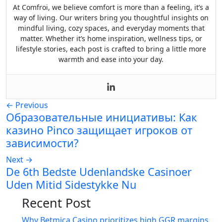
At Comfroi, we believe comfort is more than a feeling, it’s a
way of living. Our writers bring you thoughtful insights on
mindful living, cozy spaces, and everyday moments that
matter. Whether it’s home inspiration, wellness tips, or
lifestyle stories, each post is crafted to bring a little more
warmth and ease into your day.
←
Previous
Образовательные инициативы: Как
казино Pinco защищает игроков от
зависимости?
Next
→
De 6th Bedste Udenlandske Casinoer
Uden Mitid Sidestykke Nu
Recent Post
Why Betmica Casino prioritizes high GGR margins