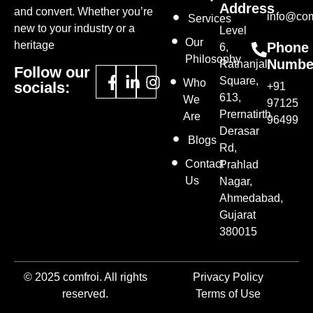
Address
and convert. Whether you’re
info@com
Services
new to your industry or a
Level
Our
heritage
Phone
6,
Philosophy
Numbe
Ratnanjali
Follow our
Square,
Who
socials:
+91
613,
We
97125
Prernatirth
Are
96499
Derasar
Blogs
Rd,
Contact
Prahlad
Us
Nagar,
Ahmedabad,
Gujarat
380015
© 2025 comfroi. All rights
Privacy Policy
reserved.
Terms of Use