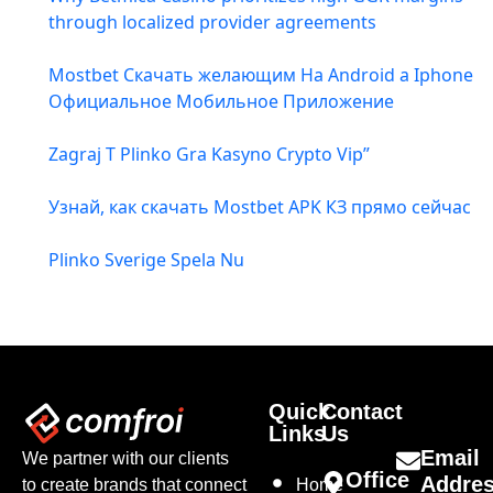
through localized provider agreements
Mostbet Скачать желающим На Android а Iphone
Официальное Мобильное Приложение
Zagraj T Plinko Gra Kasyno Crypto Vip”
Узнай, как скачать Mostbet APK КЗ прямо сейчас
Plinko Sverige Spela Nu
Quick
Contact
Links
Us
Email
We partner with our clients
Office
Addre
to create brands that connect
Home