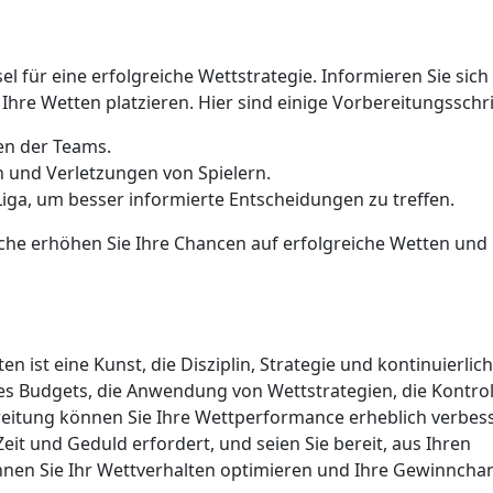
el für eine erfolgreiche Wettstrategie. Informieren Sie sich
 Ihre Wetten platzieren. Hier sind einige Vorbereitungsschri
ken der Teams.
 und Verletzungen von Spielern.
Liga, um besser informierte Entscheidungen zu treffen.
che erhöhen Sie Ihre Chancen auf erfolgreiche Wetten und
 ist eine Kunst, die Disziplin, Strategie und kontinuierlic
nes Budgets, die Anwendung von Wettstrategien, die Kontrol
eitung können Sie Ihre Wettperformance erheblich verbes
Zeit und Geduld erfordert, und seien Sie bereit, aus Ihren
önnen Sie Ihr Wettverhalten optimieren und Ihre Gewinncha