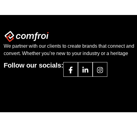
We partner with our clients to create brands that connect and
convert. Whether you’re new to your industry or a heritage
Follow our socials:
© 2025 comfroi. All rights reserved.