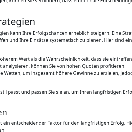
egen, können Sie verhindern, dass emotionale Entscheidung
rategien
en kann Ihre Erfolgschancen erheblich steigern. Eine Stra
ffen und Ihre Einsätze systematisch zu planen. Hier sind ei
herem Wert als die Wahrscheinlichkeit, dass sie eintreffen
 analysieren, können Sie von hohen Quoten profitieren.
 Wetten, um insgesamt höhere Gewinne zu erzielen, jedo
stil passt und passen Sie sie an, um Ihren langfristigen Erf
en
t ein entscheidender Faktor für den langfristigen Erfolg. Hi
en: