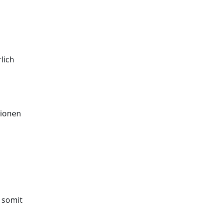
lich
tionen
 somit