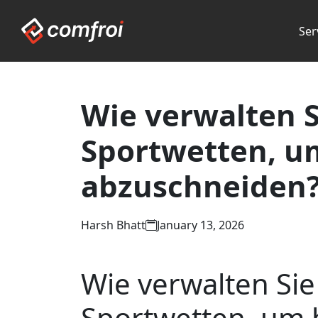
Ser
Wie verwalten S
Sportwetten, u
abzuschneiden
Harsh Bhatt
January 13, 2026
Wie verwalten Sie
Sportwetten, um 