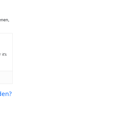
enen,
it’s
den?