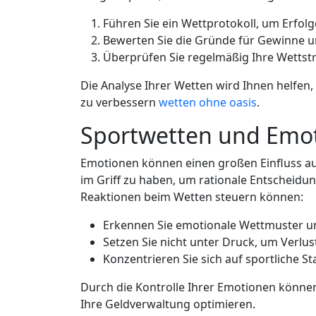
Führen Sie ein Wettprotokoll, um Erfol
Bewerten Sie die Gründe für Gewinne u
Überprüfen Sie regelmäßig Ihre Wettstra
Die Analyse Ihrer Wetten wird Ihnen helfen, 
zu verbessern
wetten ohne oasis
.
Sportwetten und Emo
Emotionen können einen großen Einfluss auf
im Griff zu haben, um rationale Entscheidung
Reaktionen beim Wetten steuern können:
Erkennen Sie emotionale Wettmuster u
Setzen Sie nicht unter Druck, um Verlus
Konzentrieren Sie sich auf sportliche St
Durch die Kontrolle Ihrer Emotionen können
Ihre Geldverwaltung optimieren.