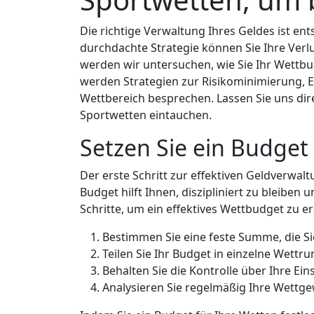
Die richtige Verwaltung Ihres Geldes ist en
durchdachte Strategie können Sie Ihre Verl
werden wir untersuchen, wie Sie Ihr Wettbu
werden Strategien zur Risikominimierung, E
Wettbereich besprechen. Lassen Sie uns dir
Sportwetten eintauchen.
Setzen Sie ein Budget 
Der erste Schritt zur effektiven Geldverwal
Budget hilft Ihnen, diszipliniert zu bleiben
Schritte, um ein effektives Wettbudget zu er
Bestimmen Sie eine feste Summe, die Sie
Teilen Sie Ihr Budget in einzelne Wettru
Behalten Sie die Kontrolle über Ihre Ein
Analysieren Sie regelmäßig Ihre Wettge