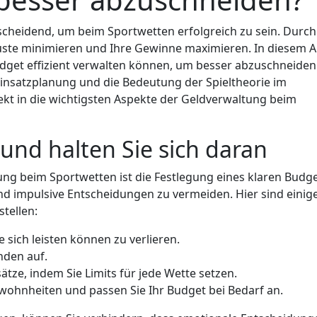
tscheidend, um beim Sportwetten erfolgreich zu sein. Durch
uste minimieren und Ihre Gewinne maximieren. In diesem Ar
dget effizient verwalten können, um besser abzuschneiden
insatzplanung und die Bedeutung der Spieltheorie im
ekt in die wichtigsten Aspekte der Geldverwaltung beim
und halten Sie sich daran
tung beim Sportwetten ist die Festlegung eines klaren Budge
 und impulsive Entscheidungen zu vermeiden. Hier sind einig
stellen:
 sich leisten können zu verlieren.
nden auf.
sätze, indem Sie Limits für jede Wette setzen.
wohnheiten und passen Sie Ihr Budget bei Bedarf an.