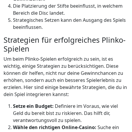
Die Platzierung der Stifte beeinflusst, in welchem
Bereich die Disc landet.
Strategisches Setzen kann den Ausgang des Spiels
beeinflussen.
Strategien für erfolgreiches Plinko-
Spielen
Um beim Plinko-Spielen erfolgreich zu sein, ist es
wichtig, einige Strategien zu berücksichtigen. Diese
können dir helfen, nicht nur deine Gewinnchancen zu
erhöhen, sondern auch ein besseres Spielerlebnis zu
erzielen. Hier sind einige bewährte Strategien, die du in
dein Spiel integrieren kannst:
Setze ein Budget:
Definiere im Voraus, wie viel
Geld du bereit bist zu riskieren. Das hilft dir,
verantwortungsvoll zu spielen.
Wähle den richtigen Online-Casino:
Suche ein