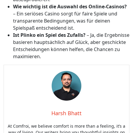
Wie wichtig ist die Auswahl des Online-Casinos?
– Ein seriöses Casino sorgt für faire Spiele und
transparente Bedingungen, was für deinen
Spielspaß entscheidend ist.
Ist Plinko ein Spiel des Zufalls?
– Ja, die Ergebnisse
basieren hauptsächlich auf Glück, aber geschickte
Entscheidungen können helfen, die Chancen zu
maximieren.
Harsh Bhatt
At Comfroi, we believe comfort is more than a feeling, it’s a
way of living. Our writers bring you thoughtful insights on