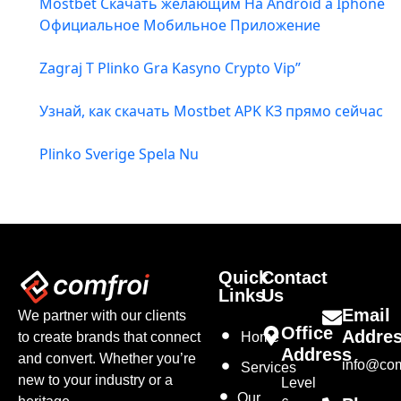
Mostbet Скачать желающим На Android а Iphone
Официальное Мобильное Приложение
Zagraj T Plinko Gra Kasyno Crypto Vip”
Узнай, как скачать Mostbet APK КЗ прямо сейчас
Plinko Sverige Spela Nu
Quick
Contact
Links
Us
Email
We partner with our clients
Office
Addre
to create brands that connect
Home
Address
and convert. Whether you’re
info@com
Services
new to your industry or a
Level
Our