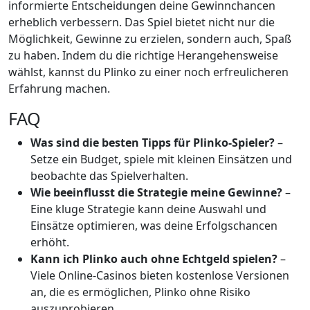
informierte Entscheidungen deine Gewinnchancen
erheblich verbessern. Das Spiel bietet nicht nur die
Möglichkeit, Gewinne zu erzielen, sondern auch, Spaß
zu haben. Indem du die richtige Herangehensweise
wählst, kannst du Plinko zu einer noch erfreulicheren
Erfahrung machen.
FAQ
Was sind die besten Tipps für Plinko-Spieler?
–
Setze ein Budget, spiele mit kleinen Einsätzen und
beobachte das Spielverhalten.
Wie beeinflusst die Strategie meine Gewinne?
–
Eine kluge Strategie kann deine Auswahl und
Einsätze optimieren, was deine Erfolgschancen
erhöht.
Kann ich Plinko auch ohne Echtgeld spielen?
–
Viele Online-Casinos bieten kostenlose Versionen
an, die es ermöglichen, Plinko ohne Risiko
auszuprobieren.