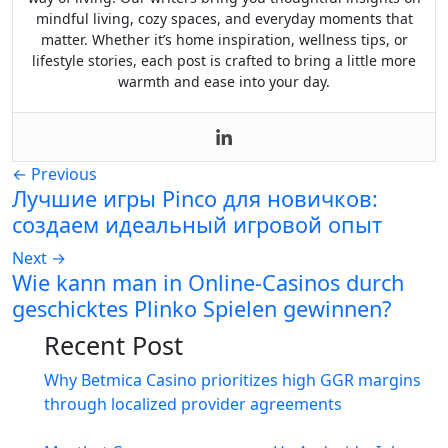
mindful living, cozy spaces, and everyday moments that
matter. Whether it’s home inspiration, wellness tips, or
lifestyle stories, each post is crafted to bring a little more
warmth and ease into your day.
←
Previous
Лучшие игры Pinco для новичков:
создаем идеальный игровой опыт
Next
→
Wie kann man in Online-Casinos durch
geschicktes Plinko Spielen gewinnen?
Recent Post
Why Betmica Casino prioritizes high GGR margins
through localized provider agreements