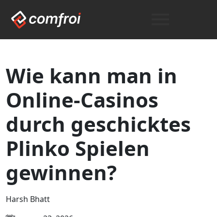
Wie kann man in
Online-Casinos
durch geschicktes
Plinko Spielen
gewinnen?
Harsh Bhatt