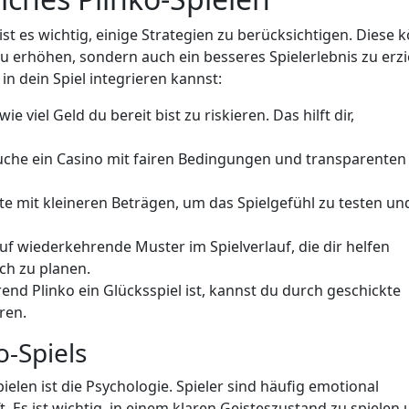
ist es wichtig, einige Strategien zu berücksichtigen. Diese
u erhöhen, sondern auch ein besseres Spielerlebnis zu erzi
in dein Spiel integrieren kannst:
e viel Geld du bereit bist zu riskieren. Das hilft dir,
che ein Casino mit fairen Bedingungen und transparenten
te mit kleineren Beträgen, um das Spielgefühl zu testen un
uf wiederkehrende Muster im Spielverlauf, die dir helfen
ch zu planen.
nd Plinko ein Glücksspiel ist, kannst du durch geschickte
ren.
o-Spiels
ielen ist die Psychologie. Spieler sind häufig emotional
t. Es ist wichtig, in einem klaren Geisteszustand zu spielen