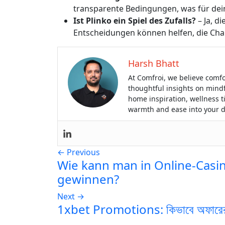
transparente Bedingungen, was für dein
Ist Plinko ein Spiel des Zufalls?
– Ja, d
Entscheidungen können helfen, die Ch
Harsh Bhatt
At Comfroi, we believe comfor
thoughtful insights on mindf
home inspiration, wellness tip
warmth and ease into your d
←
Previous
Wie kann man in Online-Casin
gewinnen?
Next
→
1xbet Promotions: কিভাবে অফারের স