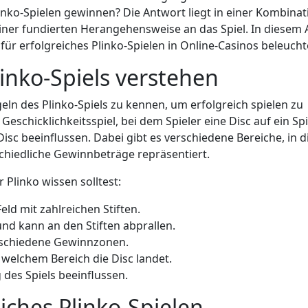
inko-Spielen gewinnen? Die Antwort liegt in einer Kombinat
iner fundierten Herangehensweise an das Spiel. In diesem A
für erfolgreiches Plinko-Spielen in Online-Casinos beleucht
inko-Spiels verstehen
geln des Plinko-Spiels zu kennen, um erfolgreich spielen zu
Geschicklichkeitsspiel, bei dem Spieler eine Disc auf ein Spi
Disc beeinflussen. Dabei gibt es verschiedene Bereiche, in d
schiedliche Gewinnbeträge repräsentiert.
 Plinko wissen solltest:
eld mit zahlreichen Stiften.
und kann an den Stiften abprallen.
erschiedene Gewinnzonen.
n welchem Bereich die Disc landet.
des Spiels beeinflussen.
eiches Plinko-Spielen