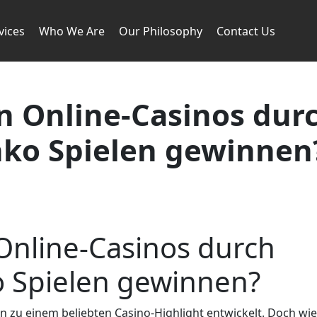
vices
Who We Are
Our Philosophy
Contact Us
n Online-Casinos dur
nko Spielen gewinnen
Online-Casinos durch
o Spielen gewinnen?
ren zu einem beliebten Casino-Highlight entwickelt. Doch wi