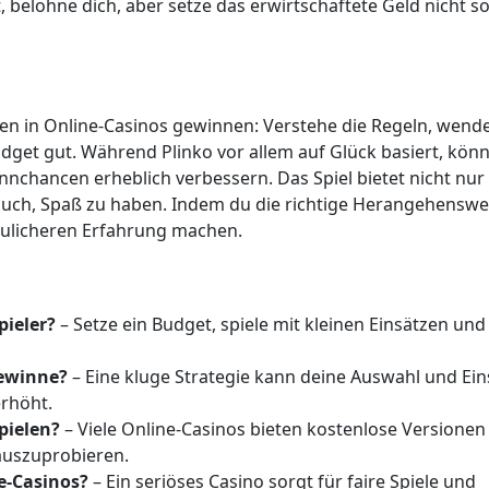
elohne dich, aber setze das erwirtschaftete Geld nicht so
len in Online-Casinos gewinnen: Verstehe die Regeln, wend
udget gut. Während Plinko vor allem auf Glück basiert, kön
nchancen erheblich verbessern. Das Spiel bietet nicht nur 
auch, Spaß zu haben. Indem du die richtige Herangehenswe
reulicheren Erfahrung machen.
pieler?
– Setze ein Budget, spiele mit kleinen Einsätzen und
Gewinne?
– Eine kluge Strategie kann deine Auswahl und Ein
erhöht.
pielen?
– Viele Online-Casinos bieten kostenlose Versionen
 auszuprobieren.
e-Casinos?
– Ein seriöses Casino sorgt für faire Spiele und