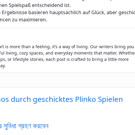
en Spielspaß entscheidend ist.
ie Ergebnisse basieren hauptsächlich auf Glück, aber geschi
ancen zu maximieren.
t is more than a feeling, it’s a way of living. Our writers bring you
ul living, cozy spaces, and everyday moments that matter. Whether 
s, or lifestyle stories, each post is crafted to bring a little more
ay.
os durch geschicktes Plinko Spielen
ুবিধা গ্রহণ করবেন