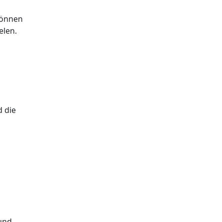
 können
elen.
d die
 und