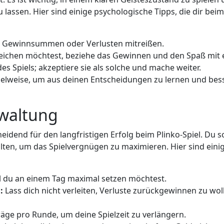
u lassen. Hier sind einige psychologische Tipps, die dir beim
n Gewinnsummen oder Verlusten mitreißen.
reichen möchtest, beziehe das Gewinnen und den Spaß mit e
des Spiels; akzeptiere sie als solche und mache weiter.
ielweise, um aus deinen Entscheidungen zu lernen und bes
rwaltung
heidend für den langfristigen Erfolg beim Plinko-Spiel. Du so
alten, um das Spielvergnügen zu maximieren. Hier sind eini
el du an einem Tag maximal setzen möchtest.
:
Lass dich nicht verleiten, Verluste zurückgewinnen zu wol
räge pro Runde, um deine Spielzeit zu verlängern.