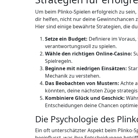
Um beim Plinko-Spielen erfolgreich zu sein, 
dir helfen, nicht nur deine Gewinnchancen z
Hier sind einige bewährte Strategien, die du 
Setze ein Budget:
Definiere im Voraus, wi
verantwortungsvoll zu spielen.
Wähle den richtigen Online-Casino:
Su
Spielregeln.
Beginne mit niedrigen Einsätzen:
Star
Mechanik zu verstehen.
Das Beobachten von Mustern:
Achte a
könnten, deine nächsten Züge strategis
Kombiniere Glück und Geschick:
Währe
Entscheidungen deine Chancen optimie
Die Psychologie des Plink
Ein oft unterschätzter Aspekt beim Plinko-Sp
beeinflusst, was ihre Entscheidungen betriff