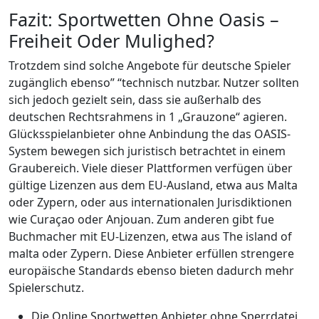
Fazit: Sportwetten Ohne Oasis –
Freiheit Oder Mulighed?
Trotzdem sind solche Angebote für deutsche Spieler
zugänglich ebenso” “technisch nutzbar. Nutzer sollten
sich jedoch gezielt sein, dass sie außerhalb des
deutschen Rechtsrahmens in 1 „Grauzone“ agieren.
Glücksspielanbieter ohne Anbindung the das OASIS-
System bewegen sich juristisch betrachtet in einem
Graubereich. Viele dieser Plattformen verfügen über
gültige Lizenzen aus dem EU-Ausland, etwa aus Malta
oder Zypern, oder aus internationalen Jurisdiktionen
wie Curaçao oder Anjouan. Zum anderen gibt fue
Buchmacher mit EU-Lizenzen, etwa aus The island of
malta oder Zypern. Diese Anbieter erfüllen strengere
europäische Standards ebenso bieten dadurch mehr
Spielerschutz.
Die Online Sportwetten Anbieter ohne Sperrdatei