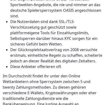
Sportwetten-Angebote, die nie und nimmer an das
deutsche Spielersperrsystem OASIS angeschlossen
sind.
Die Nutzerdaten sind dank SSL-/TLS-
Verschlüsselung gut geschützt sowie
plattformeigene Tools für Einzahlungslimits,
Selbstsperren darüber hinaus KYC sorgen für ein
sicheres Gefühl beim Wetten.
Der Glücksspielstaatsvertrag von 2008 versuchte
erstmals, einheitliche Regeln zu schaffen, scheiterte
jedoch an dieser Realität des digitalen Zeitalters.
Diese Anbieter offerieren oft
Im Durchschnitt findet ihr unter den Online
Wettanbietern ohne Sperrsystem zwischen 5 und
twenty Zahlungsmethoden. Zu diesen gehören
verschiedene E-Wallets, Kryptowährungen oder eher
traditionelle Zahlungsdienste wie die
Banküberweisung. Eine lustige Auswahl an