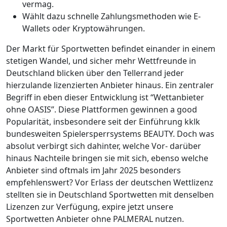
vermag.
Wählt dazu schnelle Zahlungsmethoden wie E-
Wallets oder Kryptowährungen.
Der Markt für Sportwetten befindet einander in einem
stetigen Wandel, und sicher mehr Wettfreunde in
Deutschland blicken über den Tellerrand jeder
hierzulande lizenzierten Anbieter hinaus. Ein zentraler
Begriff in eben dieser Entwicklung ist “Wettanbieter
ohne OASIS”. Diese Plattformen gewinnen a good
Popularität, insbesondere seit der Einführung kklk
bundesweiten Spielersperrsystems BEAUTY. Doch was
absolut verbirgt sich dahinter, welche Vor- darüber
hinaus Nachteile bringen sie mit sich, ebenso welche
Anbieter sind oftmals im Jahr 2025 besonders
empfehlenswert? Vor Erlass der deutschen Wettlizenz
stellten sie in Deutschland Sportwetten mit denselben
Lizenzen zur Verfügung, expire jetzt unsere
Sportwetten Anbieter ohne PALMERAL nutzen.