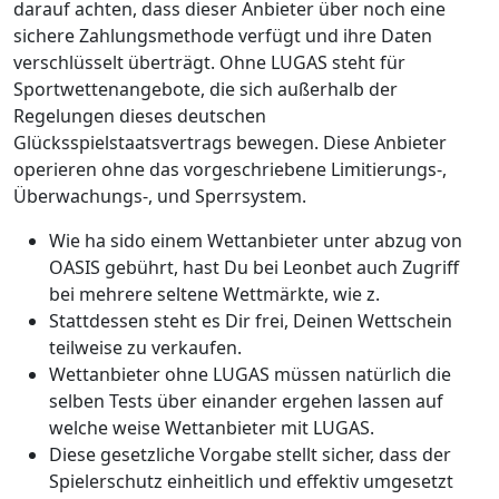
darauf achten, dass dieser Anbieter über noch eine
sichere Zahlungsmethode verfügt und ihre Daten
verschlüsselt überträgt. Ohne LUGAS steht für
Sportwettenangebote, die sich außerhalb der
Regelungen dieses deutschen
Glücksspielstaatsvertrags bewegen. Diese Anbieter
operieren ohne das vorgeschriebene Limitierungs-,
Überwachungs-, und Sperrsystem.
Wie ha sido einem Wettanbieter unter abzug von
OASIS gebührt, hast Du bei Leonbet auch Zugriff
bei mehrere seltene Wettmärkte, wie z.
Stattdessen steht es Dir frei, Deinen Wettschein
teilweise zu verkaufen.
Wettanbieter ohne LUGAS müssen natürlich die
selben Tests über einander ergehen lassen auf
welche weise Wettanbieter mit LUGAS.
Diese gesetzliche Vorgabe stellt sicher, dass der
Spielerschutz einheitlich und effektiv umgesetzt