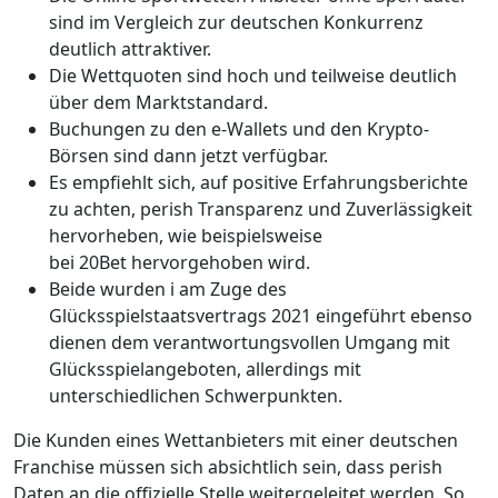
sind im Vergleich zur deutschen Konkurrenz
deutlich attraktiver.
Die Wettquoten sind hoch und teilweise deutlich
über dem Marktstandard.
Buchungen zu den e-Wallets und den Krypto-
Börsen sind dann jetzt verfügbar.
Es empfiehlt sich, auf positive Erfahrungsberichte
zu achten, perish Transparenz und Zuverlässigkeit
hervorheben, wie beispielsweise
bei 20Bet hervorgehoben wird.
Beide wurden i am Zuge des
Glücksspielstaatsvertrags 2021 eingeführt ebenso
dienen dem verantwortungsvollen Umgang mit
Glücksspielangeboten, allerdings mit
unterschiedlichen Schwerpunkten.
Die Kunden eines Wettanbieters mit einer deutschen
Franchise müssen sich absichtlich sein, dass perish
Daten an die offizielle Stelle weitergeleitet werden. So