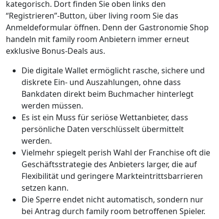
kategorisch. Dort finden Sie oben links den
“Registrieren”-Button, über living room Sie das
Anmeldeformular öffnen. Denn der Gastronomie Shop
handeln mit family room Anbietern immer erneut
exklusive Bonus-Deals aus.
Die digitale Wallet ermöglicht rasche, sichere und
diskrete Ein- und Auszahlungen, ohne dass
Bankdaten direkt beim Buchmacher hinterlegt
werden müssen.
Es ist ein Muss für seriöse Wettanbieter, dass
persönliche Daten verschlüsselt übermittelt
werden.
Vielmehr spiegelt perish Wahl der Franchise oft die
Geschäftsstrategie des Anbieters larger, die auf
Flexibilität und geringere Markteintrittsbarrieren
setzen kann.
Die Sperre endet nicht automatisch, sondern nur
bei Antrag durch family room betroffenen Spieler.