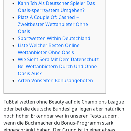
Kann Ich Als Deutscher Spieler Das
Oasis-sperrsystem Umgehen?
Platz A Couple Of: Cashed −
Zweitbester Wettanbieter Ohne
Oasis
Sportwetten Within Deutschland
Liste Welcher Besten Online
Wettanbieter Ohne Oasis
Wie Sieht Sera Mit Dem Datenschutz
Bei Wettanbietern Durch Und Ohne
Oasis Aus?
Arten Vonseiten Bonusangeboten
Fußballwetten ohne Beauty auf die Champions League
oder bei die deutsche Bundesliga liegen aber natürlich
noch höher. Erkennbar war in unseren Tests zudem,
wenn die Buchmacher du Bonus-Programm stark
eingeschränkt haben. Der Grund ist in einer etwas