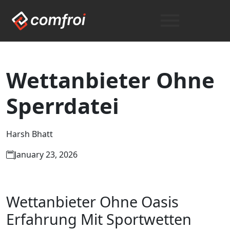
Wettanbieter Ohne
Sperrdatei
Harsh Bhatt
January 23, 2026
Wettanbieter Ohne Oasis
Erfahrung Mit Sportwetten