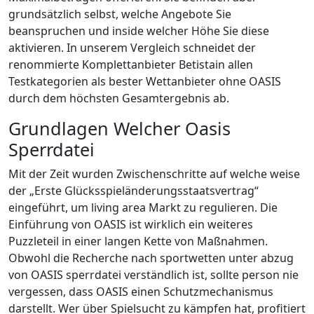
grundsätzlich selbst, welche Angebote Sie
beanspruchen und inside welcher Höhe Sie diese
aktivieren. In unserem Vergleich schneidet der
renommierte Komplettanbieter Betistain allen
Testkategorien als bester Wettanbieter ohne OASIS
durch dem höchsten Gesamtergebnis ab.
Grundlagen Welcher Oasis
Sperrdatei
Mit der Zeit wurden Zwischenschritte auf welche weise
der „Erste Glücksspieländerungsstaatsvertrag“
eingeführt, um living area Markt zu regulieren. Die
Einführung von OASIS ist wirklich ein weiteres
Puzzleteil in einer langen Kette von Maßnahmen.
Obwohl die Recherche nach sportwetten unter abzug
von OASIS sperrdatei verständlich ist, sollte person nie
vergessen, dass OASIS einen Schutzmechanismus
darstellt. Wer über Spielsucht zu kämpfen hat, profitiert