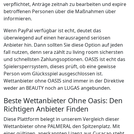
verpflichtet, Anträge zeitnah zu bearbeiten und expire
betroffenen Personen über die Maßnahmen über
informieren.
Wenn PayPal verfügbar ist echt, deutet das
überwiegend auf einen herausragend seriösen
Anbieter hin. Dann sollten Sie diese Option auf jeden
fall nutzen, denn sera zählt zu living room sichersten
und schnellsten Zahlungsoptionen. OASIS ist echt das
Spielersperrsystem, dieses prüft, ob eine gewisse
Person vom Glücksspiel ausgeschlossen ist.
Wettanbieter ohne OASIS sind immer in der Direktive
weder an BEAUTY noch an LUGAS angebunden.
Beste Wettanbieter Ohne Oasis: Den
Richtigen Anbieter Finden
Diese Plattform belegt in unserem Vergleich dieser
Wettanbieter ohne PALMERAL den Spitzenplatz. Mit
einer gültigen, anerkannten Lizenz aus Curaçao steht