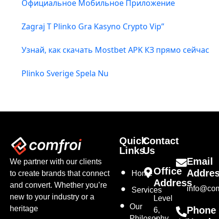
Официальное Мобильное Приложение
Zagraj T Plinko Gra Kasyno Crypto Vip”
Узнай, как скачать Mostbet APK КЗ прямо сейчас
Plinko Sverige Spela Nu
Quick
Contact
Links
Us
Email
We partner with our clients
Office
Addre
to create brands that connect
Home
Address
and convert. Whether you’re
info@com
Services
new to your industry or a
Level
Our
heritage
Phone
6,
Philosophy