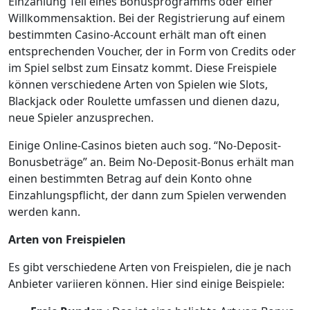
Einzahlung Teil eines Bonusprogramms oder einer
Willkommensaktion. Bei der Registrierung auf einem
bestimmten Casino-Account erhält man oft einen
entsprechenden Voucher, der in Form von Credits oder
im Spiel selbst zum Einsatz kommt. Diese Freispiele
können verschiedene Arten von Spielen wie Slots,
Blackjack oder Roulette umfassen und dienen dazu,
neue Spieler anzusprechen.
Einige Online-Casinos bieten auch sog. “No-Deposit-
Bonusbeträge” an. Beim No-Deposit-Bonus erhält man
einen bestimmten Betrag auf dein Konto ohne
Einzahlungspflicht, der dann zum Spielen verwenden
werden kann.
Arten von Freispielen
Es gibt verschiedene Arten von Freispielen, die je nach
Anbieter variieren können. Hier sind einige Beispiele: