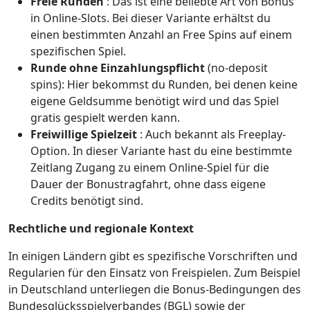
Freie Runden
: Das ist eine beliebte Art von Bonus
in Online-Slots. Bei dieser Variante erhältst du
einen bestimmten Anzahl an Free Spins auf einem
spezifischen Spiel.
Runde ohne Einzahlungspflicht
(no-deposit
spins): Hier bekommst du Runden, bei denen keine
eigene Geldsumme benötigt wird und das Spiel
gratis gespielt werden kann.
Freiwillige Spielzeit
: Auch bekannt als Freeplay-
Option. In dieser Variante hast du eine bestimmte
Zeitlang Zugang zu einem Online-Spiel für die
Dauer der Bonustragfahrt, ohne dass eigene
Credits benötigt sind.
Rechtliche und regionale Kontext
In einigen Ländern gibt es spezifische Vorschriften und
Regularien für den Einsatz von Freispielen. Zum Beispiel
in Deutschland unterliegen die Bonus-Bedingungen des
Bundesglücksspielverbandes (BGL) sowie der