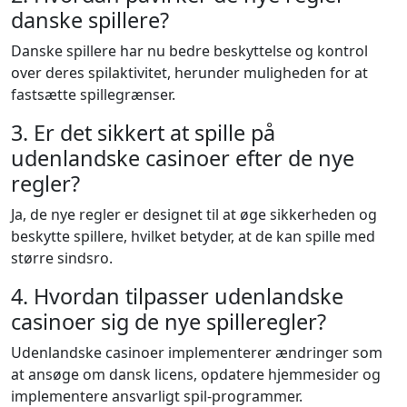
danske spillere?
Danske spillere har nu bedre beskyttelse og kontrol
over deres spilaktivitet, herunder muligheden for at
fastsætte spillegrænser.
3. Er det sikkert at spille på
udenlandske casinoer efter de nye
regler?
Ja, de nye regler er designet til at øge sikkerheden og
beskytte spillere, hvilket betyder, at de kan spille med
større sindsro.
4. Hvordan tilpasser udenlandske
casinoer sig de nye spilleregler?
Udenlandske casinoer implementerer ændringer som
at ansøge om dansk licens, opdatere hjemmesider og
implementere ansvarligt spil-programmer.