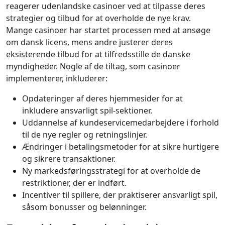
reagerer udenlandske casinoer ved at tilpasse deres
strategier og tilbud for at overholde de nye krav.
Mange casinoer har startet processen med at ansøge
om dansk licens, mens andre justerer deres
eksisterende tilbud for at tilfredsstille de danske
myndigheder. Nogle af de tiltag, som casinoer
implementerer, inkluderer:
Opdateringer af deres hjemmesider for at
inkludere ansvarligt spil-sektioner.
Uddannelse af kundeservicemedarbejdere i forhold
til de nye regler og retningslinjer.
Ændringer i betalingsmetoder for at sikre hurtigere
og sikrere transaktioner.
Ny markedsføringsstrategi for at overholde de
restriktioner, der er indført.
Incentiver til spillere, der praktiserer ansvarligt spil,
såsom bonusser og belønninger.