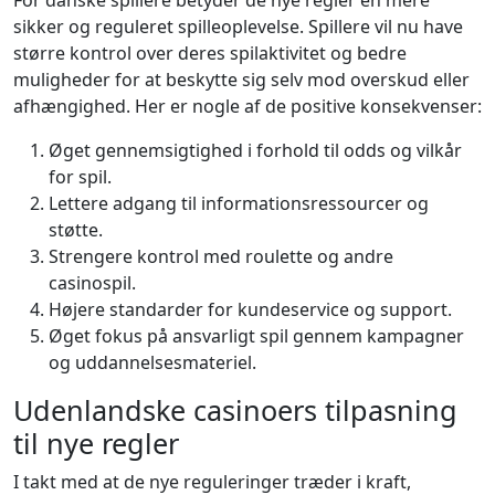
sikker og reguleret spilleoplevelse. Spillere vil nu have
større kontrol over deres spilaktivitet og bedre
muligheder for at beskytte sig selv mod overskud eller
afhængighed. Her er nogle af de positive konsekvenser:
Øget gennemsigtighed i forhold til odds og vilkår
for spil.
Lettere adgang til informationsressourcer og
støtte.
Strengere kontrol med roulette og andre
casinospil.
Højere standarder for kundeservice og support.
Øget fokus på ansvarligt spil gennem kampagner
og uddannelsesmateriel.
Udenlandske casinoers tilpasning
til nye regler
I takt med at de nye reguleringer træder i kraft,