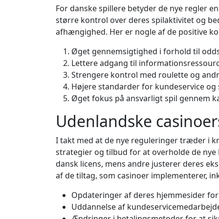
For danske spillere betyder de nye regler en 
større kontrol over deres spilaktivitet og b
afhængighed. Her er nogle af de positive k
Øget gennemsigtighed i forhold til odds 
Lettere adgang til informationsressourc
Strengere kontrol med roulette og andr
Højere standarder for kundeservice og 
Øget fokus på ansvarligt spil gennem 
Udenlandske casinoers 
I takt med at de nye reguleringer træder i k
strategier og tilbud for at overholde de n
dansk licens, mens andre justerer deres eksi
af de tiltag, som casinoer implementerer, in
Opdateringer af deres hjemmesider for a
Uddannelse af kundeservicemedarbejdere 
Ændringer i betalingsmetoder for at sik