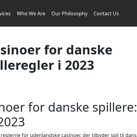
vices
Who We Are
Our Philosophy
Contact Us
sinoer for danske
lleregler i 2023
oer for danske spillere
 2023
reglerne for udenlandske casinoer, der tilbyder spil til dan