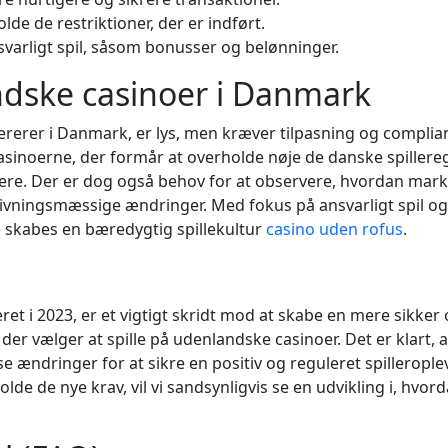
de de restriktioner, der er indført.
ansvarligt spil, såsom bonusser og belønninger.
ndske casinoer i Danmark
ererer i Danmark, er lys, men kræver tilpasning og complia
asinoerne, der formår at overholde nøje de danske spilleregl
llere. Der er dog også behov for at observere, hvordan mar
vgivningsmæssige ændringer. Med fokus på ansvarligt spil og
 skabes en bæredygtig spillekultur
casino uden rofus
.
ret i 2023, er et vigtigt skridt mod at skabe en mere sikker
, der vælger at spille på udenlandske casinoer. Det er klart, 
sse ændringer for at sikre en positiv og reguleret spilleroplev
de de nye krav, vil vi sandsynligvis se en udvikling i, hvor