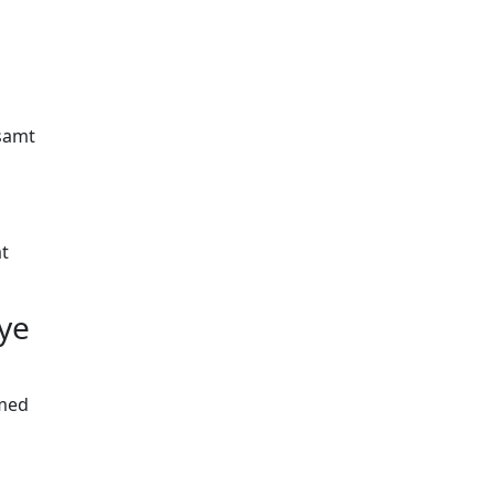
 samt
at
nye
 med