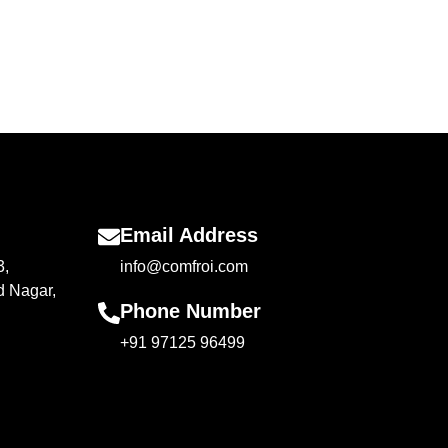
Email Address
3,
info@comfroi.com
d Nagar,
Phone Number
+91 97125 96499