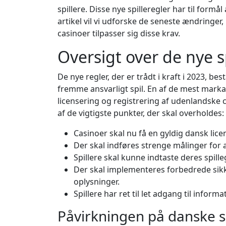
spillere. Disse nye spilleregler har til formål
artikel vil vi udforske de seneste ændringe
casinoer tilpasser sig disse krav.
Oversigt over de nye s
De nye regler, der er trådt i kraft i 2023, be
fremme ansvarligt spil. En af de mest mark
licensering og registrering af udenlandske ca
af de vigtigste punkter, der skal overholdes:
Casinoer skal nu få en gyldig dansk lice
Der skal indføres strenge målinger for 
Spillere skal kunne indtaste deres spille
Der skal implementeres forbedrede sikke
oplysninger.
Spillere har ret til let adgang til infor
Påvirkningen på danske sp