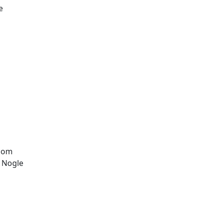
e
e om
. Nogle