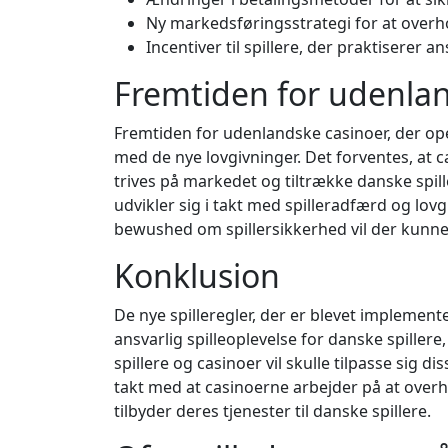
Ny markedsføringsstrategi for at overhol
Incentiver til spillere, der praktiserer 
Fremtiden for udenla
Fremtiden for udenlandske casinoer, der op
med de nye lovgivninger. Det forventes, at c
trives på markedet og tiltrække danske spi
udvikler sig i takt med spilleradfærd og lo
bewushed om spillersikkerhed vil der kunne
Konklusion
De nye spilleregler, der er blevet implemente
ansvarlig spilleoplevelse for danske spillere
spillere og casinoer vil skulle tilpasse sig di
takt med at casinoerne arbejder på at overhol
tilbyder deres tjenester til danske spillere.