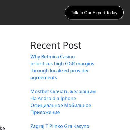
Talk to Our Expert Today
Recent Post
Why Betmica Casino
prioritizes high GGR margins
through localized provider
agreements
Mostbet Скачать желающим
:
На Android а Iphone
Официальное Мобильное
Приложение
Zagraj T Plinko Gra Kasyno
ske