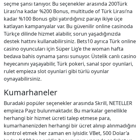
seçme şansı tanıyor. Bu seçenekler arasında 200Türk
Lirası’na kadar %200 Bonus, multitude of Türk Lirası’na
kadar %100 Bonus gibi yatırdığınız parayı ikiye üçe
katlayan kampanyalar var. Bu güvenilir online casinoda
Türkçe dilinde hizmet alabilir, sorun yaşadığınızda
destek hattını kullanabilirsiniz. Bets10 ayrıca Türk online
casino oyuncuları için Süper Lig’e the woman hafta
bedava bahis oynama şansı sunuyor. Üstelik canlı casino
heyecanını yaşayabilir, Türk pokeri, sanal spor oyunlari,
rulet empieza slot oyunlari gibi türlü oyunlar
oynayabilirsiniz.
Kumarhaneler
Buradaki popüler seçenekler arasında Skrill, NETELLER
empieza Payz bulunmaktadır. Bu markalar genellikle
herhangi bir hizmet ücreti talep etmese para,
kumarhanenizden herhangi bir ücret alınıp alınmadığını
kontrol etmek her zaman en iyisidir. VBet, 500 Dolar’a