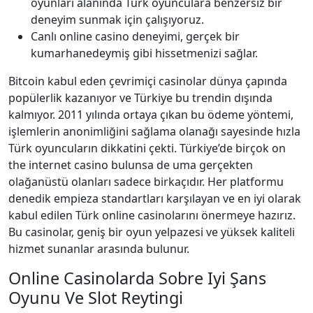
oyunları alanında Türk oyunculara benzersiz bir
deneyim sunmak için çalışıyoruz.
Canlı online casino deneyimi, gerçek bir
kumarhanedeymiş gibi hissetmenizi sağlar.
Bitcoin kabul eden çevrimiçi casinolar dünya çapında
popülerlik kazanıyor ve Türkiye bu trendin dışında
kalmıyor. 2011 yılında ortaya çıkan bu ödeme yöntemi,
işlemlerin anonimliğini sağlama olanağı sayesinde hızla
Türk oyuncuların dikkatini çekti. Türkiye’de birçok on
the internet casino bulunsa de uma gerçekten
olağanüstü olanları sadece birkaçıdır. Her platformu
denedik empieza standartları karşılayan ve en iyi olarak
kabul edilen Türk online casinolarını önermeye hazırız.
Bu casinolar, geniş bir oyun yelpazesi ve yüksek kaliteli
hizmet sunanlar arasında bulunur.
Online Casinolarda Sobre Iyi Şans
Oyunu Ve Slot Reytingi