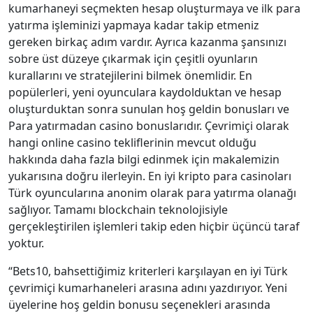
kumarhaneyi seçmekten hesap oluşturmaya ve ilk para
yatırma işleminizi yapmaya kadar takip etmeniz
gereken birkaç adım vardır. Ayrıca kazanma şansınızı
sobre üst düzeye çıkarmak için çeşitli oyunların
kurallarını ve stratejilerini bilmek önemlidir. En
popülerleri, yeni oyunculara kaydolduktan ve hesap
oluşturduktan sonra sunulan hoş geldin bonusları ve
Para yatırmadan casino bonuslarıdır. Çevrimiçi olarak
hangi online casino tekliflerinin mevcut olduğu
hakkında daha fazla bilgi edinmek için makalemizin
yukarısına doğru ilerleyin. En iyi kripto para casinoları
Türk oyuncularına anonim olarak para yatırma olanağı
sağlıyor. Tamamı blockchain teknolojisiyle
gerçekleştirilen işlemleri takip eden hiçbir üçüncü taraf
yoktur.
“Bets10, bahsettiğimiz kriterleri karşılayan en iyi Türk
çevrimiçi kumarhaneleri arasına adını yazdırıyor. Yeni
üyelerine hoş geldin bonusu seçenekleri arasında