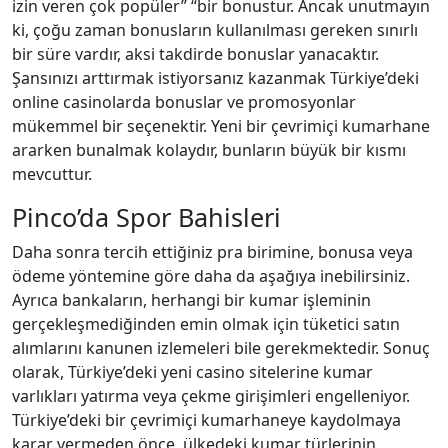
izin veren çok popüler” “bir bonustur. Ancak unutmayın
ki, çoğu zaman bonusların kullanılması gereken sınırlı
bir süre vardır, aksi takdirde bonuslar yanacaktır.
Şansınızı arttırmak istiyorsanız kazanmak Türkiye’deki
online casinolarda bonuslar ve promosyonlar
mükemmel bir seçenektir. Yeni bir çevrimiçi kumarhane
ararken bunalmak kolaydır, bunların büyük bir kısmı
mevcuttur.
Pinco’da Spor Bahisleri
Daha sonra tercih ettiğiniz pra birimine, bonusa veya
ödeme yöntemine göre daha da aşağıya inebilirsiniz.
Ayrıca bankaların, herhangi bir kumar işleminin
gerçekleşmediğinden emin olmak için tüketici satın
alımlarını kanunen izlemeleri bile gerekmektedir. Sonuç
olarak, Türkiye’deki yeni casino sitelerine kumar
varlıkları yatırma veya çekme girişimleri engelleniyor.
Türkiye’deki bir çevrimiçi kumarhaneye kaydolmaya
karar vermeden önce, ülkedeki kumar türlerinin