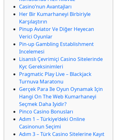
Casino’nun Avantajları
Her Bir Kumarhaneyi Birbiriyle
Karşılaştırın
Pinup Aviator Ve Diğer Heyecan
Verici Oyunlar
Pin-up Gambling Establishment
Incelemesi
Lisanslı Çevrimiçi Casino Sitelerinde
Kyc Gereksinimleri
Pragmatic Play Live – Blackjack
Turnuva Maratonu
Gerçek Para Ile Oyun Oynamak Için
Hangi On The Web Kumarhaneyi
Seçmek Daha Iyidir?
Pinco Casino Bonusları
Adım 1 – Türkiye’deki Online
Casinonun Seçimi
Adım 3 – Türk Casino Sitelerine Kayıt