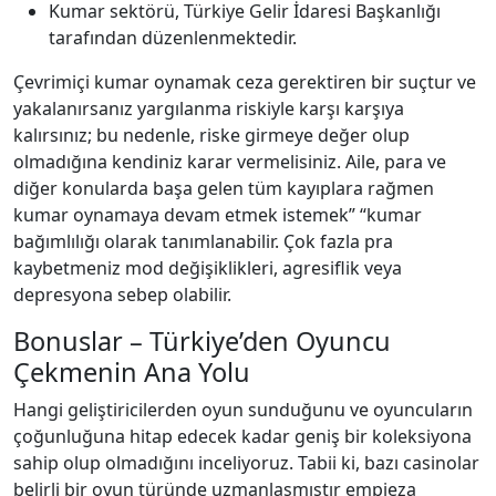
Kumar sektörü, Türkiye Gelir İdaresi Başkanlığı
tarafından düzenlenmektedir.
Çevrimiçi kumar oynamak ceza gerektiren bir suçtur ve
yakalanırsanız yargılanma riskiyle karşı karşıya
kalırsınız; bu nedenle, riske girmeye değer olup
olmadığına kendiniz karar vermelisiniz. Aile, para ve
diğer konularda başa gelen tüm kayıplara rağmen
kumar oynamaya devam etmek istemek” “kumar
bağımlılığı olarak tanımlanabilir. Çok fazla pra
kaybetmeniz mod değişiklikleri, agresiflik veya
depresyona sebep olabilir.
Bonuslar – Türkiye’den Oyuncu
Çekmenin Ana Yolu
Hangi geliştiricilerden oyun sunduğunu ve oyuncuların
çoğunluğuna hitap edecek kadar geniş bir koleksiyona
sahip olup olmadığını inceliyoruz. Tabii ki, bazı casinolar
belirli bir oyun türünde uzmanlaşmıştır empieza