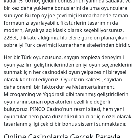
kadar %100 hoş geldin bonusunun yanında sadakat ve
bir kez daha yükleme bonuslarini de uma oyunculara
sunuyor. Bu top oy joe çevrimiçi kumarhanede zaman
formatınızı ayarlayabilir, fikstürlerin tasarımını da
modern, Asyalı ya ag klasik olarak seçebiliyorsunuz.
22Bet, dikkate aldığımız filtrelere göre ön plana çıkan
sobre iyi Türk çevrimiçi kumarhane sitelerinden biridir.
Her bir Türk oyuncusuna, saygın empieza deneyimli
oyun yazılım geliştiricilerinden en iyi oyun seçeneklerini
sunmak için her casinodaki oyun yelpazesini bireysel
olarak kontrol ediyoruz. Oyunların kalitesi, sayıdan
daha önemli bir faktördür ve Netentertainment,
Microgaming ve Yggdrasil gibi tanınmış geliştiricilerin
oyunlarını sunan operatörleri özellikle değerli
buluyoruz. PINCO Casino’nun resmi sitesi, hem yeni
oyuncular hem para düzenli kullanıcılar için özel olarak
tasarlanmış ilgi çekici bir bonus sistemi sunmaktadır.
Online Casinolarda Gerçek Parayla