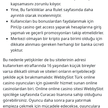
kapsamasını zorunlu kılıyor.
Yine, Bu farklılıklar ana Rulet sayfasında daha
ayrıntılı olarak incelenmiştir.
Kullanıcıları bu bonuslardan faydalanmak için
PinUp casino get access yaparak hesaplarına giriş
yapmalı ve geçerli promosyonları takip etmelidirler.
Merkezi olmayan bir kripto para birimi olduğu için
dikkate alınması gereken herhangi bir banka ücreti
yoktur.
Bu nedenle yetişkinler de bu sitelerinin adresi
kullanırken etraflarında 16 yaşından küçük bireyler
varsa dikkatli olmalı ve siteleri onların erişebileceği
şekilde açık bırakmamalıdır. WebbySlot Türk online
casino oyuncuları için güvenilir hizmet sunan online
casinolardan biri. Online online casino sitesi WebbySlot
spicilège sayfasında Curacao lisansına sahip olduğunu
görebilirsiniz. Oyuncu daha sonra para yatırmak
empieza çekmek için mücadele edecekse, oyunculara