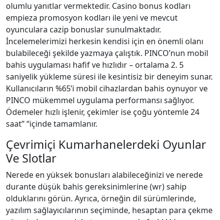
olumlu yanıtlar vermektedir. Casino bonus kodları
empieza promosyon kodları ile yeni ve mevcut
oyunculara cazip bonuslar sunulmaktadır.
İncelemelerimizi herkesin kendisi için en önemli olanı
bulabileceği şekilde yazmaya çalıştık. PINCO’nun mobil
bahis uygulaması hafif ve hızlıdır – ortalama 2. 5
saniyelik yükleme süresi ile kesintisiz bir deneyim sunar.
Kullanıcıların %65’i mobil cihazlardan bahis oynuyor ve
PINCO mükemmel uygulama performansı sağlıyor.
Ödemeler hızlı işlenir, çekimler ise çoğu yöntemle 24
saat” “içinde tamamlanır.
Çevrimiçi Kumarhanelerdeki Oyunlar
Ve Slotlar
Nerede en yüksek bonusları alabileceğinizi ve nerede
durante düşük bahis gereksinimlerine (wr) sahip
olduklarını görün. Ayrıca, örneğin dil sürümlerinde,
yazılım sağlayıcılarının seçiminde, hesaptan para çekme