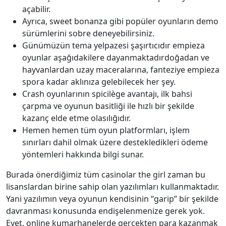
açabilir.
Ayrıca, sweet bonanza gibi popüler oyunların demo
sürümlerini sobre deneyebilirsiniz.
Günümüzün tema yelpazesi şaşırtıcıdır empieza
oyunlar aşağıdakilere dayanmaktadırdoğadan ve
hayvanlardan uzay maceralarına, fanteziye empieza
spora kadar aklınıza gelebilecek her şey.
Crash oyunlarının spicilège avantajı, ilk bahsi
çarpma ve oyunun basitliği ile hızlı bir şekilde
kazanç elde etme olasılığıdır.
Hemen hemen tüm oyun platformları, işlem
sınırları dahil olmak üzere destekledikleri ödeme
yöntemleri hakkında bilgi sunar.
Burada önerdiğimiz tüm casinolar the girl zaman bu
lisanslardan birine sahip olan yazılımları kullanmaktadır.
Yani yazılımın veya oyunun kendisinin “garip” bir şekilde
davranması konusunda endişelenmenize gerek yok.
Evet, online kumarhanelerde gerçekten para kazanmak