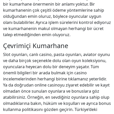
bir kumarhane önermenin bir anlamı yoktur. Bir
kumarhanenin çok çeşitli ödeme yöntemlerine sahip
olduğundan emin oluruz, böylece oyuncular uygun
olanı bulabilirler. Ayrıca işlem sürelerini kontrol ediyoruz
ve kumarhanenin makul olmayan herhangi bir ücret
talep etmediğinden emin oluyoruz.
Çevrimiçi Kumarhane
Slot oyunları, canlı casino, pasta oyunları, aviator oyunu
ve daha birçok seçenekle dolu olan oyun koleksiyonu,
oyunculara heyecan dolu bir deneyim yaşatır. Tüm
önemli bilgileri bir arada bulmak için casino
incelemelerinden herhangi birine tıklamanız yeterlidir.
Ya da doğrudan online casinoyu ziyaret edebilir ve kayıt
olmadan önce sunulan oyunlara ve bonuslara göz
atabilirsiniz. Örneğin, en sevdiğiniz oyunlara sahip olup
olmadıklarına bakın, hüküm ve koşulları ve ayrıca bonus
kullanma politikasını gözden geçirin. Türkiye’deki