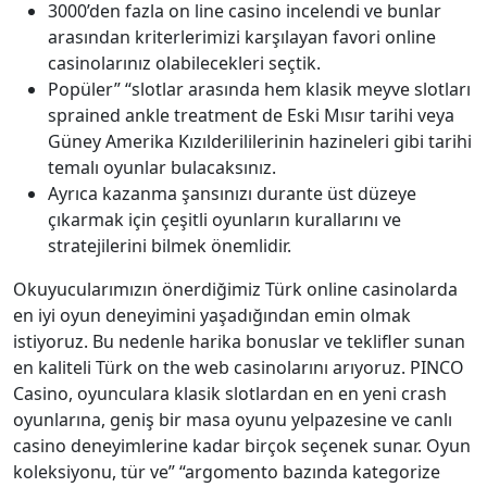
3000’den fazla on line casino incelendi ve bunlar
arasından kriterlerimizi karşılayan favori online
casinolarınız olabilecekleri seçtik.
Popüler” “slotlar arasında hem klasik meyve slotları
sprained ankle treatment de Eski Mısır tarihi veya
Güney Amerika Kızılderililerinin hazineleri gibi tarihi
temalı oyunlar bulacaksınız.
Ayrıca kazanma şansınızı durante üst düzeye
çıkarmak için çeşitli oyunların kurallarını ve
stratejilerini bilmek önemlidir.
Okuyucularımızın önerdiğimiz Türk online casinolarda
en iyi oyun deneyimini yaşadığından emin olmak
istiyoruz. Bu nedenle harika bonuslar ve teklifler sunan
en kaliteli Türk on the web casinolarını arıyoruz. PINCO
Casino, oyunculara klasik slotlardan en en yeni crash
oyunlarına, geniş bir masa oyunu yelpazesine ve canlı
casino deneyimlerine kadar birçok seçenek sunar. Oyun
koleksiyonu, tür ve” “argomento bazında kategorize