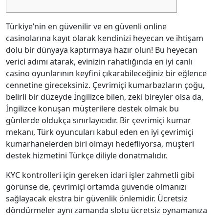
Türkiye’nin en güvenilir ve en güvenli online
casinolarına kayıt olarak kendinizi heyecan ve ihtişam
dolu bir dünyaya kaptırmaya hazır olun! Bu heyecan
verici adımı atarak, evinizin rahatlığında en iyi canlı
casino oyunlarının keyfini çıkarabileceğiniz bir eğlence
cennetine gireceksiniz. Çevrimiçi kumarbazların çoğu,
belirli bir düzeyde İngilizce bilen, zeki bireyler olsa da,
İngilizce konuşan müşterilere destek olmak bu
günlerde oldukça sınırlayıcıdır. Bir çevrimiçi kumar
mekanı, Türk oyuncuları kabul eden en iyi çevrimiçi
kumarhanelerden biri olmayı hedefliyorsa, müşteri
destek hizmetini Türkçe diliyle donatmalıdır.
KYC kontrolleri için gereken idari işler zahmetli gibi
görünse de, çevrimiçi ortamda güvende olmanızı
sağlayacak ekstra bir güvenlik önlemidir. Ücretsiz
döndürmeler aynı zamanda slotu ücretsiz oynamanıza