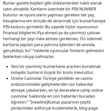
Bunlar gazete bayileri gibi dükkanlardan nakit olarak
satın alınabilir. Kartların üzerinde bir PIN NUMBER
bulunur ve oyuncuların yapması gereken tek şey,
hesaplarına em virtude de aktarmak için kumarhaneye
PIN kodunu girmektir. Bu sayede hiçbir oyuncunun
finansal bilgilerini ifşa etmesi ya da çevrimiçi çalınan
herhangi bir şeyi riske atması gerekmez. Ön ödemeli
kartlarla yapılan para yatırma işlemleri de anında
gerçekleşir, bu” “nedenle oyuncular fonların gelmesini
beklerken sıkışıp kalmazlar.
Yeni bir çevrimiçi kumarhane ararken bunalmak
kolaydır, bunların büyük bir kısmı mevcuttur.
Online Casinolar Türkiye yenilikler ve casino
endüstrisindeki gelişmelerden sizi haberdar
etmeye çabalarken, en iyi derecelere sahip online
casinolar hakkında en son haberleri buradan
öğrenin.” “[newline]Kumar pazarının çeşitli
yönlerinden editoryal incelemelerle, blog page