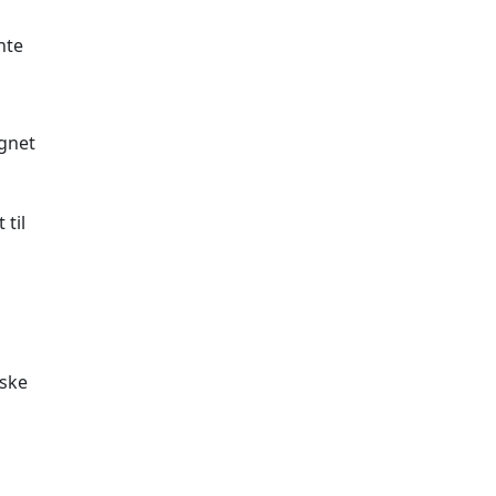
nte
ignet
 til
iske