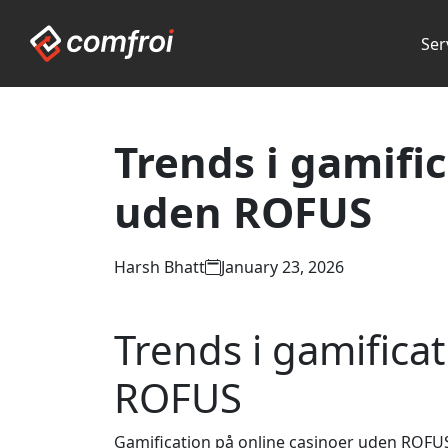
Ser
Trends i gamifi
uden ROFUS
Harsh Bhatt
January 23, 2026
Trends i gamifica
ROFUS
Gamification på online casinoer uden ROFUS 