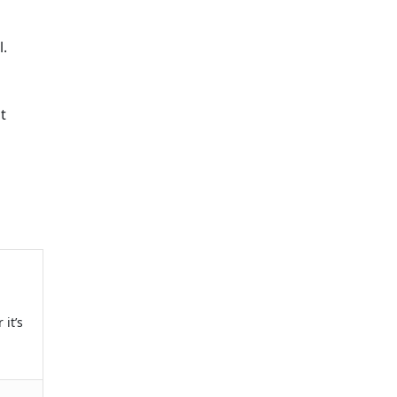
l.
t
it’s