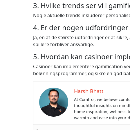
3. Hvilke trends ser vi i gamif
Nogle aktuelle trends inkluderer personalise
4. Er der nogen udfordringer
Ja, en af de største udfordringer er at sikre,
spillere forbliver ansvarlige.
5. Hvordan kan casinoer impl
Casinoer kan implementere gamification ved a
belønningsprogrammer, og sikre en god bala
Harsh Bhatt
At Comfroi, we believe comfor
thoughtful insights on mindf
home inspiration, wellness tip
warmth and ease into your d