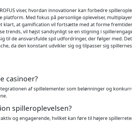
 ROFUS viser, hvordan innovationer kan forbedre spilleropl
 platform. Med fokus på personlige oplevelser, multiplaye
t klart, at gamification vil fortsætte med at forme fremtide
e trends, vil højst sandsynligt se en stigning i spillerenga
ig til de ansvarsfulde spil udfordringer, der følger med. Det
he, da den konstant udvikler sig og tilpasser sig spillernes
ne casinoer?
 integrationen af spillelementer som belønninger og konkurr
rne.
ion spilleroplevelsen?
aktiv og engagerende, hvilket kan føre til højere spillerret