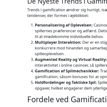
De Nyeste Trends i Gamif
Trends i gamification ændrer sig hurtigt, is
tendenser, der formes i øjeblikket:
Personalisering af Oplevelsen:
Casinoe
spillernes præferencer og adfærd. Dett
til at imødekomme individuelle behov.
Multiplayer Interaktion:
Der er en stig
konkurrere mod hinanden og samarbejde fo
spilleoplevelsen.
Augmented Reality og Virtual Reality:
interaktivitet i online casinoer, så spill
Gamification af Spilmechanikker:
Trad
gamification, såsom bonuses for at opnå
Holdfordelinger og Taktiske Spil:
Spille
opgaver, hvilket engagerer dem yderligere
Fordele ved Gamificati