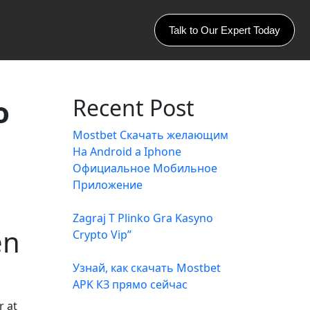
Talk to Our Expert Today
o
Recent Post
Mostbet Скачать желающим
На Android а Iphone
Официальное Мобильное
Приложение
Zagraj T Plinko Gra Kasyno
en
Crypto Vip”
Узнай, как скачать Mostbet
APK КЗ прямо сейчас
r at