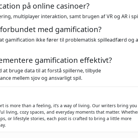
ication på online casinoer?
ring, multiplayer interaktion, samt brugen af VR og AR i spi
 forbundet med gamification?
 at gamification ikke fører til problematisk spilleadfærd og a
ementere gamification effektivt?
t bruge data til at forstå spillerne, tilbyde
nce mellem sjov og ansvarligt spil.
t is more than a feeling, it’s a way of living. Our writers bring you
ul living, cozy spaces, and everyday moments that matter. Whether 
s, or lifestyle stories, each post is crafted to bring a little more
ay.