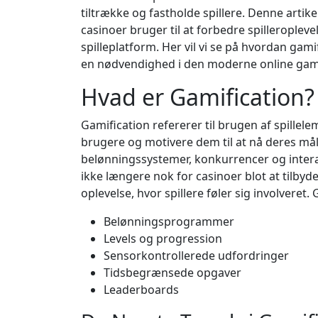
tiltrække og fastholde spillere. Denne artik
casinoer bruger til at forbedre spillerople
spilleplatform. Her vil vi se på hvordan ga
en nødvendighed i den moderne online gam
Hvad er Gamification?
Gamification refererer til brugen af spill
brugere og motivere dem til at nå deres mål
belønningssystemer, konkurrencer og interak
ikke længere nok for casinoer blot at tilbyd
oplevelse, hvor spillere føler sig involvere
Belønningsprogrammer
Levels og progression
Sensorkontrollerede udfordringer
Tidsbegrænsede opgaver
Leaderboards