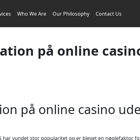
vices
Who We Are
Our Philosophy
Contact Us
cation på online casin
tion på online casino ud
har vundet stor popularitet og er blevet en nøglefaktor fo