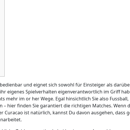
v bedienbar und eignet sich sowohl für Einsteiger als darübe
o ihr eigenes Spielverhalten eigenverantwortlich im Griff hab
s mehr im or her Wege. Egal hinsichtlich Sie also Fussball,
n – hier finden Sie garantiert die richtigen Matches. Wenn 
er Curacao ist natürlich, kannst Du davon ausgehen, dass 
narbeitet.