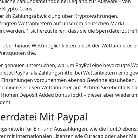
enkliche Zahlungsmethode bei Legiano zur Auswahl – von
e Krypto-Coins.
perish Zahlungsabwicklung über Kryptowährungen.
efragten Wettanbietern auf unserem deutschen Markt.
t werden, 1 sicherzustellen, dass sie die Sperrdatei zutref
darüber hinaus Wettmöglichkeiten bietet der Wettanbieter 
Wettquoten the.
er genauer untersuchen, warum PayPal eine bevorzugte Wa
ietet PayPal als Zahlungsmittel bei Wettanbietern eine ge
 o Einzahlungen vorzunehmen ebenso Gewinne abzuheben.
 einen seriösen Wettanbieter auf. Achten Sie ebenfalls da
al hohen Deposit Added bonus lockt – dieser aber wiederu
geht.
errdatei Mit Paypal
gsmitteln für Ein- und Auszahlungen, wie die FunID ebens
er mit internationalen Lizenzen wie Curacao oder aber Mal