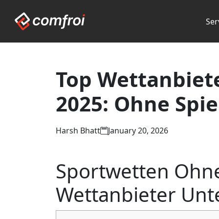
Ser
Top Wettanbiet
2025: Ohne Spie
Harsh Bhatt
January 20, 2026
Sportwetten Ohne
Wettanbieter Unt