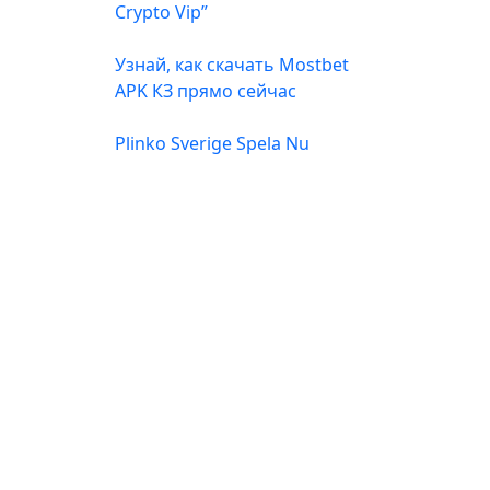
Crypto Vip”
Узнай, как скачать Mostbet
APK КЗ прямо сейчас
Plinko Sverige Spela Nu