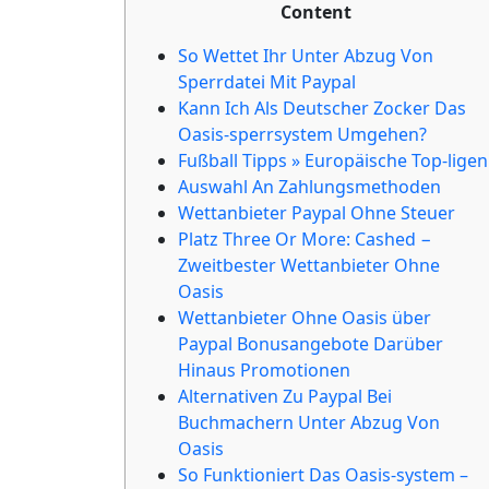
Content
So Wettet Ihr Unter Abzug Von
Sperrdatei Mit Paypal
Kann Ich Als Deutscher Zocker Das
Oasis-sperrsystem Umgehen?
Fußball Tipps » Europäische Top-ligen
Auswahl An Zahlungsmethoden
Wettanbieter Paypal Ohne Steuer
Platz Three Or More: Cashed −
Zweitbester Wettanbieter Ohne
Oasis
Wettanbieter Ohne Oasis über
Paypal Bonusangebote Darüber
Hinaus Promotionen
Alternativen Zu Paypal Bei
Buchmachern Unter Abzug Von
Oasis
So Funktioniert Das Oasis-system –