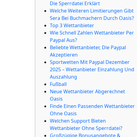
Die Sperrdatei Erklärt
Welche Weiteren Limitierungen Gibt
Sera Bei Buchmachern Durch Oasis?
Top 3 Wettanbieter
Wie Schnell Zahlen Wettanbieter Per
Paypal Aus?
Beliebte Wettanbieter, Die Paypal
Akzeptieren
Sportwetten Mit Paypal Dezember
2025 – Wettanbieter Einzahlung Und
Auszahlung
Fußball
Neue Wettanbieter Abgerechnet
Oasis
Finde Einen Passenden Wettanbieter
Ohne Oasis
Welchen Support Bieten
Wettanbieter Ohne Sperrdatei?
Großzügige Bonusangebote &