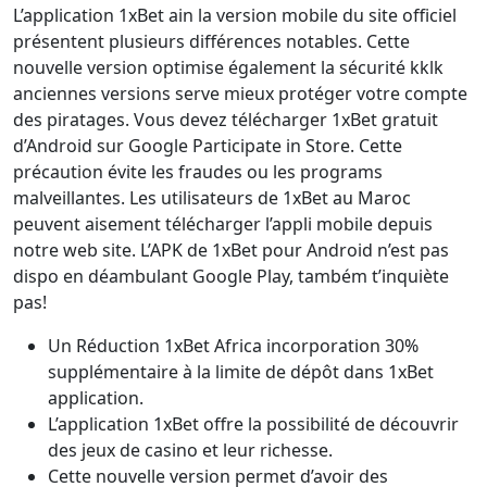
L’application 1xBet ain la version mobile du site officiel
présentent plusieurs différences notables. Cette
nouvelle version optimise également la sécurité kklk
anciennes versions serve mieux protéger votre compte
des piratages. Vous devez télécharger 1xBet gratuit
d’Android sur Google Participate in Store. Cette
précaution évite les fraudes ou les programs
malveillantes. Les utilisateurs de 1xBet au Maroc
peuvent aisement télécharger l’appli mobile depuis
notre web site. L’APK de 1xBet pour Android n’est pas
dispo en déambulant Google Play, também t’inquiète
pas!
Un Réduction 1xBet Africa incorporation 30%
supplémentaire à la limite de dépôt dans 1xBet
application.
L’application 1xBet offre la possibilité de découvrir
des jeux de casino et leur richesse.
Cette nouvelle version permet d’avoir des