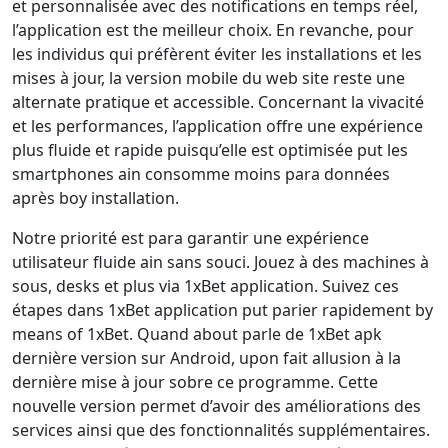
et personnalisée avec des notifications en temps réel,
l’application est the meilleur choix. En revanche, pour
les individus qui préfèrent éviter les installations et les
mises à jour, la version mobile du web site reste une
alternate pratique et accessible. Concernant la vivacité
et les performances, l’application offre une expérience
plus fluide et rapide puisqu’elle est optimisée put les
smartphones ain consomme moins para données
après boy installation.
Notre priorité est para garantir une expérience
utilisateur fluide ain sans souci. Jouez à des machines à
sous, desks et plus via 1xBet application. Suivez ces
étapes dans 1xBet application put parier rapidement by
means of 1xBet. Quand about parle de 1xBet apk
dernière version sur Android, upon fait allusion à la
dernière mise à jour sobre ce programme. Cette
nouvelle version permet d’avoir des améliorations des
services ainsi que des fonctionnalités supplémentaires.