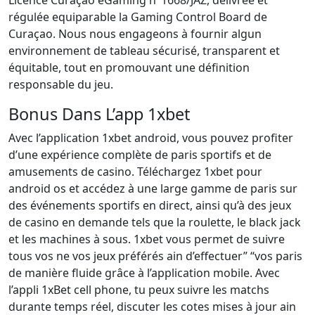
régulée equiparable la Gaming Control Board de
Curaçao. Nous nous engageons à fournir algun
environnement de tableau sécurisé, transparent et
équitable, tout en promouvant une définition
responsable du jeu.
Bonus Dans L’app 1xbet
Avec l’application 1xbet android, vous pouvez profiter
d’une expérience complète de paris sportifs et de
amusements de casino. Téléchargez 1xbet pour
android os et accédez à une large gamme de paris sur
des événements sportifs en direct, ainsi qu’à des jeux
de casino en demande tels que la roulette, le black jack
et les machines à sous. 1xbet vous permet de suivre
tous vos ne vos jeux préférés ain d’effectuer” “vos paris
de manière fluide grâce à l’application mobile. Avec
l’appli 1xBet cell phone, tu peux suivre les matchs
durante temps réel, discuter les cotes mises à jour ain