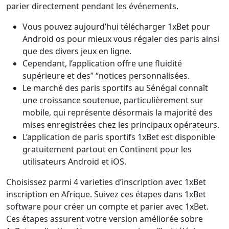
parier directement pendant les événements.
Vous pouvez aujourd’hui télécharger 1xBet pour
Android os pour mieux vous régaler des paris ainsi
que des divers jeux en ligne.
Cependant, l’application offre une fluidité
supérieure et des” “notices personnalisées.
Le marché des paris sportifs au Sénégal connaît
une croissance soutenue, particulièrement sur
mobile, qui représente désormais la majorité des
mises enregistrées chez les principaux opérateurs.
L’application de paris sportifs 1xBet est disponible
gratuitement partout en Continent pour les
utilisateurs Android et iOS.
Choisissez parmi 4 varieties d’inscription avec 1xBet
inscription en Afrique. Suivez ces étapes dans 1xBet
software pour créer un compte et parier avec 1xBet.
Ces étapes assurent votre version améliorée sobre