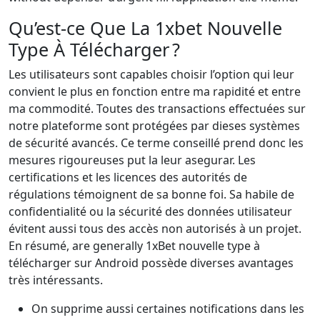
Qu’est-ce Que La 1xbet Nouvelle
Type À Télécharger ?
Les utilisateurs sont capables choisir l’option qui leur
convient le plus en fonction entre ma rapidité et entre
ma commodité. Toutes des transactions effectuées sur
notre plateforme sont protégées par dieses systèmes
de sécurité avancés. Ce terme conseillé prend donc les
mesures rigoureuses put la leur asegurar. Les
certifications et les licences des autorités de
régulations témoignent de sa bonne foi. Sa habile de
confidentialité ou la sécurité des données utilisateur
évitent aussi tous des accès non autorisés à un projet.
En résumé, are generally 1xBet nouvelle type à
télécharger sur Android possède diverses avantages
très intéressants.
On supprime aussi certaines notifications dans les