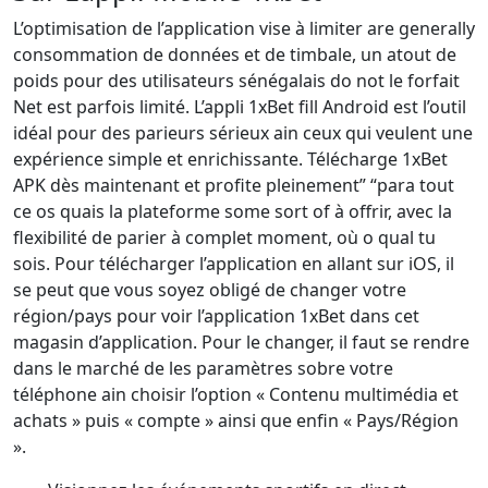
L’optimisation de l’application vise à limiter are generally
consommation de données et de timbale, un atout de
poids pour des utilisateurs sénégalais do not le forfait
Net est parfois limité. L’appli 1xBet fill Android est l’outil
idéal pour des parieurs sérieux ain ceux qui veulent une
expérience simple et enrichissante. Télécharge 1xBet
APK dès maintenant et profite pleinement” “para tout
ce os quais la plateforme some sort of à offrir, avec la
flexibilité de parier à complet moment, où o qual tu
sois. Pour télécharger l’application en allant sur iOS, il
se peut que vous soyez obligé de changer votre
région/pays pour voir l’application 1xBet dans cet
magasin d’application. Pour le changer, il faut se rendre
dans le marché de les paramètres sobre votre
téléphone ain choisir l’option « Contenu multimédia et
achats » puis « compte » ainsi que enfin « Pays/Région
».