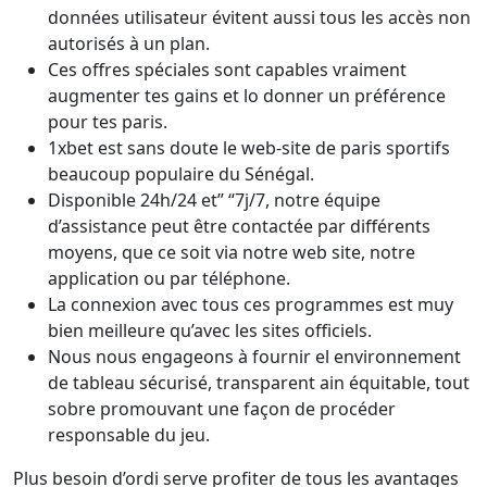
données utilisateur évitent aussi tous les accès non
autorisés à un plan.
Ces offres spéciales sont capables vraiment
augmenter tes gains et lo donner un préférence
pour tes paris.
1xbet est sans doute le web-site de paris sportifs
beaucoup populaire du Sénégal.
Disponible 24h/24 et” “7j/7, notre équipe
d’assistance peut être contactée par différents
moyens, que ce soit via notre web site, notre
application ou par téléphone.
La connexion avec tous ces programmes est muy
bien meilleure qu’avec les sites officiels.
Nous nous engageons à fournir el environnement
de tableau sécurisé, transparent ain équitable, tout
sobre promouvant une façon de procéder
responsable du jeu.
Plus besoin d’ordi serve profiter de tous les avantages