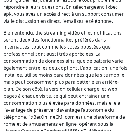
répondre à leurs questions. En téléchargeant 1xbet
apk, vous avez un accès direct à un support consumer
via le discussion en direct, l’email ou le téléphone.
Bien entendu, the streaming vidéo et les notifications
seront deux des fonctionnalités préférés dans
internautes, tout comme les cotes boostées quel
professionnel sont aussi très appréciées. La
consommation de données ainsi que de batterie varie
également entre les deux options. L’application, une fois
installée, utilise moins para données que le site mobile,
mais peut consommer plus para batterie en arrière-
plan. De son côté, la version cellular charge les web
pages à chaque visite, ce qui peut entraîner une
consommation plus élevée para données, mais elle a
l’avantage de préserver davantage l’autonomie du
téléphone. 1xBetOnlineCM. com est une plateforme de
rome et de amusements en ligne, opérant sous la
Licence Curaçao eGaming n°1668/JAZ, délivrée et