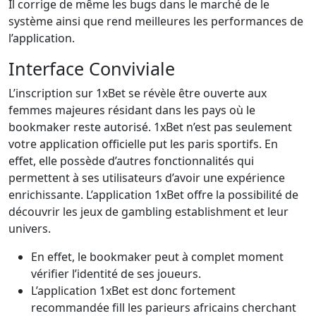
Il corrige de même les bugs dans le marché de le
système ainsi que rend meilleures les performances de
l’application.
Interface Conviviale
L’inscription sur 1xBet se révèle être ouverte aux
femmes majeures résidant dans les pays où le
bookmaker reste autorisé. 1xBet n’est pas seulement
votre application officielle put les paris sportifs. En
effet, elle possède d’autres fonctionnalités qui
permettent à ses utilisateurs d’avoir une expérience
enrichissante. L’application 1xBet offre la possibilité de
découvrir les jeux de gambling establishment et leur
univers.
En effet, le bookmaker peut à complet moment
vérifier l’identité de ses joueurs.
L’application 1xBet est donc fortement
recommandée fill les parieurs africains cherchant