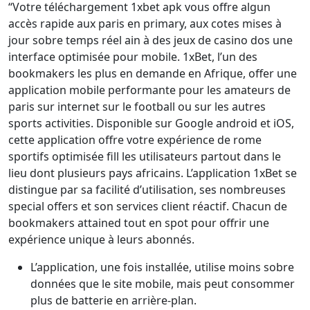
“Votre téléchargement 1xbet apk vous offre algun
accès rapide aux paris en primary, aux cotes mises à
jour sobre temps réel ain à des jeux de casino dos une
interface optimisée pour mobile. 1xBet, l’un des
bookmakers les plus en demande en Afrique, offer une
application mobile performante pour les amateurs de
paris sur internet sur le football ou sur les autres
sports activities. Disponible sur Google android et iOS,
cette application offre votre expérience de rome
sportifs optimisée fill les utilisateurs partout dans le
lieu dont plusieurs pays africains. L’application 1xBet se
distingue par sa facilité d’utilisation, ses nombreuses
special offers et son services client réactif. Chacun de
bookmakers attained tout en spot pour offrir une
expérience unique à leurs abonnés.
L’application, une fois installée, utilise moins sobre
données que le site mobile, mais peut consommer
plus de batterie en arrière-plan.