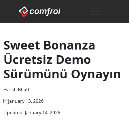
Sweet Bonanza
Ücretsiz Demo
Sürümünü Oynayın
Harsh Bhatt
January 13, 2026
Updated: January 14, 2026