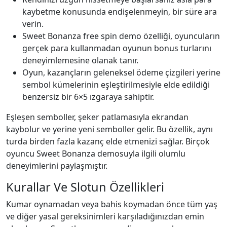
kaybetme konusunda endişelenmeyin, bir süre ara
verin.
Sweet Bonanza free spin demo özelliği, oyuncuların
gerçek para kullanmadan oyunun bonus turlarını
deneyimlemesine olanak tanır.
Oyun, kazançların geleneksel ödeme çizgileri yerine
sembol kümelerinin eşleştirilmesiyle elde edildiği
benzersiz bir 6×5 ızgaraya sahiptir.
Eşleşen semboller, şeker patlamasıyla ekrandan
kaybolur ve yerine yeni semboller gelir. Bu özellik, aynı
turda birden fazla kazanç elde etmenizi sağlar. Birçok
oyuncu Sweet Bonanza demosuyla ilgili olumlu
deneyimlerini paylaşmıştır.
Kurallar Ve Slotun Özellikleri
Kumar oynamadan veya bahis koymadan önce tüm yaş
ve diğer yasal gereksinimleri karşıladığınızdan emin