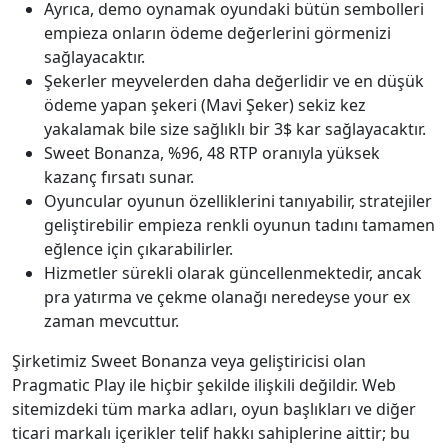
Ayrıca, demo oynamak oyundaki bütün sembolleri
empieza onların ödeme değerlerini görmenizi
sağlayacaktır.
Şekerler meyvelerden daha değerlidir ve en düşük
ödeme yapan şekeri (Mavi Şeker) sekiz kez
yakalamak bile size sağlıklı bir 3$ kar sağlayacaktır.
Sweet Bonanza, %96, 48 RTP oranıyla yüksek
kazanç fırsatı sunar.
Oyuncular oyunun özelliklerini tanıyabilir, stratejiler
geliştirebilir empieza renkli oyunun tadını tamamen
eğlence için çıkarabilirler.
Hizmetler sürekli olarak güncellenmektedir, ancak
pra yatırma ve çekme olanağı neredeyse your ex
zaman mevcuttur.
Şirketimiz Sweet Bonanza veya geliştiricisi olan
Pragmatic Play ile hiçbir şekilde ilişkili değildir. Web
sitemizdeki tüm marka adları, oyun başlıkları ve diğer
ticari markalı içerikler telif hakkı sahiplerine aittir; bu