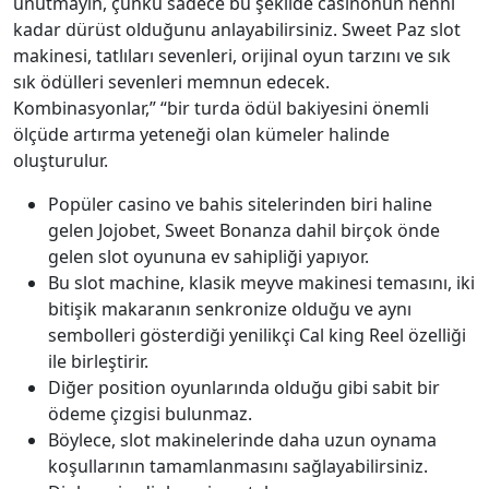
unutmayın, çünkü sadece bu şekilde casinonun nenni
kadar dürüst olduğunu anlayabilirsiniz. Sweet Paz slot
makinesi, tatlıları sevenleri, orijinal oyun tarzını ve sık
sık ödülleri sevenleri memnun edecek.
Kombinasyonlar,” “bir turda ödül bakiyesini önemli
ölçüde artırma yeteneği olan kümeler halinde
oluşturulur.
Popüler casino ve bahis sitelerinden biri haline
gelen Jojobet, Sweet Bonanza dahil birçok önde
gelen slot oyununa ev sahipliği yapıyor.
Bu slot machine, klasik meyve makinesi temasını, iki
bitişik makaranın senkronize olduğu ve aynı
sembolleri gösterdiği yenilikçi Cal king Reel özelliği
ile birleştirir.
Diğer position oyunlarında olduğu gibi sabit bir
ödeme çizgisi bulunmaz.
Böylece, slot makinelerinde daha uzun oynama
koşullarının tamamlanmasını sağlayabilirsiniz.