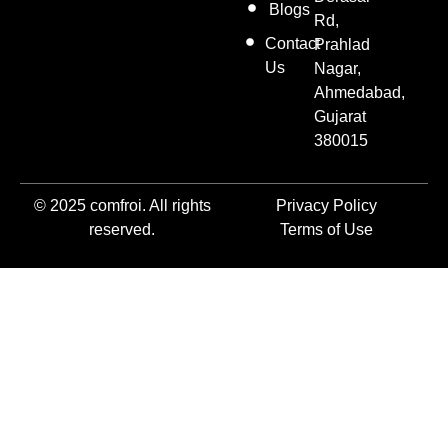
Blogs
Rd,
Contact
Prahlad
Us
Nagar,
Ahmedabad,
Gujarat
380015
© 2025 comfroi. All rights
Privacy Policy
reserved.
Terms of Use