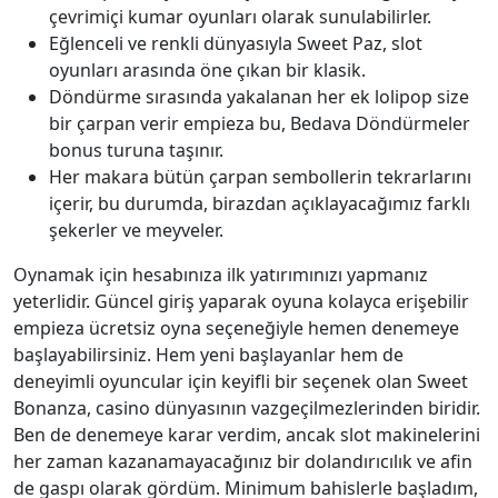
çevrimiçi kumar oyunları olarak sunulabilirler.
Eğlenceli ve renkli dünyasıyla Sweet Paz, slot
oyunları arasında öne çıkan bir klasik.
Döndürme sırasında yakalanan her ek lolipop size
bir çarpan verir empieza bu, Bedava Döndürmeler
bonus turuna taşınır.
Her makara bütün çarpan sembollerin tekrarlarını
içerir, bu durumda, birazdan açıklayacağımız farklı
şekerler ve meyveler.
Oynamak için hesabınıza ilk yatırımınızı yapmanız
yeterlidir. Güncel giriş yaparak oyuna kolayca erişebilir
empieza ücretsiz oyna seçeneğiyle hemen denemeye
başlayabilirsiniz. Hem yeni başlayanlar hem de
deneyimli oyuncular için keyifli bir seçenek olan Sweet
Bonanza, casino dünyasının vazgeçilmezlerinden biridir.
Ben de denemeye karar verdim, ancak slot makinelerini
her zaman kazanamayacağınız bir dolandırıcılık ve afin
de gaspı olarak gördüm. Minimum bahislerle başladım,