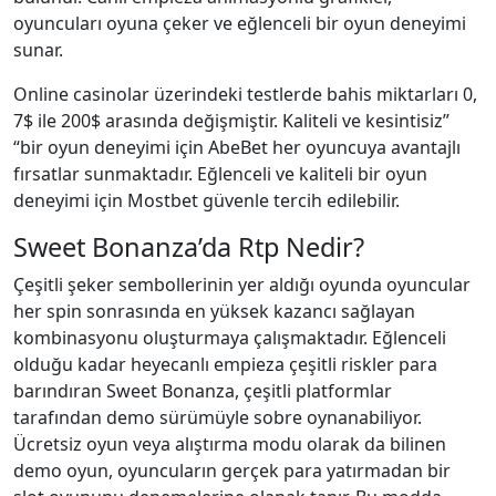
oyuncuları oyuna çeker ve eğlenceli bir oyun deneyimi
sunar.
Online casinolar üzerindeki testlerde bahis miktarları 0,
7$ ile 200$ arasında değişmiştir. Kaliteli ve kesintisiz”
“bir oyun deneyimi için AbeBet her oyuncuya avantajlı
fırsatlar sunmaktadır. Eğlenceli ve kaliteli bir oyun
deneyimi için Mostbet güvenle tercih edilebilir.
Sweet Bonanza’da Rtp Nedir?
Çeşitli şeker sembollerinin yer aldığı oyunda oyuncular
her spin sonrasında en yüksek kazancı sağlayan
kombinasyonu oluşturmaya çalışmaktadır. Eğlenceli
olduğu kadar heyecanlı empieza çeşitli riskler para
barındıran Sweet Bonanza, çeşitli platformlar
tarafından demo sürümüyle sobre oynanabiliyor.
Ücretsiz oyun veya alıştırma modu olarak da bilinen
demo oyun, oyuncuların gerçek para yatırmadan bir