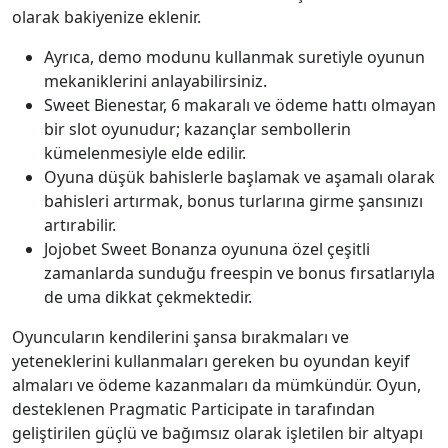
olarak bakiyenize eklenir.
Ayrıca, demo modunu kullanmak suretiyle oyunun
mekaniklerini anlayabilirsiniz.
Sweet Bienestar, 6 makaralı ve ödeme hattı olmayan
bir slot oyunudur; kazançlar sembollerin
kümelenmesiyle elde edilir.
Oyuna düşük bahislerle başlamak ve aşamalı olarak
bahisleri artırmak, bonus turlarına girme şansınızı
artırabilir.
Jojobet Sweet Bonanza oyununa özel çeşitli
zamanlarda sunduğu freespin ve bonus fırsatlarıyla
de uma dikkat çekmektedir.
Oyuncuların kendilerini şansa bırakmaları ve
yeteneklerini kullanmaları gereken bu oyundan keyif
almaları ve ödeme kazanmaları da mümkündür. Oyun,
desteklenen Pragmatic Participate in tarafından
geliştirilen güçlü ve bağımsız olarak işletilen bir altyapı