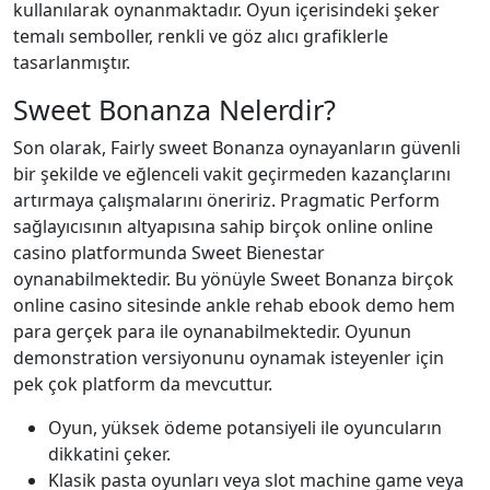
kullanılarak oynanmaktadır. Oyun içerisindeki şeker
temalı semboller, renkli ve göz alıcı grafiklerle
tasarlanmıştır.
Sweet Bonanza Nelerdir?
Son olarak, Fairly sweet Bonanza oynayanların güvenli
bir şekilde ve eğlenceli vakit geçirmeden kazançlarını
artırmaya çalışmalarını öneririz. Pragmatic Perform
sağlayıcısının altyapısına sahip birçok online online
casino platformunda Sweet Bienestar
oynanabilmektedir. Bu yönüyle Sweet Bonanza birçok
online casino sitesinde ankle rehab ebook demo hem
para gerçek para ile oynanabilmektedir. Oyunun
demonstration versiyonunu oynamak isteyenler için
pek çok platform da mevcuttur.
Oyun, yüksek ödeme potansiyeli ile oyuncuların
dikkatini çeker.
Klasik pasta oyunları veya slot machine game veya