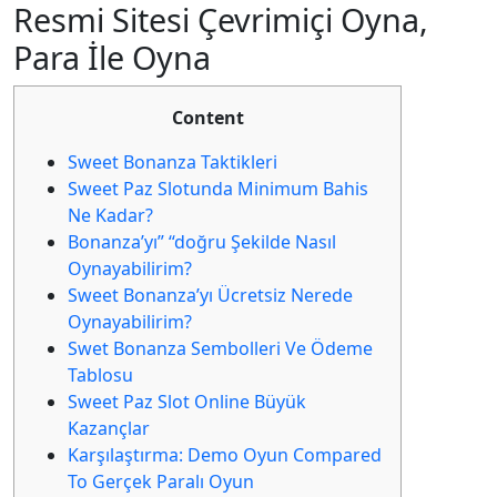
Resmi Sitesi Çevrimiçi Oyna,
Para İle Oyna
Content
Sweet Bonanza Taktikleri
Sweet Paz Slotunda Minimum Bahis
Ne Kadar?
Bonanza’yı” “doğru Şekilde Nasıl
Oynayabilirim?
Sweet Bonanza’yı Ücretsiz Nerede
Oynayabilirim?
Swet Bonanza Sembolleri Ve Ödeme
Tablosu
Sweet Paz Slot Online Büyük
Kazançlar
Karşılaştırma: Demo Oyun Compared
To Gerçek Paralı Oyun