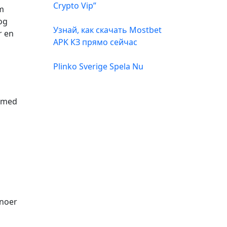
Crypto Vip”
om
og
Узнай, как скачать Mostbet
r en
APK КЗ прямо сейчас
Plinko Sverige Spela Nu
g med
inoer