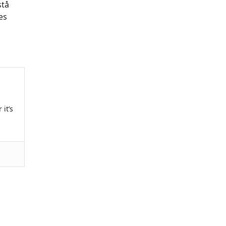
stå
es
it’s