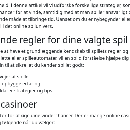
ld. I denne artikel vil vi udforske forskellige strategier, s
ancer for at vinde, samtidig med at man spiller ansvarligt 
de måde at tilbringe tid. Uanset om du er nybegynder elle
l i det online spilunivers.
e regler for dine valgte spil
de at have et grundlæggende kendskab til spillets regler og
tte eller spilleautomater, vil en solid forståelse hjælpe di
 til at sikre, at du kender spillet godt:
ejer at spille.
at opbygge erfaring.
klarer strategier og tips.
 casinoer
aktor for at øge dine vinderchancer. Der er mange online cas
ej følgende når du vælger: