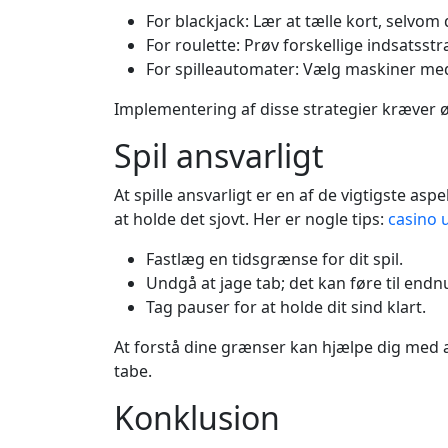
For blackjack: Lær at tælle kort, selvo
For roulette: Prøv forskellige indsatsst
For spilleautomater: Vælg maskiner med 
Implementering af disse strategier kræver ø
Spil ansvarligt
At spille ansvarligt er en af de vigtigste 
at holde det sjovt. Her er nogle tips:
casino 
Fastlæg en tidsgrænse for dit spil.
Undgå at jage tab; det kan føre til endn
Tag pauser for at holde dit sind klart.
At forstå dine grænser kan hjælpe dig med at
tabe.
Konklusion