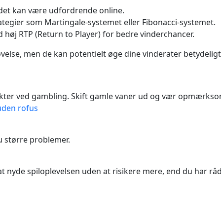
m det kan være udfordrende online.
rategier som Martingale-systemet eller Fibonacci-systemet.
høj RTP (Return to Player) for bedre vinderchancer.
velse, men de kan potentielt øge dine vinderater betydeligt
aspekter ved gambling. Skift gamle vaner ud og vær opmærks
uden rofus
u større problemer.
 nyde spiloplevelsen uden at risikere mere, end du har råd 