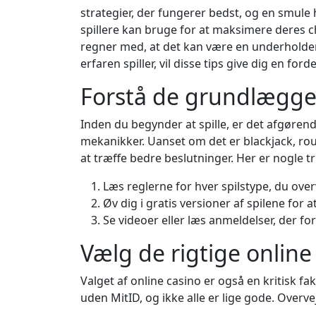
strategier, der fungerer bedst, og en smule he
spillere kan bruge for at maksimere deres ch
regner med, at det kan være en underholden
erfaren spiller, vil disse tips give dig en forde
Forstå de grundlæggend
Inden du begynder at spille, er det afgøren
mekanikker. Uanset om det er blackjack, roule
at træffe bedre beslutninger. Her er nogle trin
Læs reglerne for hver spilstype, du overv
Øv dig i gratis versioner af spilene for 
Se videoer eller læs anmeldelser, der for
Vælg de rigtige online
Valget af online casino er også en kritisk f
uden MitID, og ikke alle er lige gode. Overv