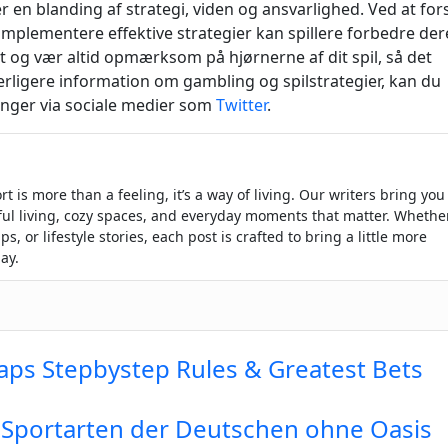
 en blanding af strategi, viden og ansvarlighed. Ved at for
 implementere effektive strategier kan spillere forbedre der
igt og vær altid opmærksom på hjørnerne af dit spil, så det
derligere information om gambling og spilstrategier, kan du
inger via sociale medier som
Twitter
.
t is more than a feeling, it’s a way of living. Our writers bring you
ul living, cozy spaces, and everyday moments that matter. Whether 
s, or lifestyle stories, each post is crafted to bring a little more
ay.
aps Stepbystep Rules & Greatest Bets
e Sportarten der Deutschen ohne Oasis