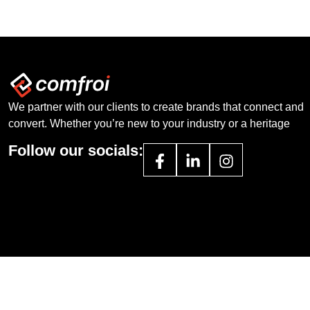
We partner with our clients to create brands that connect and
convert. Whether you’re new to your industry or a heritage
Follow our socials:
© 2025 comfroi. All rights reserved.