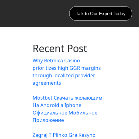
Talk to Our Expert Today
Recent Post
Why Betmica Casino
prioritizes high GGR margins
through localized provider
agreements
Mostbet Скачать желающим
На Android а Iphone
Официальное Мобильное
Приложение
Zagraj T Plinko Gra Kasyno