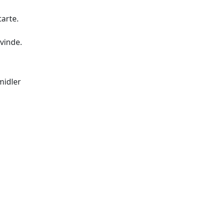
arte.
 vinde.
midler