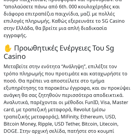
“απολαύσετε πάνω από 6th. 000 κουλοχέρηδες και
διάφορα επιτραπέζια παιχνίδια, μαζί με πολλές
επιλογές πληρωμής. Καθώς εξερευνάτε το SG Casino
στην Ελλάδα, θα βρείτε μια απλή διαδικασία
εγγραφής.
✋ Προωθητικές Ενέργειες Του Sg
Casino
Μεταβείτε στην ενότητα “Ανάληψη”, επιλέξτε τον
τρόπο πληρωμής που προτιμάτε και καταχωρήστε το
ποσό. Θα πρέπει να αποστείλετε στο τμήμα
εξυπηρέτησης τα παρακάτω έγγραφα, και αν προκύψει
ανάγκη θα σας ζητηθούν περισσότερα αποδεικτικά.
Αναλυτικά, παρέχονται οι μέθοδοι FunID, Visa, Master
card, με τραπεζική μεταφορά, Revolut (μέσω
τραπεζικής μεταφοράς), MiFinity, Ethereum, USD,
Bitcoin Money, Ripple, USD Tether, Bitcoin, Litecoin,
DOGE. Στην αρχική σελίδα, πατήστε στο κουμπί