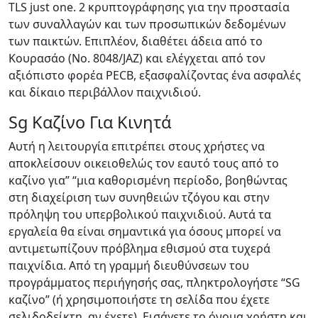
TLS just one. 2 κρυπτογράφησης για την προστασία
των συναλλαγών και των προσωπικών δεδομένων
των παικτών. Επιπλέον, διαθέτει άδεια από το
Κουρασάο (No. 8048/JAZ) και ελέγχεται από τον
αξιόπιστο φορέα PECB, εξασφαλίζοντας ένα ασφαλές
και δίκαιο περιβάλλον παιχνιδιού.
Sg Καζίνο Για Κινητά
Αυτή η λειτουργία επιτρέπει στους χρήστες να
αποκλείσουν οικειοθελώς τον εαυτό τους από το
καζίνο για” “μια καθορισμένη περίοδο, βοηθώντας
στη διαχείριση των συνηθειών τζόγου και στην
πρόληψη του υπερβολικού παιχνιδιού. Αυτά τα
εργαλεία θα είναι σημαντικά για όσους μπορεί να
αντιμετωπίζουν πρόβλημα εθισμού στα τυχερά
παιχνίδια. Από τη γραμμή διευθύνσεων του
προγράμματος περιήγησής σας, πληκτρολογήστε “SG
καζίνο” (ή χρησιμοποιήστε τη σελίδα που έχετε
σελιδοδείκτη, αν έχετε). Εισάγετε το όνομα χρήστη και