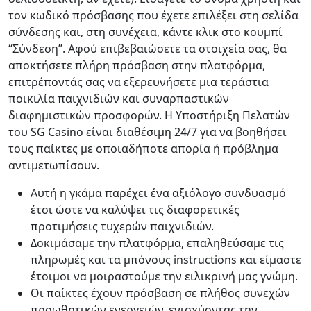
τον κωδικό πρόσβασης που έχετε επιλέξει στη σελίδα
σύνδεσης και, στη συνέχεια, κάντε κλικ στο κουμπί
“Σύνδεση”. Αφού επιβεβαιώσετε τα στοιχεία σας, θα
αποκτήσετε πλήρη πρόσβαση στην πλατφόρμα,
επιτρέποντάς σας να εξερευνήσετε μια τεράστια
ποικιλία παιχνιδιών και συναρπαστικών
διαφημιστικών προσφορών. Η Υποστήριξη Πελατών
του SG Casino είναι διαθέσιμη 24/7 για να βοηθήσει
τους παίκτες με οποιαδήποτε απορία ή πρόβλημα
αντιμετωπίσουν.
Αυτή η γκάμα παρέχει ένα αξιόλογο συνδυασμό
έτσι ώστε να καλύψει τις διαφορετικές
προτιμήσεις τυχερών παιχνιδιών.
Δοκιμάσαμε την πλατφόρμα, επαληθεύσαμε τις
πληρωμές και τα μπόνους instructions και είμαστε
έτοιμοι να μοιραστούμε την ειλικρινή μας γνώμη.
Οι παίκτες έχουν πρόσβαση σε πλήθος συνεχών
προωθητικών ενεργειών, ενισχύοντας την