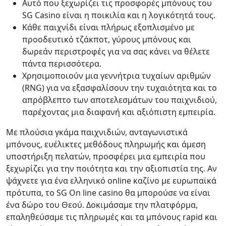
Αυτό που ξεχωρίζει τις προσφορές μπόνους του
SG Casino είναι η ποικιλία και η λογικότητά τους.
Κάθε παιχνίδι είναι πλήρως εξοπλισμένο με
προοδευτικό τζάκποτ, γύρους μπόνους και
δωρεάν περιστροφές για να σας κάνει να θέλετε
πάντα περισσότερα.
Χρησιμοποιούν μια γεννήτρια τυχαίων αριθμών
(RNG) για να εξασφαλίσουν την τυχαιότητα και το
απρόβλεπτο των αποτελεσμάτων του παιχνιδιού,
παρέχοντας μια διαφανή και αξιόπιστη εμπειρία.
Με πλούσια γκάμα παιχνιδιών, ανταγωνιστικά
μπόνους, ευέλικτες μεθόδους πληρωμής και άμεση
υποστήριξη πελατών, προσφέρει μια εμπειρία που
ξεχωρίζει για την ποιότητα και την αξιοπιστία της. Αν
ψάχνετε για ένα ελληνικό online καζίνο με ευρωπαϊκά
πρότυπα, το SG On line casino θα μπορούσε να είναι
ένα δώρο του Θεού. Δοκιμάσαμε την πλατφόρμα,
επαληθεύσαμε τις πληρωμές και τα μπόνους rapid και