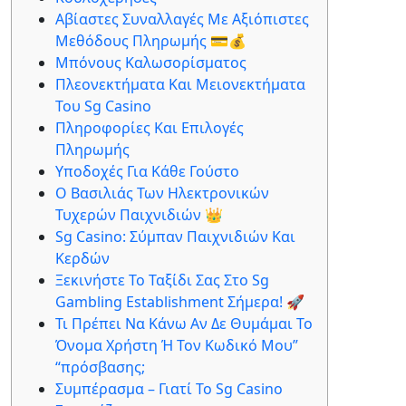
Αβίαστες Συναλλαγές Με Αξιόπιστες
Μεθόδους Πληρωμής 💳💰
Μπόνους Καλωσορίσματος
Πλεονεκτήματα Και Μειονεκτήματα
Του Sg Casino
Πληροφορίες Και Επιλογές
Πληρωμής
Υποδοχές Για Κάθε Γούστο
Ο Βασιλιάς Των Ηλεκτρονικών
Τυχερών Παιχνιδιών 👑
Sg Casino: Σύμπαν Παιχνιδιών Και
Κερδών
Ξεκινήστε Το Ταξίδι Σας Στο Sg
Gambling Establishment Σήμερα! 🚀
Τι Πρέπει Να Κάνω Αν Δε Θυμάμαι Το
Όνομα Χρήστη Ή Τον Κωδικό Μου”
“πρόσβασης;
Συμπέρασμα – Γιατί Το Sg Casino