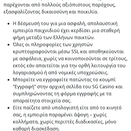
παρέχονται από πολλούς αξιόπιστους παρόχους,
εξασφαλίζοντας δικαιοσύνη και ποικιλία.
Η δέσμευσή του για μια ασφαλή, απολαυστική
εμπειρία παιχνιδιού έχει κερδίσει μια σταθερή
φήμη μεταξύ των Ελλήνων παικτών.
Όλες οι πληροφορίες των χρηστών
κρυπτογραφούνται μέσω SSL και αποθηκεύονται
με ασφάλεια, χωρίς να κοινοποιούνται σε τρίτους,
εκτός εάν απαιτείται για την ορθή λειτουργία του
λογαριασμού ή από νομικές υποχρεώσεις.
Μπορείτε να εγγραφείτε πατώντας το κουμπί
“Εγγραφή” στην αρχική σελίδα του SG Casino και
συμπληρώνοντας τη φόρμα εγγραφής με τα
απαραίτητα στοιχεία σας.
Είτε παίζετε από υπολογιστή είτε από το κινητό
σας, η εμπειρία παραμένει άψογη – χωρίς
κολλήματα, χωρίς περιττές διαδικασίες, μόνο
καθαρή διασκέδαση.