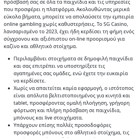
πρόσβασή σας σε όλα τα παιχνίδια και τις υπηρεσίες
που προσφέρει η πλατφόρμα. Ακολουθώντας μερικά
εύκολα βήματα, μπορείτε να απολαύσετε την εμπειρία
online gambling χωρίς καθυστερήσεις. Το SG Casino,
λανσαρισμένο το 2023, έχει ήδη κερδίσει τη φήμη ενός
σύγχρονου και αξιόπιστου on-line προορισμού για
καζίνο και αθλητικό στοίχημα.
Περιλαμβάνει στοιχήματα σε δημοφιλή παιχνίδια
και σας επιτρέπει να υποστηρίξετε τις
αγαπημένες σας ομάδες, ενώ έχετε την ευκαιρία
να κερδίσετε.
Χωρίς να απαιτείται καμία εφαρμογή, ο ιστότοπος
είναι απόλυτα βελτιστοποιημένος για κινητά και
tablet, προσφέροντας ομαλή πλοήγηση, γρήγορη
φόρτωση και πλήρη πρόσβαση σε παιχνίδια,
μπόνους και live στοιχήματα.
Υπάρχουν επίσης πολλές προσοδοφόρες
προσφορές μπόνους στο αθλητικό στοίχημα, τις