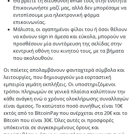
Θα βρείτε τη διεύθυνση email τους στην ενότητα
Επικοινωνήστε μαζί μας, αλλά δεν μπορέσαμε να
εντοπίσουμε μια ηλεκτρονική φόρμα
επικοινωνίας.
Μάλιστα, οι αγαπημένοι φίλοι του ή όσοι θέλουν
να κάνουν sign in άμεσα και εύκολα, μπορούν να
προσθέσουν μία συντόμευση της σελίδας στην
κεντρική οθόνη του κινητού τους, με τα βήματα
που ακολουθούν.
Οι παίκτες απολαμβάνουν φανταχτερά σύμβολα και
λειτουργίες, που δημιουργούν μια εορταστική
εμπειρία γεμάτη εκπλήξεις. Οι υποστηριζόμενοι
τρόποι πληρωμών σε γενικά πλαίσια καλύπτουν την
κάθε ανάγκη ενώ ο χρόνος ολοκλήρωσης συναλλαγών
είναι άμεσος. Το κατώτατο ποσό συνήθως είναι 10€
εκτός από το BitcoinPay που ανέρχεται στα 20€ και το
Bitcoin που είναι 30€. Όλες αυτές οι προσφορές
υπόκεινται σε συγκεκριμένους όρους και