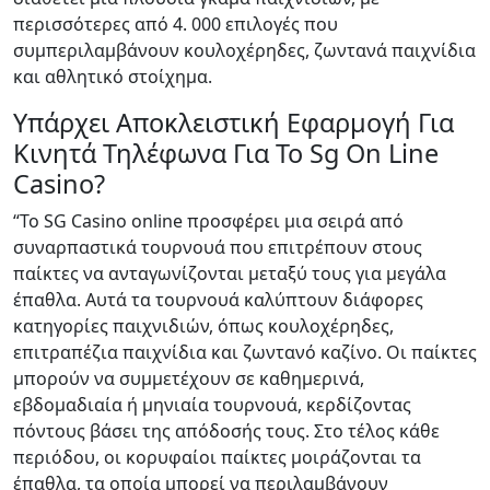
περισσότερες από 4. 000 επιλογές που
συμπεριλαμβάνουν κουλοχέρηδες, ζωντανά παιχνίδια
και αθλητικό στοίχημα.
Υπάρχει Αποκλειστική Εφαρμογή Για
Κινητά Τηλέφωνα Για Το Sg On Line
Casino?
“Το SG Casino online προσφέρει μια σειρά από
συναρπαστικά τουρνουά που επιτρέπουν στους
παίκτες να ανταγωνίζονται μεταξύ τους για μεγάλα
έπαθλα. Αυτά τα τουρνουά καλύπτουν διάφορες
κατηγορίες παιχνιδιών, όπως κουλοχέρηδες,
επιτραπέζια παιχνίδια και ζωντανό καζίνο. Οι παίκτες
μπορούν να συμμετέχουν σε καθημερινά,
εβδομαδιαία ή μηνιαία τουρνουά, κερδίζοντας
πόντους βάσει της απόδοσής τους. Στο τέλος κάθε
περιόδου, οι κορυφαίοι παίκτες μοιράζονται τα
έπαθλα, τα οποία μπορεί να περιλαμβάνουν