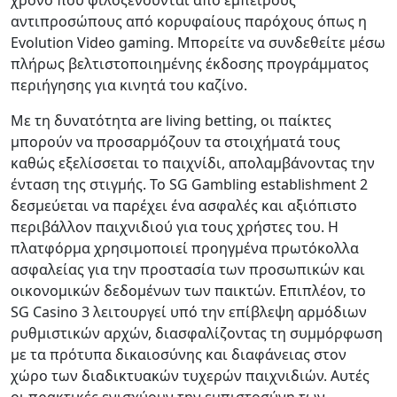
αντιπροσώπους από κορυφαίους παρόχους όπως η
Evolution Video gaming. Μπορείτε να συνδεθείτε μέσω
πλήρως βελτιστοποιημένης έκδοσης προγράμματος
περιήγησης για κινητά του καζίνο.
Με τη δυνατότητα are living betting, οι παίκτες
μπορούν να προσαρμόζουν τα στοιχήματά τους
καθώς εξελίσσεται το παιχνίδι, απολαμβάνοντας την
ένταση της στιγμής. Το SG Gambling establishment 2
δεσμεύεται να παρέχει ένα ασφαλές και αξιόπιστο
περιβάλλον παιχνιδιού για τους χρήστες του. Η
πλατφόρμα χρησιμοποιεί προηγμένα πρωτόκολλα
ασφαλείας για την προστασία των προσωπικών και
οικονομικών δεδομένων των παικτών. Επιπλέον, το
SG Casino 3 λειτουργεί υπό την επίβλεψη αρμόδιων
ρυθμιστικών αρχών, διασφαλίζοντας τη συμμόρφωση
με τα πρότυπα δικαιοσύνης και διαφάνειας στον
χώρο των διαδικτυακών τυχερών παιχνιδιών. Αυτές
οι πρακτικές ενισχύουν την εμπιστοσύνη των