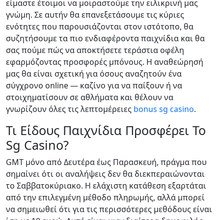
είμαστε έτοιμοι να μοιραστούμε την ειλικρινή μας
γνώμη. Σε αυτήν θα επανεξετάσουμε τις κύριες
ενότητες που παρουσιάζονται στον ιστότοπο, θα
συζητήσουμε τα πιο ενδιαφέροντα παιχνίδια και θα
σας πούμε πώς να αποκτήσετε τεράστια οφέλη
εφαρμόζοντας προσφορές μπόνους. Η αναθεώρησή
μας θα είναι σχετική για όσους αναζητούν ένα
σύγχρονο online — καζίνο για να παίξουν ή να
στοιχηματίσουν σε αθλήματα και θέλουν να
γνωρίζουν όλες τις λεπτομέρειες
bonus sg casino
.
Τι Είδους Παιχνίδια Προσφέρει Το
Sg Casino?
GMT μόνο από Δευτέρα έως Παρασκευή, πράγμα που
σημαίνει ότι οι αναλήψεις δεν θα διεκπεραιώνονται
το Σαββατοκύριακο. Η ελάχιστη κατάθεση εξαρτάται
από την επιλεγμένη μέθοδο πληρωμής, αλλά μπορεί
να σημειωθεί ότι για τις περισσότερες μεθόδους είναι