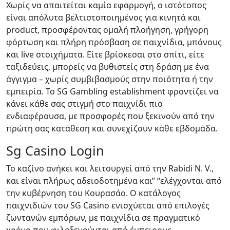
Χωρίς να απαιτείται καμία εφαρμογή, ο ιστότοπος
είναι απόλυτα βελτιστοποιημένος για κινητά και
product, προσφέροντας ομαλή πλοήγηση, γρήγορη
φόρτωση και πλήρη πρόσβαση σε παιχνίδια, μπόνους
και live στοιχήματα. Είτε βρίσκεσαι στο σπίτι, είτε
ταξιδεύεις, μπορείς να βυθιστείς στη δράση με ένα
άγγιγμα – χωρίς συμβιβασμούς στην ποιότητα ή την
εμπειρία. Το SG Gambling establishment φροντίζει να
κάνει κάθε σας στιγμή στο παιχνίδι πιο
ενδιαφέρουσα, με προσφορές που ξεκινούν από την
πρώτη σας κατάθεση και συνεχίζουν κάθε εβδομάδα.
Sg Casino Login
Το καζίνο ανήκει και λειτουργεί από την Rabidi N. V.,
και είναι πλήρως αδειοδοτημένα και” “ελέγχονται από
την κυβέρνηση του Κουρασάο. Ο κατάλογος
παιχνιδιών του SG Casino ενισχύεται από επιλογές
ζωντανών εμπόρων, με παιχνίδια σε πραγματικό
χρόνο που φιλοξενούνται από έμπειρους