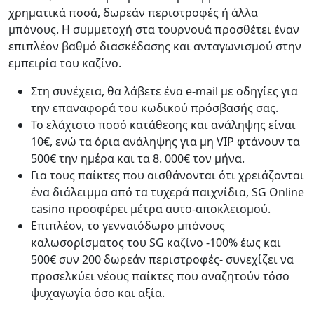
χρηματικά ποσά, δωρεάν περιστροφές ή άλλα
μπόνους. Η συμμετοχή στα τουρνουά προσθέτει έναν
επιπλέον βαθμό διασκέδασης και ανταγωνισμού στην
εμπειρία του καζίνο.
Στη συνέχεια, θα λάβετε ένα e-mail με οδηγίες για
την επαναφορά του κωδικού πρόσβασής σας.
Το ελάχιστο ποσό κατάθεσης και ανάληψης είναι
10€, ενώ τα όρια ανάληψης για μη VIP φτάνουν τα
500€ την ημέρα και τα 8. 000€ τον μήνα.
Για τους παίκτες που αισθάνονται ότι χρειάζονται
ένα διάλειμμα από τα τυχερά παιχνίδια, SG Online
casino προσφέρει μέτρα αυτο-αποκλεισμού.
Επιπλέον, το γενναιόδωρο μπόνους
καλωσορίσματος του SG καζίνο -100% έως και
500€ συν 200 δωρεάν περιστροφές- συνεχίζει να
προσελκύει νέους παίκτες που αναζητούν τόσο
ψυχαγωγία όσο και αξία.