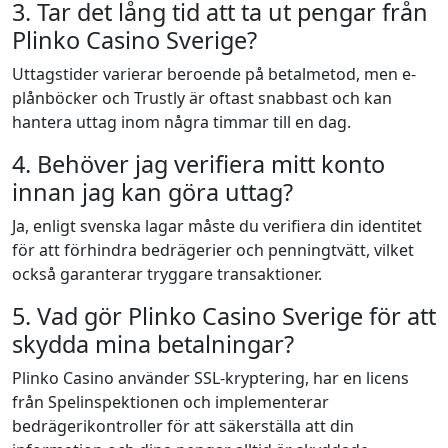
3. Tar det lång tid att ta ut pengar från
Plinko Casino Sverige?
Uttagstider varierar beroende på betalmetod, men e-
plånböcker och Trustly är oftast snabbast och kan
hantera uttag inom några timmar till en dag.
4. Behöver jag verifiera mitt konto
innan jag kan göra uttag?
Ja, enligt svenska lagar måste du verifiera din identitet
för att förhindra bedrägerier och penningtvätt, vilket
också garanterar tryggare transaktioner.
5. Vad gör Plinko Casino Sverige för att
skydda mina betalningar?
Plinko Casino använder SSL-kryptering, har en licens
från Spelinspektionen och implementerar
bedrägerikontroller för att säkerställa att din