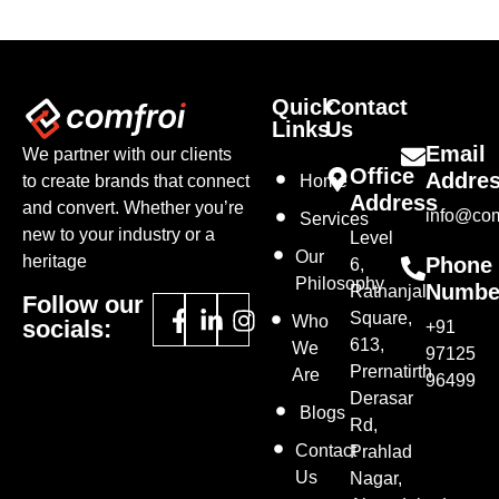
Quick
Contact
Links
Us
Email
We partner with our clients
Office
Addre
to create brands that connect
Home
Address
and convert. Whether you’re
info@com
Services
new to your industry or a
Level
Our
heritage
Phone
6,
Philosophy
Numbe
Ratnanjali
Follow our
Square,
Who
socials:
+91
613,
We
97125
Prernatirth
Are
96499
Derasar
Blogs
Rd,
Contact
Prahlad
Us
Nagar,