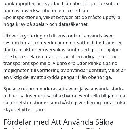
bankuppgifter, är skyddad från obehöriga. Dessutom
har casinoverksamheten en licens från
Spelinspektionen, vilket betyder att de måste uppfylla
höga krav på spelar- och datasäkerhet.
Utöver kryptering och licenskontroll används även
system för att motverka penningtvätt och bedrägerier,
där transaktioner övervakas kontinuerligt. Det hjälper
inte bara spelaren utan bidrar till en ärligare och mer
transparent spelmiljö. Vidare erbjuder Plinko Casino
möjligheten till verifiering av användaridentitet, vilket är
en viktig del av att skydda pengar från obehöriga.
Spelare rekommenderas att även själva använda starka
och unika lösenord samt aktivera eventuella tillgängliga
säkerhetsfunktioner som tvåstegsverifiering för att öka
skyddet ytterligare.
Fördelar med Att Använda Säkra