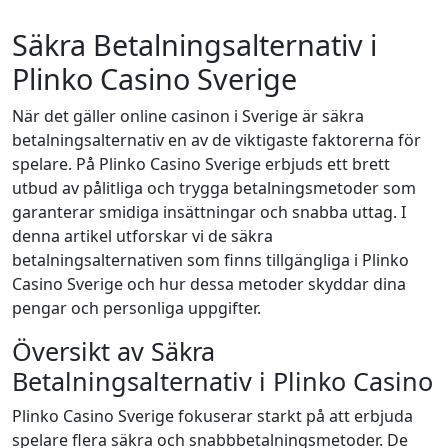
Säkra Betalningsalternativ i
Plinko Casino Sverige
När det gäller online casinon i Sverige är säkra
betalningsalternativ en av de viktigaste faktorerna för
spelare. På Plinko Casino Sverige erbjuds ett brett
utbud av pålitliga och trygga betalningsmetoder som
garanterar smidiga insättningar och snabba uttag. I
denna artikel utforskar vi de säkra
betalningsalternativen som finns tillgängliga i Plinko
Casino Sverige och hur dessa metoder skyddar dina
pengar och personliga uppgifter.
Översikt av Säkra
Betalningsalternativ i Plinko Casino
Plinko Casino Sverige fokuserar starkt på att erbjuda
spelare flera säkra och snabbbetalningsmetoder. De