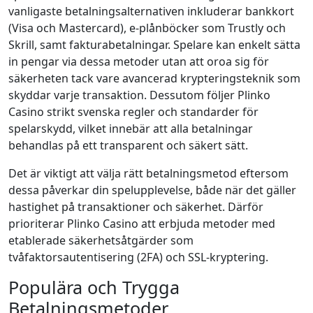
vanligaste betalningsalternativen inkluderar bankkort
(Visa och Mastercard), e-plånböcker som Trustly och
Skrill, samt fakturabetalningar. Spelare kan enkelt sätta
in pengar via dessa metoder utan att oroa sig för
säkerheten tack vare avancerad krypteringsteknik som
skyddar varje transaktion. Dessutom följer Plinko
Casino strikt svenska regler och standarder för
spelarskydd, vilket innebär att alla betalningar
behandlas på ett transparent och säkert sätt.
Det är viktigt att välja rätt betalningsmetod eftersom
dessa påverkar din spelupplevelse, både när det gäller
hastighet på transaktioner och säkerhet. Därför
prioriterar Plinko Casino att erbjuda metoder med
etablerade säkerhetsåtgärder som
tvåfaktorsautentisering (2FA) och SSL-kryptering.
Populära och Trygga
Betalningsmetoder