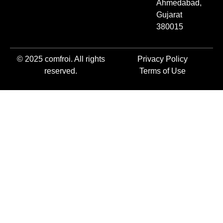
Ahmedabad,
Gujarat
380015
© 2025 comfroi. All rights
Privacy Policy
reserved.
Terms of Use