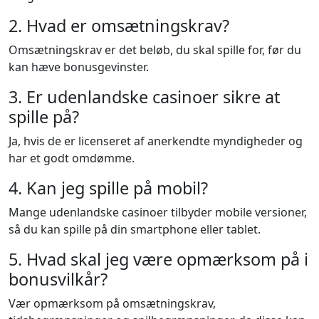
2. Hvad er omsætningskrav?
Omsætningskrav er det beløb, du skal spille for, før du
kan hæve bonusgevinster.
3. Er udenlandske casinoer sikre at
spille på?
Ja, hvis de er licenseret af anerkendte myndigheder og
har et godt omdømme.
4. Kan jeg spille på mobil?
Mange udenlandske casinoer tilbyder mobile versioner,
så du kan spille på din smartphone eller tablet.
5. Hvad skal jeg være opmærksom på i
bonusvilkår?
Vær opmærksom på omsætningskrav,