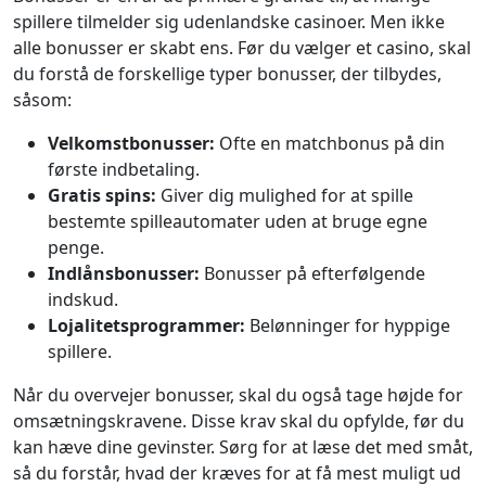
spillere tilmelder sig udenlandske casinoer. Men ikke
alle bonusser er skabt ens. Før du vælger et casino, skal
du forstå de forskellige typer bonusser, der tilbydes,
såsom:
Velkomstbonusser:
Ofte en matchbonus på din
første indbetaling.
Gratis spins:
Giver dig mulighed for at spille
bestemte spilleautomater uden at bruge egne
penge.
Indlånsbonusser:
Bonusser på efterfølgende
indskud.
Lojalitetsprogrammer:
Belønninger for hyppige
spillere.
Når du overvejer bonusser, skal du også tage højde for
omsætningskravene. Disse krav skal du opfylde, før du
kan hæve dine gevinster. Sørg for at læse det med småt,
så du forstår, hvad der kræves for at få mest muligt ud