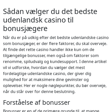
Sådan vælger du det bedste
udenlandsk casino til
bonusjægere
Når du er på udkig efter det bedste udenlandske casino
som bonusjæger, er der flere faktorer, du skal overveje.
At finde det rette casino handler ikke kun om de
tilgængelige bonusser, men også om faktorer som
renomme, spiludvalg og kundesupport. I denne artikel
vil vi udforske, hvordan du vælger det mest
fordelagtige udenlandske casino, der giver dig
mulighed for at maksimere dine gevinster og
oplevelser. Her er nogle nøglepunkter, du bør overveje,
når du står over for denne beslutning.
Forståelse af bonusser
Bonusser er en af de primære grunde til, at mange