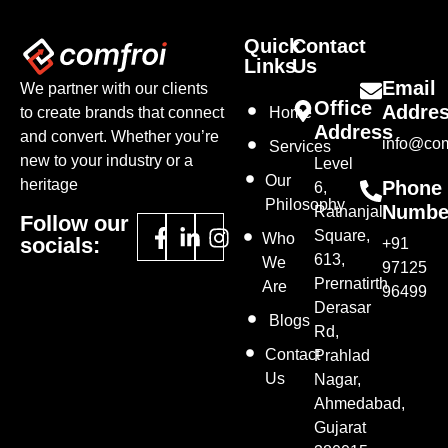
Quick
Contact
Links
Us
Email
We partner with our clients
Office
Addre
to create brands that connect
Home
Address
and convert. Whether you’re
info@com
Services
new to your industry or a
Level
Our
heritage
Phone
6,
Philosophy
Numbe
Ratnanjali
Follow our
Square,
Who
socials:
+91
613,
We
97125
Prernatirth
Are
96499
Derasar
Blogs
Rd,
Contact
Prahlad
Us
Nagar,
Ahmedabad,
Gujarat