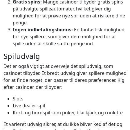
Gratis spins:
Mange casinoer tilbyder gratis spins
på udvalgte spilleautomater, hvilket giver dig
mulighed for at prøve nye spil uden at risikere dine
penge.
Ingen indbetalingsbonus:
En fantastisk mulighed
for nye spillere, som giver dem mulighed for at
spille uden at skulle sætte penge ind.
Spiludvalg
Det er også vigtigt at overveje det spiludvalg, som
casinoet tilbyder. Et bredt udvalg giver spillere mulighed
for at finde noget, der passer til deres præferencer. Kig
efter casinoer, der tilbyder:
Slots
Live dealer spil
Kort- og bordspil som poker, blackjack og roulette
Et varieret udvalg sikrer, at du ikke bliver ked af det og