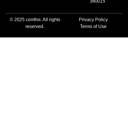
380015
© 2025 comfroi. All rights
Privacy Policy
reserved.
Terms of Use