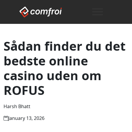
Sådan finder du det
bedste online
casino uden om
ROFUS
Harsh Bhatt
January 13, 2026