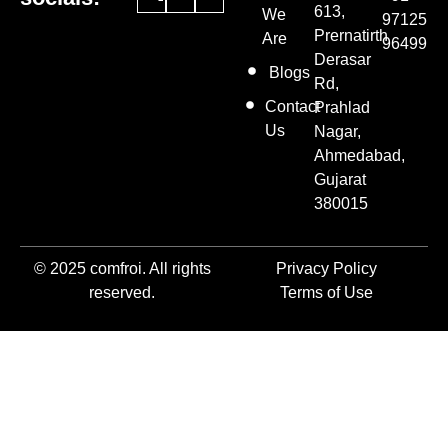
613,
We
97125
Prernatirth
Are
96499
Derasar
Blogs
Rd,
Contact
Prahlad
Us
Nagar,
Ahmedabad,
Gujarat
380015
© 2025 comfroi. All rights
Privacy Policy
reserved.
Terms of Use