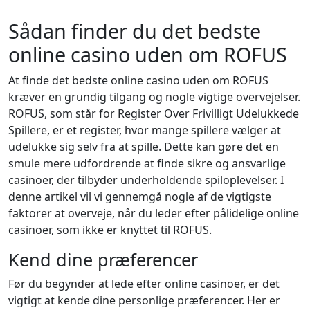
Sådan finder du det bedste
online casino uden om ROFUS
At finde det bedste online casino uden om ROFUS
kræver en grundig tilgang og nogle vigtige overvejelser.
ROFUS, som står for Register Over Frivilligt Udelukkede
Spillere, er et register, hvor mange spillere vælger at
udelukke sig selv fra at spille. Dette kan gøre det en
smule mere udfordrende at finde sikre og ansvarlige
casinoer, der tilbyder underholdende spiloplevelser. I
denne artikel vil vi gennemgå nogle af de vigtigste
faktorer at overveje, når du leder efter pålidelige online
casinoer, som ikke er knyttet til ROFUS.
Kend dine præferencer
Før du begynder at lede efter online casinoer, er det
vigtigt at kende dine personlige præferencer. Her er