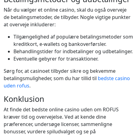
Når du vælger et online casino, skal du også overveje
de betalingsmetoder, de tilbyder. Nogle vigtige punkter
at overveje inkluderer:
Tilgængelighed af populære betalingsmetoder som
kreditkort, e-wallets og bankoverførsler.
Behandlingstider for indbetalinger og udbetalinger.
Eventuelle gebyrer for transaktioner.
Sørg for, at casinoet tilbyder sikre og bekvemme
betalingsmuligheder, som du har tillid til
bedste casino
uden rofus
.
Konklusion
At finde det bedste online casino uden om ROFUS
kræver tid og overvejelse. Ved at kende dine
præferencer, undersøge licenser, sammenligne
bonusser, vurdere spiludvalget og se på