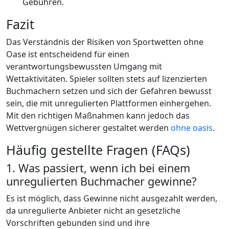
Gebühren.
Fazit
Das Verständnis der Risiken von Sportwetten ohne
Oase ist entscheidend für einen
verantwortungsbewussten Umgang mit
Wettaktivitäten. Spieler sollten stets auf lizenzierten
Buchmachern setzen und sich der Gefahren bewusst
sein, die mit unregulierten Plattformen einhergehen.
Mit den richtigen Maßnahmen kann jedoch das
Wettvergnügen sicherer gestaltet werden
ohne oasis
.
Häufig gestellte Fragen (FAQs)
1. Was passiert, wenn ich bei einem
unregulierten Buchmacher gewinne?
Es ist möglich, dass Gewinne nicht ausgezahlt werden,
da unregulierte Anbieter nicht an gesetzliche
Vorschriften gebunden sind und ihre