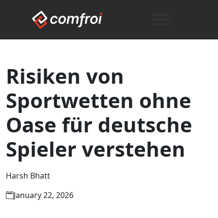
Risiken von
Sportwetten ohne
Oase für deutsche
Spieler verstehen
Harsh Bhatt
January 22, 2026