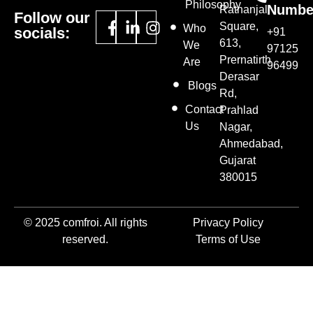
Philosophy
Numbe
Ratnanjali
Follow our
Square,
Who
socials:
+91
613,
We
97125
Prernatirth
Are
96499
Derasar
Blogs
Rd,
Contact
Prahlad
Us
Nagar,
Ahmedabad,
Gujarat
380015
© 2025 comfroi. All rights
Privacy Policy
reserved.
Terms of Use