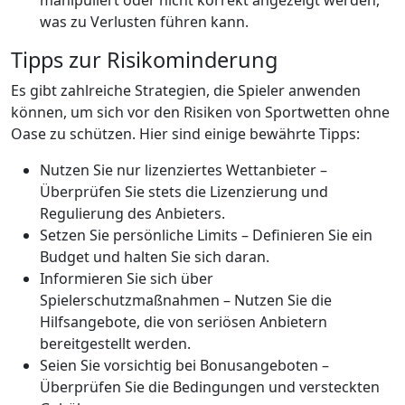
was zu Verlusten führen kann.
Tipps zur Risikominderung
Es gibt zahlreiche Strategien, die Spieler anwenden
können, um sich vor den Risiken von Sportwetten ohne
Oase zu schützen. Hier sind einige bewährte Tipps:
Nutzen Sie nur lizenziertes Wettanbieter –
Überprüfen Sie stets die Lizenzierung und
Regulierung des Anbieters.
Setzen Sie persönliche Limits – Definieren Sie ein
Budget und halten Sie sich daran.
Informieren Sie sich über
Spielerschutzmaßnahmen – Nutzen Sie die
Hilfsangebote, die von seriösen Anbietern
bereitgestellt werden.
Seien Sie vorsichtig bei Bonusangeboten –
Überprüfen Sie die Bedingungen und versteckten