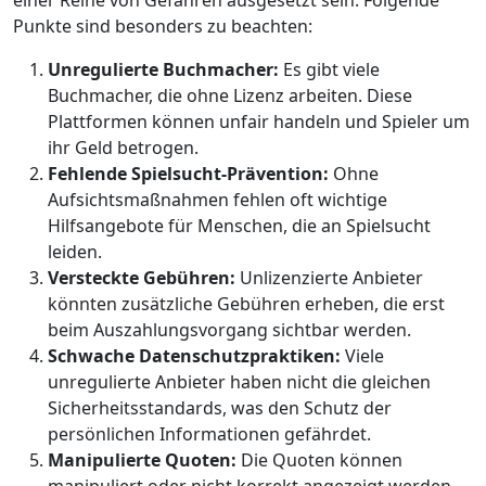
Punkte sind besonders zu beachten:
Unregulierte Buchmacher:
Es gibt viele
Buchmacher, die ohne Lizenz arbeiten. Diese
Plattformen können unfair handeln und Spieler um
ihr Geld betrogen.
Fehlende Spielsucht-Prävention:
Ohne
Aufsichtsmaßnahmen fehlen oft wichtige
Hilfsangebote für Menschen, die an Spielsucht
leiden.
Versteckte Gebühren:
Unlizenzierte Anbieter
könnten zusätzliche Gebühren erheben, die erst
beim Auszahlungsvorgang sichtbar werden.
Schwache Datenschutzpraktiken:
Viele
unregulierte Anbieter haben nicht die gleichen
Sicherheitsstandards, was den Schutz der
persönlichen Informationen gefährdet.
Manipulierte Quoten:
Die Quoten können
manipuliert oder nicht korrekt angezeigt werden,