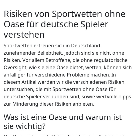
Risiken von Sportwetten ohne
Oase für deutsche Spieler
verstehen
Sportwetten erfreuen sich in Deutschland
zunehmender Beliebtheit, jedoch sind sie nicht ohne
Risiken. Vor allem Betroffene, die ohne regulatorische
Oversight, wie sie eine Oase bietet, wetten, können sich
anfälliger für verschiedene Probleme machen. In
diesem Artikel werden wir die verschiedenen Risiken
untersuchen, die mit Sportwetten ohne Oase für
deutsche Spieler verbunden sind, sowie wertvolle Tipps
zur Minderung dieser Risiken anbieten.
Was ist eine Oase und warum ist
sie wichtig?