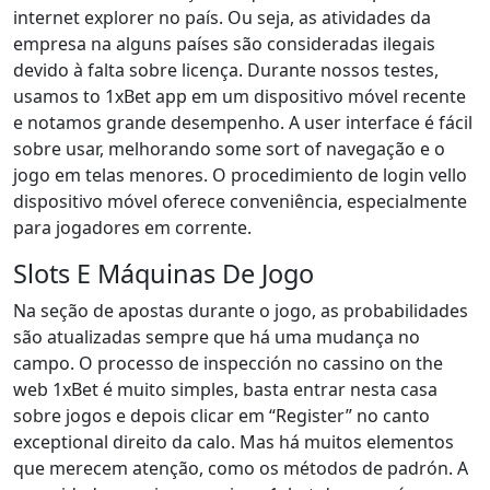
internet explorer no país. Ou seja, as atividades da
empresa na alguns países são consideradas ilegais
devido à falta sobre licença. Durante nossos testes,
usamos to 1xBet app em um dispositivo móvel recente
e notamos grande desempenho. A user interface é fácil
sobre usar, melhorando some sort of navegação e o
jogo em telas menores. O procedimiento de login vello
dispositivo móvel oferece conveniência, especialmente
para jogadores em corrente.
Slots E Máquinas De Jogo
Na seção de apostas durante o jogo, as probabilidades
são atualizadas sempre que há uma mudança no
campo. O processo de inspección no cassino on the
web 1xBet é muito simples, basta entrar nesta casa
sobre jogos e depois clicar em “Register” no canto
exceptional direito da calo. Mas há muitos elementos
que merecem atenção, como os métodos de padrón. A