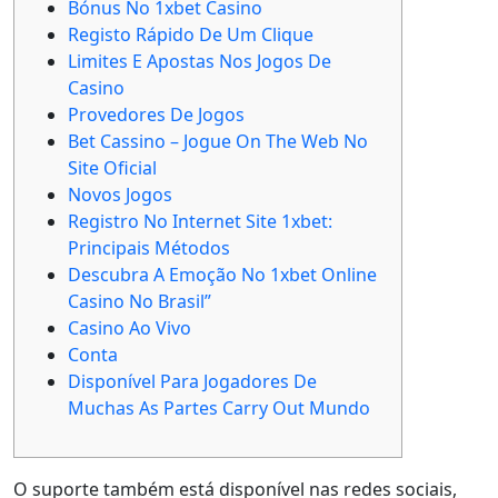
Bónus No 1xbet Casino
Registo Rápido De Um Clique
Limites E Apostas Nos Jogos De
Casino
Provedores De Jogos
Bet Cassino – Jogue On The Web No
Site Oficial
Novos Jogos
Registro No Internet Site 1xbet:
Principais Métodos
Descubra A Emoção No 1xbet Online
Casino No Brasil”
Casino Ao Vivo
Conta
Disponível Para Jogadores De
Muchas As Partes Carry Out Mundo
O suporte também está disponível nas redes sociais,