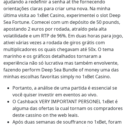
ajudando a redefinir a senha at the fornecendo
orientações claras para criar uma nova. Na minha
última visita ao 1xBet Casino, experimentei o slot Deep
Sea Fortune. Comecei com um depósito de 50 pounds,
apostando 2 euros por rodada, atraído pela alta
volatilidade e um RTP de 96%. Em duas horas para jogo,
ativei várias vezes a rodada de giros grátis com
multiplicadores os quais chegavam até 50x. O tema
marinho e os gráficos detalhados tornaram a
experiência não só lucrativa mas também envolvente,
fazendo perform Deep Sea Bundle of money uma das
minhas escolhas favoritas simply no 1xBet Casino.
Portanto, a análise de uma partida é essencial se
você quiser investir em eventos ao vivo.
O Cashback VERY IMPORTANT PERSONEL 1xBet é
alguma das ofertas la cual tornam os compradores
deste cassino on the web leais.
Após duas semanas de souffrance no 1xBet, foram