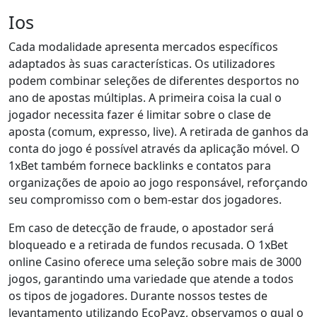
Ios
Cada modalidade apresenta mercados específicos
adaptados às suas características. Os utilizadores
podem combinar seleções de diferentes desportos no
ano de apostas múltiplas. A primeira coisa la cual o
jogador necessita fazer é limitar sobre o clase de
aposta (comum, expresso, live). A retirada de ganhos da
conta do jogo é possível através da aplicação móvel. O
1xBet também fornece backlinks e contatos para
organizações de apoio ao jogo responsável, reforçando
seu compromisso com o bem-estar dos jogadores.
Em caso de detecção de fraude, o apostador será
bloqueado e a retirada de fundos recusada. O 1xBet
online Casino oferece uma seleção sobre mais de 3000
jogos, garantindo uma variedade que atende a todos
os tipos de jogadores. Durante nossos testes de
levantamento utilizando EcoPayz, observamos o qual o