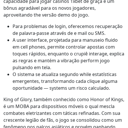
capacidade para jogar casinos 1xbet de graça é um
bônus agradável para os novos jogadores,
aproveitando the versão demo do jogo.
Para problemas de login, oferecemos recuperação
de palavra-passe através de e mail ou SMS.
A user interface, projetada para manuseio fluido
em cell phones, permite controlar apostas com
toques rápidos, enquanto o crupiê interage, explica
as regras e mantém a vibração perform jogo
pulsando em tela.
O sistema se atualiza segundo while estatísticas
emergentes, transformando cada clique alguma
oportunidade — systems um risco calculado.
King of Glory, também conhecido como Honor of Kings,
é um MOBA para dispositivos móveis o qual mescla
combates eletrizantes com táticas refinadas. Com sua
crescente legião de fãs, o jogo se consolidou como um
fenômeno nos palcos asiáticos e provém ganhando