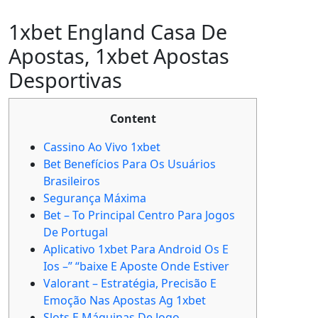
1xbet England Casa De
Apostas, 1xbet Apostas
Desportivas
Content
Cassino Ao Vivo 1xbet
Bet Benefícios Para Os Usuários
Brasileiros
Segurança Máxima
Bet – To Principal Centro Para Jogos
De Portugal
Aplicativo 1xbet Para Android Os E
Ios –” “baixe E Aposte Onde Estiver
Valorant – Estratégia, Precisão E
Emoção Nas Apostas Ag 1xbet
Slots E Máquinas De Jogo