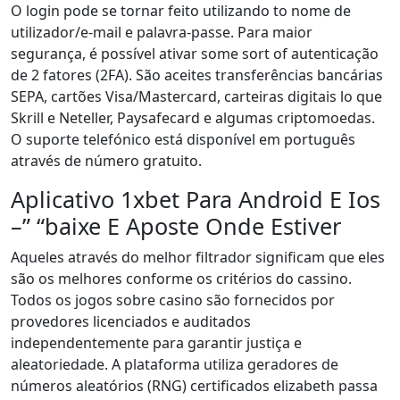
O login pode se tornar feito utilizando to nome de
utilizador/e-mail e palavra-passe. Para maior
segurança, é possível ativar some sort of autenticação
de 2 fatores (2FA). São aceites transferências bancárias
SEPA, cartões Visa/Mastercard, carteiras digitais lo que
Skrill e Neteller, Paysafecard e algumas criptomoedas.
O suporte telefónico está disponível em português
através de número gratuito.
Aplicativo 1xbet Para Android E Ios
–” “baixe E Aposte Onde Estiver
Aqueles através do melhor filtrador significam que eles
são os melhores conforme os critérios do cassino.
Todos os jogos sobre casino são fornecidos por
provedores licenciados e auditados
independentemente para garantir justiça e
aleatoriedade. A plataforma utiliza geradores de
números aleatórios (RNG) certificados elizabeth passa