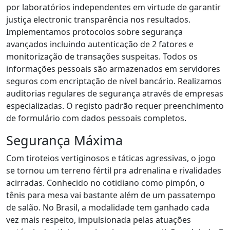
por laboratórios independentes em virtude de garantir
justiça electronic transparência nos resultados.
Implementamos protocolos sobre segurança
avançados incluindo autenticação de 2 fatores e
monitorização de transações suspeitas. Todos os
informações pessoais são armazenados em servidores
seguros com encriptação de nível bancário. Realizamos
auditorias regulares de segurança através de empresas
especializadas. O registo padrão requer preenchimento
de formulário com dados pessoais completos.
Segurança Máxima
Com tiroteios vertiginosos e táticas agressivas, o jogo
se tornou um terreno fértil pra adrenalina e rivalidades
acirradas. Conhecido no cotidiano como pimpón, o
tênis para mesa vai bastante além de um passatempo
de salão. No Brasil, a modalidade tem ganhado cada
vez mais respeito, impulsionada pelas atuações