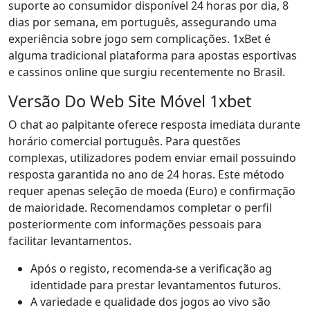
suporte ao consumidor disponível 24 horas por dia, 8
dias por semana, em português, assegurando uma
experiência sobre jogo sem complicações. 1xBet é
alguma tradicional plataforma para apostas esportivas
e cassinos online que surgiu recentemente no Brasil.
Versão Do Web Site Móvel 1xbet
O chat ao palpitante oferece resposta imediata durante
horário comercial português. Para questões
complexas, utilizadores podem enviar email possuindo
resposta garantida no ano de 24 horas. Este método
requer apenas seleção de moeda (Euro) e confirmação
de maioridade. Recomendamos completar o perfil
posteriormente com informações pessoais para
facilitar levantamentos.
Após o registo, recomenda-se a verificação ag
identidade para prestar levantamentos futuros.
A variedade e qualidade dos jogos ao vivo são