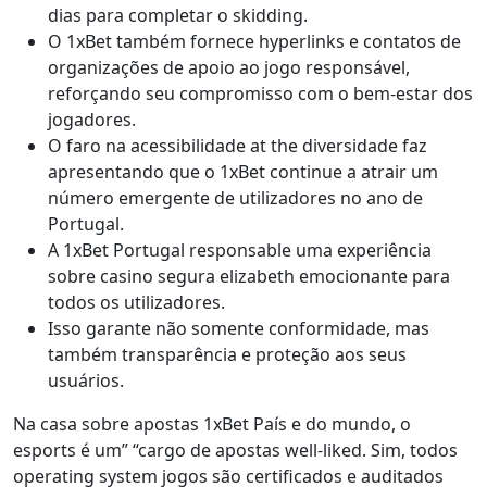
dias para completar o skidding.
O 1xBet também fornece hyperlinks e contatos de
organizações de apoio ao jogo responsável,
reforçando seu compromisso com o bem-estar dos
jogadores.
O faro na acessibilidade at the diversidade faz
apresentando que o 1xBet continue a atrair um
número emergente de utilizadores no ano de
Portugal.
A 1xBet Portugal responsable uma experiência
sobre casino segura elizabeth emocionante para
todos os utilizadores.
Isso garante não somente conformidade, mas
também transparência e proteção aos seus
usuários.
Na casa sobre apostas 1xBet País e do mundo, o
esports é um” “cargo de apostas well-liked. Sim, todos
operating system jogos são certificados e auditados