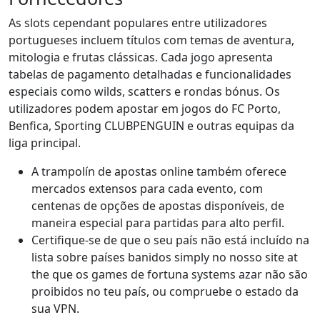
As slots cependant populares entre utilizadores
portugueses incluem títulos com temas de aventura,
mitologia e frutas clássicas. Cada jogo apresenta
tabelas de pagamento detalhadas e funcionalidades
especiais como wilds, scatters e rondas bónus. Os
utilizadores podem apostar em jogos do FC Porto,
Benfica, Sporting CLUBPENGUIN e outras equipas da
liga principal.
A trampolín de apostas online também oferece
mercados extensos para cada evento, com
centenas de opções de apostas disponíveis, de
maneira especial para partidas para alto perfil.
Certifique-se de que o seu país não está incluído na
lista sobre países banidos simply no nosso site at
the que os games de fortuna systems azar não são
proibidos no teu país, ou compruebe o estado da
sua VPN.