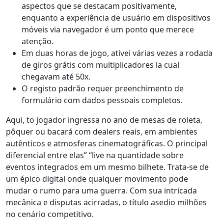
aspectos que se destacam positivamente,
enquanto a experiência de usuário em dispositivos
móveis via navegador é um ponto que merece
atenção.
Em duas horas de jogo, ativei várias vezes a rodada
de giros grátis com multiplicadores la cual
chegavam até 50x.
O registo padrão requer preenchimento de
formulário com dados pessoais completos.
Aqui, to jogador ingressa no ano de mesas de roleta,
pôquer ou bacará com dealers reais, em ambientes
autênticos e atmosferas cinematográficas. O principal
diferencial entre elas” “live na quantidade sobre
eventos integrados em um mesmo bilhete. Trata-se de
um épico digital onde qualquer movimento pode
mudar o rumo para uma guerra. Com sua intricada
mecânica e disputas acirradas, o título asedio milhões
no cenário competitivo.