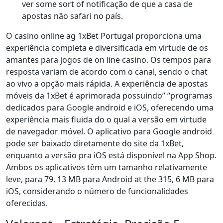
ver some sort of notificação de que a casa de
apostas não safari no país.
O casino online ag 1xBet Portugal proporciona uma
experiência completa e diversificada em virtude de os
amantes para jogos de on line casino. Os tempos para
resposta variam de acordo com o canal, sendo o chat
ao vivo a opção mais rápida. A experiência de apostas
móveis da 1xBet é aprimorada possuindo” “programas
dedicados para Google android e iOS, oferecendo uma
experiência mais fluida do o qual a versão em virtude
de navegador móvel. O aplicativo para Google android
pode ser baixado diretamente do site da 1xBet,
enquanto a versão pra iOS está disponível na App Shop.
Ambos os aplicativos têm um tamanho relativamente
leve, para 79, 13 MB para Android at the 315, 6 MB para
iOS, considerando o número de funcionalidades
oferecidas.