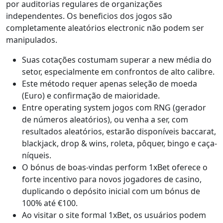
por auditorias regulares de organizações
independentes. Os beneficios dos jogos são
completamente aleatórios electronic não podem ser
manipulados.
Suas cotações costumam superar a new média do
setor, especialmente em confrontos de alto calibre.
Este método requer apenas seleção de moeda
(Euro) e confirmação de maioridade.
Entre operating system jogos com RNG (gerador
de números aleatórios), ou venha a ser, com
resultados aleatórios, estarão disponíveis baccarat,
blackjack, drop & wins, roleta, pôquer, bingo e caça-
níqueis.
O bónus de boas-vindas perform 1xBet oferece o
forte incentivo para novos jogadores de casino,
duplicando o depósito inicial com um bónus de
100% até €100.
Ao visitar o site formal 1xBet, os usuários podem