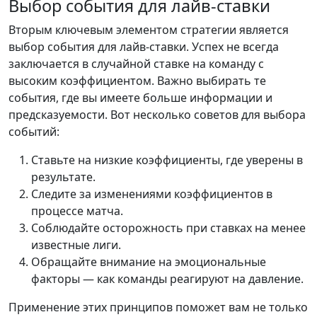
Выбор события для лайв-ставки
Вторым ключевым элементом стратегии является
выбор события для лайв-ставки. Успех не всегда
заключается в случайной ставке на команду с
высоким коэффициентом. Важно выбирать те
события, где вы имеете больше информации и
предсказуемости. Вот несколько советов для выбора
событий:
Ставьте на низкие коэффициенты, где уверены в
результате.
Следите за изменениями коэффициентов в
процессе матча.
Соблюдайте осторожность при ставках на менее
известные лиги.
Обращайте внимание на эмоциональные
факторы — как команды реагируют на давление.
Применение этих принципов поможет вам не только