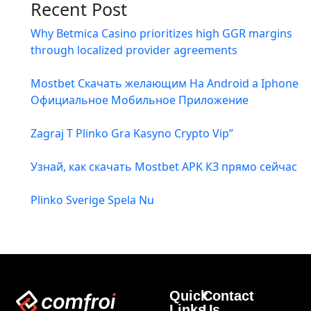
Recent Post
Why Betmica Casino prioritizes high GGR margins
through localized provider agreements
Mostbet Скачать желающим На Android а Iphone
Официальное Мобильное Приложение
Zagraj T Plinko Gra Kasyno Crypto Vip”
Узнай, как скачать Mostbet APK КЗ прямо сейчас
Plinko Sverige Spela Nu
Quick
Contact
Links
Us